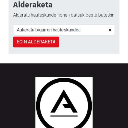
Alderaketa
Alderatu hauteskunde honen datuak beste batetkin
EGIN ALDERAKETA