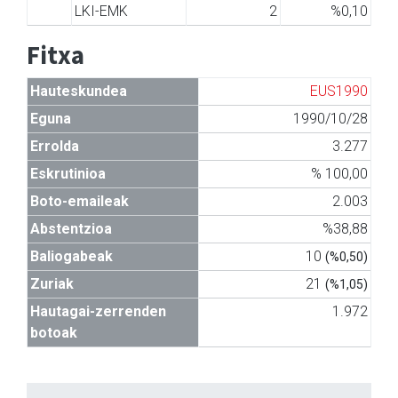
LKI-EMK
2
%0,10
Fitxa
Hauteskundea
EUS1990
Eguna
1990/10/28
Errolda
3.277
Eskrutinioa
% 100,00
Boto-emaileak
2.003
Abstentzioa
%38,88
Baliogabeak
10
(%0,50)
Zuriak
21
(%1,05)
Hautagai-zerrenden
1.972
botoak