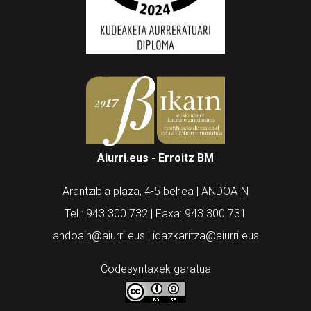
Aiurri.eus - Erroitz BM
Arantzibia plaza, 4-5 behea | ANDOAIN
Tel.: 943 300 732 | Faxa: 943 300 731
andoain@aiurri.eus | idazkaritza@aiurri.eus
Codesyntaxek garatua