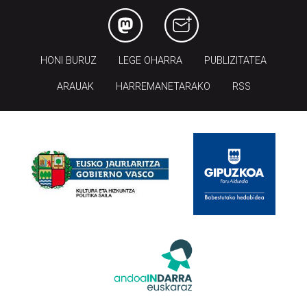
HONI BURUZ
LEGE OHARRA
PUBLIZITATEA
ARAUAK
HARREMANETARAKO
RSS