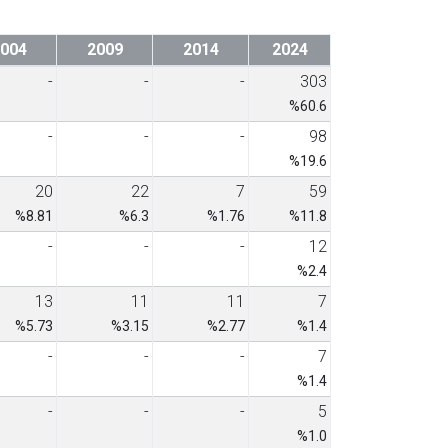
004
2009
2014
2024
-
-
-
303
%60.6
-
-
-
98
%19.6
20
22
7
59
%8.81
%6.3
%1.76
%11.8
-
-
-
12
%2.4
13
11
11
7
%5.73
%3.15
%2.77
%1.4
-
-
-
7
%1.4
-
-
-
5
%1.0