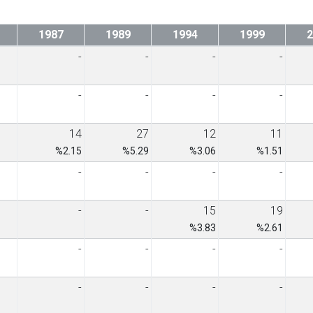
1987
1989
1994
1999
2
-
-
-
-
-
-
-
-
14
27
12
11
%2.15
%5.29
%3.06
%1.51
-
-
-
-
-
-
15
19
%3.83
%2.61
-
-
-
-
-
-
-
-