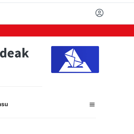
ndeak
asu