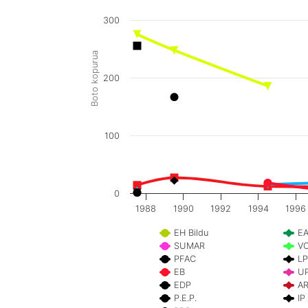
300
Boto kopurua
200
100
0
1988
1990
1992
1994
1996
EH Bildu
E
SUMAR
V
PFAC
L
EB
U
EDP
A
P.E.P.
IP