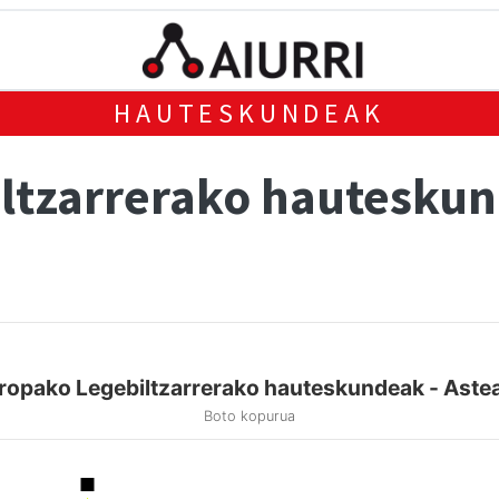
HAUTESKUNDEAK
ltzarrerako hautesku
ropako Legebiltzarrerako hauteskundeak - Aste
Boto kopurua