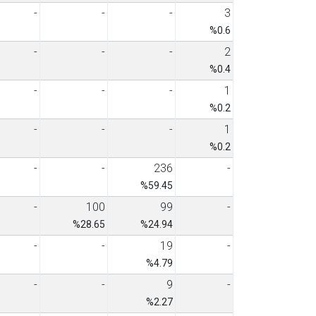
-
-
-
3
%0.6
-
-
-
2
%0.4
-
-
-
1
%0.2
-
-
-
1
%0.2
-
-
236
-
%59.45
-
100
99
-
%28.65
%24.94
-
-
19
-
%4.79
-
-
9
-
%2.27