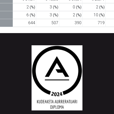
2
3
0
2
(%)
(%)
(%)
(%)
6
3
2
10
(%)
(%)
(%)
(%)
644
507
390
719