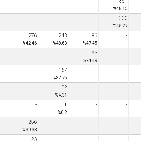
-
-
-
351
%48.15
-
-
-
330
%45.27
276
248
186
-
%42.46
%48.63
%47.45
-
-
96
-
%24.49
-
167
-
-
%32.75
-
22
-
-
%4.31
-
1
-
-
%0.2
256
-
-
-
%39.38
23
-
-
-