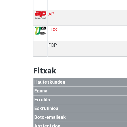
AP
CDS
PDP
Fitxak
Hauteskundea
Eguna
Errolda
Eskrutinioa
Boto-emaileak
Abstentzioa