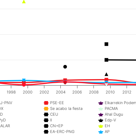
1998
2000
2002
2004
2006
2008
2010
2012
AJ-PNV
PSE-EE
Elkarrekin Pode
OX
Se acabo la fiesta
PACMA
PD
CEU
Ahal Dugu
PyD
II
Edp-V
RALAR
CN+EP
EH
EA-ERC-PNG
AP