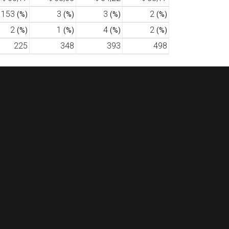
153
3
3
2
(%)
(%)
(%)
(%)
2
1
4
2
(%)
(%)
(%)
(%)
225
348
393
498