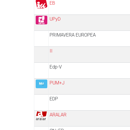
EB
UPyD
PRIMAVERA EUROPEA
II
Edp-V
PUM+J
EDP
ARALAR