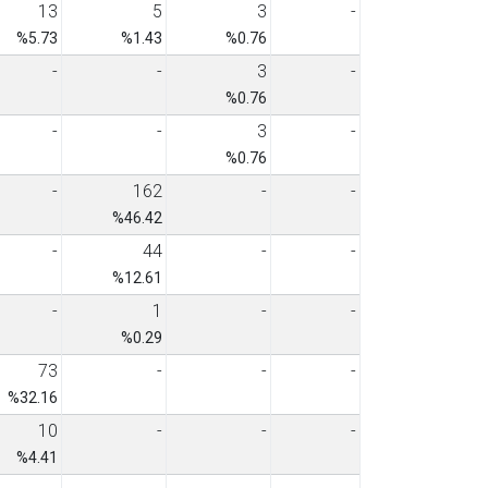
13
5
3
-
%5.73
%1.43
%0.76
-
-
3
-
%0.76
-
-
3
-
%0.76
-
162
-
-
%46.42
-
44
-
-
%12.61
-
1
-
-
%0.29
73
-
-
-
%32.16
10
-
-
-
%4.41