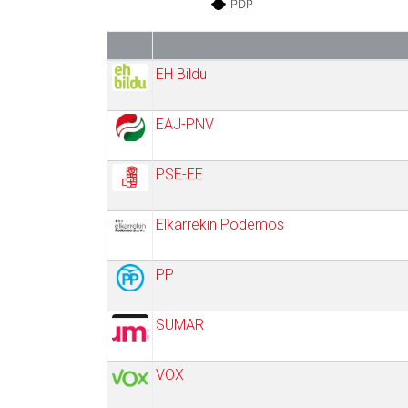
PDP
EH Bildu
EAJ-PNV
PSE-EE
Elkarrekin Podemos
PP
SUMAR
VOX