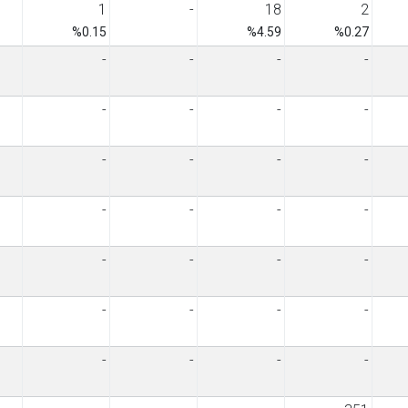
1
-
18
2
%0.15
%4.59
%0.27
-
-
-
-
-
-
-
-
-
-
-
-
-
-
-
-
-
-
-
-
-
-
-
-
-
-
-
-