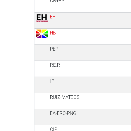
CN+EP
EH
HB
PEP
P.E.P.
IP
RUIZ-MATEOS
EA-ERC-PNG
CIP