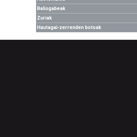
Baliogabeak
Zuriak
Hautagai-zerrenden botoak