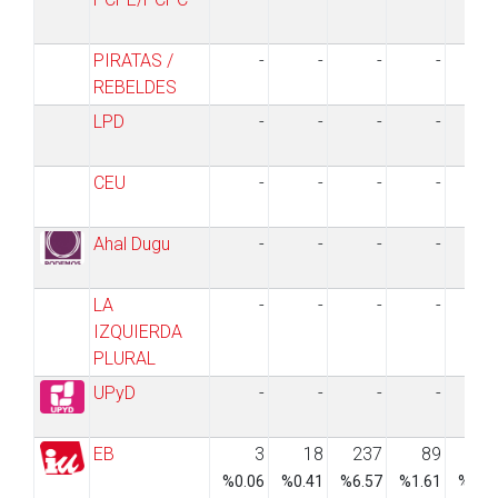
PIRATAS /
-
-
-
-
REBELDES
LPD
-
-
-
-
CEU
-
-
-
-
Ahal Dugu
-
-
-
-
LA
-
-
-
-
IZQUIERDA
PLURAL
UPyD
-
-
-
-
EB
3
18
237
89
8
%0.06
%0.41
%6.57
%1.61
%3.9