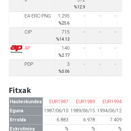
%12.9
EA-ERC-PNG
1.295
-
-
-
%25.6
CIP
715
-
-
-
%14.13
AP
140
-
-
-
%2.77
PDP
3
-
-
-
%0.06
Fitxak
Hauteskundea
EUR1987
EUR1989
EUR1994
Eguna
1987/06/10
1989/06/15
1994/06/12
19
Errolda
6.883
6.978
7.409
Eskrutinioa
%
%
%