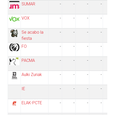
PCPE
SUMAR
-
-
-
-
CDS
EDP
VOX
-
-
-
-
ARALAR
EH
CN+EP
Se acabo la
-
-
-
-
HB
P.E.P.
fiesta
IP
FO
-
-
-
-
EA-ERC-PNG
AP
PDP
PACMA
-
-
-
-
Aulki Zuriak
-
-
-
-
IE
-
-
-
-
ELAK-PCTE
-
-
-
-