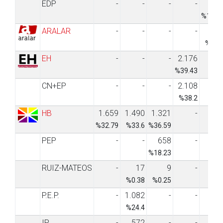
EDP
-
-
-
-
36
%17.0
ARALAR
-
-
-
-
5
%2.7
EH
-
-
-
2.176
%39.43
CN+EP
-
-
-
2.108
%38.2
HB
1.659
1.490
1.321
-
%32.79
%33.6
%36.59
PEP
-
-
658
-
%18.23
RUIZ-MATEOS
-
17
9
-
%0.38
%0.25
P.E.P.
-
1.082
-
-
%24.4
IP
-
572
-
-