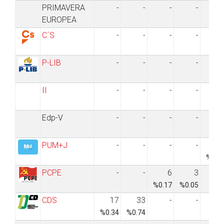
PRIMAVERA
-
-
-
-
EUROPEA
C´S
-
-
-
-
P-LIB
-
-
-
-
II
-
-
-
-
Edp-V
-
-
-
-
PUM+J
-
-
-
-
%0.1
PCPE
-
-
6
3
%0.17
%0.05
CDS
17
33
-
-
%0.34
%0.74