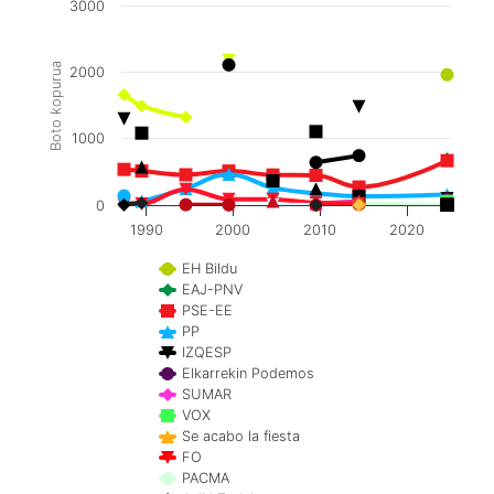
3000
Boto kopurua
2000
1000
0
1990
2000
2010
2020
EH Bildu
EAJ-PNV
PSE-EE
PP
IZQESP
Elkarrekin Podemos
SUMAR
VOX
Se acabo la fiesta
FO
PACMA