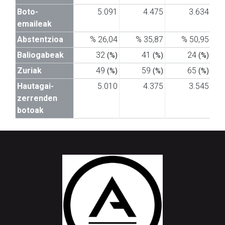
Boto-
5.091
4.475
3.634
emaileak
Abstentzioa
% 26,04
% 35,87
% 50,95
Baliogabeak
32
41
24
(%)
(%)
(%)
Zuriak
49
59
65
(%)
(%)
(%)
Hautagai-
5.010
4.375
3.545
zerrenden
botoak