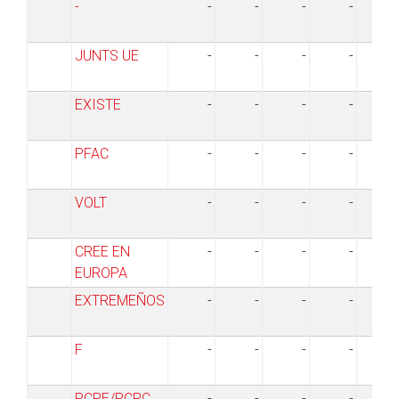
-
-
-
-
-
JUNTS UE
-
-
-
-
EXISTE
-
-
-
-
PFAC
-
-
-
-
VOLT
-
-
-
-
CREE EN
-
-
-
-
EUROPA
EXTREMEÑOS
-
-
-
-
F
-
-
-
-
PCPE/PCPC
-
-
-
-