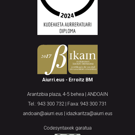
Aiurri.eus - Erroitz BM
Arantzibia plaza, 4-5 behea | ANDOAIN
Tel.: 943 300 732 | Faxa: 943 300 731
andoain@aiurri.eus | idazkaritza@aiurri.eus
Codesyntaxek garatua