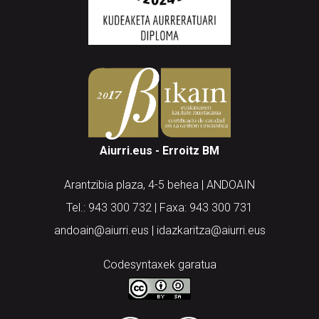
Aiurri.eus - Erroitz BM
Arantzibia plaza, 4-5 behea | ANDOAIN
Tel.: 943 300 732 | Faxa: 943 300 731
andoain@aiurri.eus | idazkaritza@aiurri.eus
Codesyntaxek garatua