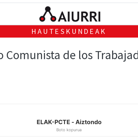
HAUTESKUNDEAK
o Comunista de los Trabaja
ELAK-PCTE - Aiztondo
Boto kopurua