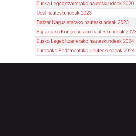
Eusko Legebiltzarrerako hauteskundeak 2020
Udal hauteskundeak 2023
Batzar Nagusietarako hauteskundeak 2023
Espainiako Kongresurako hauteskundeak 202
Eusko Legebiltzarrerako hauteskundeak 2024
Europako Parlamentuko Hauteskundeak 2024