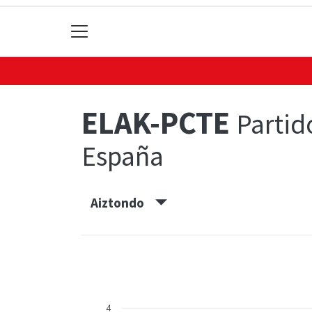
ELAK-PCTE
Partid
España
Aiztondo
4