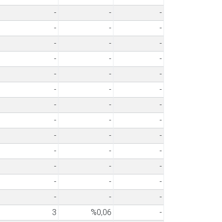
-
-
-
-
-
-
-
-
-
-
-
-
-
-
-
-
-
-
-
-
-
-
-
-
-
-
-
-
-
-
-
-
-
-
-
-
-
-
-
3
%0,06
-