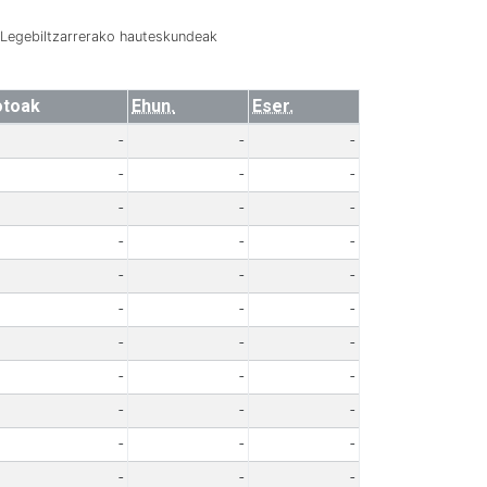
Legebiltzarrerako hauteskundeak
otoak
Ehun.
Eser.
-
-
-
-
-
-
-
-
-
-
-
-
-
-
-
-
-
-
-
-
-
-
-
-
-
-
-
-
-
-
-
-
-