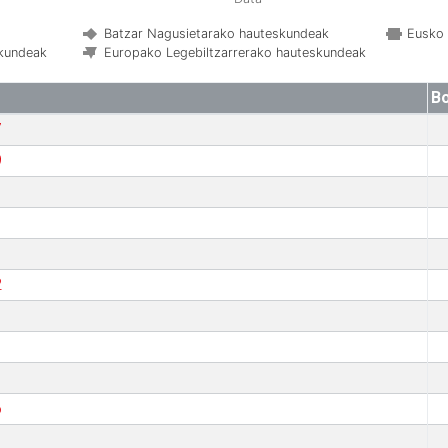
Batzar Nagusietarako hauteskundeak
Eusko 
skundeak
Europako Legebiltzarrerako hauteskundeak
B
7
9
2
6