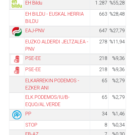
EH Bildu
1.287
%55,28
EH BILDU - EUSKAL HERRIA
663
%28,48
BILDU
EAJ-PNV
647
%27,79
EUZKO ALDERDI JELTZALEA -
278
%11,94
PNV
PSE-EE
218
%9,36
PSE-EE
218
%9,36
ELKARREKIN PODEMOS -
65
%2,79
EZKER ANI
ELK.PODEMOS/IU/B-
65
%2,79
EQUO/AL.VERDE
PP
34
%1,46
STOP
8
%0,34
EB-AZ
7
%0,30