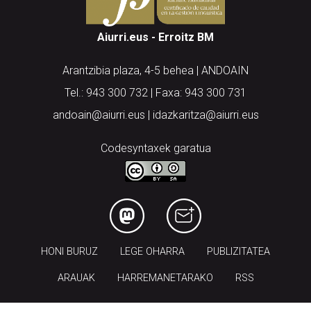
Aiurri.eus - Erroitz BM
Arantzibia plaza, 4-5 behea | ANDOAIN
Tel.: 943 300 732 | Faxa: 943 300 731
andoain@aiurri.eus | idazkaritza@aiurri.eus
Codesyntaxek garatua
HONI BURUZ
LEGE OHARRA
PUBLIZITATEA
ARAUAK
HARREMANETARAKO
RSS