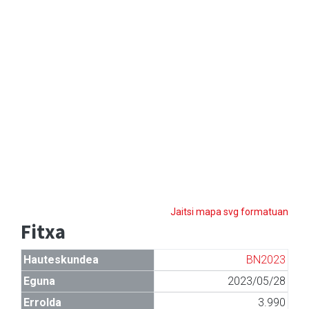
Jaitsi mapa svg formatuan
Fitxa
Hauteskundea
BN2023
Eguna
2023/05/28
Errolda
3.990