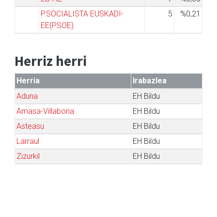
P.SOCIALISTA EUSKADI-
5
%0,21
EE(PSOE)
Herriz herri
Herria
Irabazlea
Aduna
EH Bildu
Amasa-Villabona
EH Bildu
Asteasu
EH Bildu
Larraul
EH Bildu
Zizurkil
EH Bildu