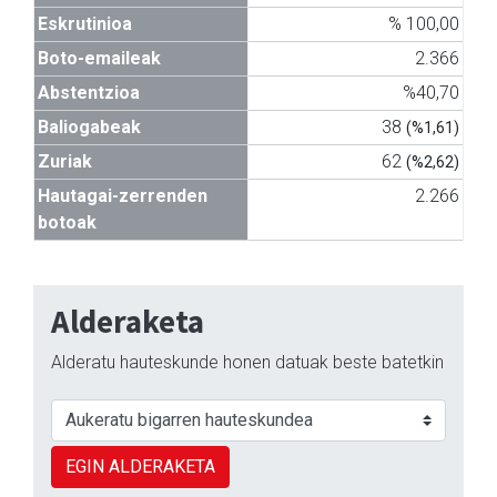
Eskrutinioa
% 100,00
Boto-emaileak
2.366
Abstentzioa
%40,70
Baliogabeak
38
(%1,61)
Zuriak
62
(%2,62)
Hautagai-zerrenden
2.266
botoak
Alderaketa
Alderatu hauteskunde honen datuak beste batetkin
EGIN ALDERAKETA