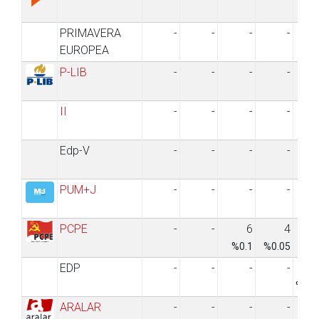
PRIMAVERA
-
-
-
-
EUROPEA
P-LIB
-
-
-
-
II
-
-
-
-
Edp-V
-
-
-
-
PUM+J
-
-
-
-
%0
PCPE
-
-
6
4
%0.1
%0.05
EDP
-
-
-
-
4
%11.
ARALAR
-
-
-
-