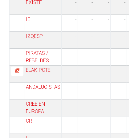
EXISTE
-
-
-
-
IE
-
-
-
-
IZQESP
-
-
-
-
PIRATAS /
-
-
-
-
REBELDES
ELAK-PCTE
-
-
-
-
ANDALUCISTAS
-
-
-
-
CREE EN
-
-
-
-
EUROPA
CRT
-
-
-
-
F
-
-
-
-