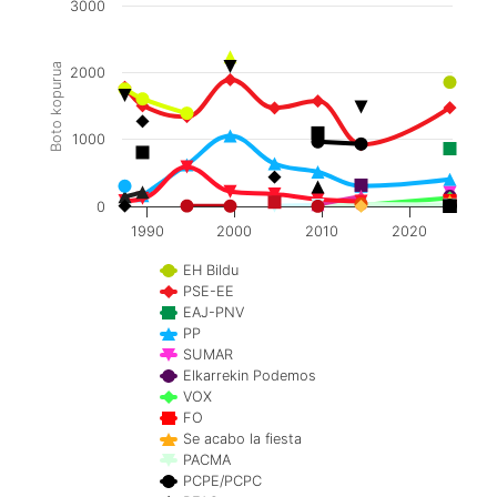
3000
Boto kopurua
2000
1000
0
1990
2000
2010
2020
EH Bildu
PSE-EE
EAJ-PNV
PP
SUMAR
Elkarrekin Podemos
VOX
FO
Se acabo la fiesta
PACMA
PCPE/PCPC