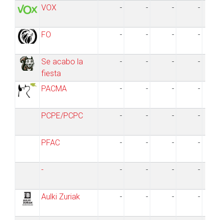
PCPE
VOX
-
-
-
-
EDP
ARALAR
FO
-
-
-
-
EH
CN+EP
HB
Se acabo la
-
-
-
-
P.E.P.
IP
fiesta
CDS
PACMA
-
-
-
-
EA-ERC-PNG
AP
PDP
PCPE/PCPC
-
-
-
-
PFAC
-
-
-
-
-
-
-
-
-
Aulki Zuriak
-
-
-
-