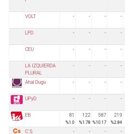
VOLT
-
-
-
-
LPD
-
-
-
-
CEU
-
-
-
-
LA IZQUIERDA
-
-
-
-
PLURAL
Ahal Dugu
-
-
-
-
UPyD
-
-
-
-
EB
81
122
587
219
1
%1.0
%1.78
%10.17
%2.84
%4.
C´S
-
-
-
-