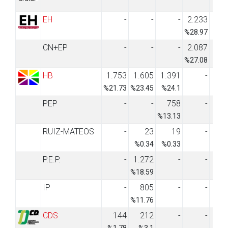
%1.
EH
-
-
-
2.233
%28.97
CN+EP
-
-
-
2.087
%27.08
HB
1.753
1.605
1.391
-
%21.73
%23.45
%24.1
PEP
-
-
758
-
%13.13
RUIZ-MATEOS
-
23
19
-
%0.34
%0.33
P.E.P.
-
1.272
-
-
%18.59
IP
-
805
-
-
%11.76
CDS
144
212
-
-