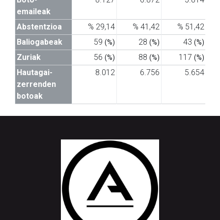
emaileak
Abstentzioa
% 29,14
% 41,42
% 51,42
Baliogabeak
59
28
43
(%)
(%)
(%)
Zuriak
56
88
117
(%)
(%)
(%)
Hautagai-
8.012
6.756
5.654
zerrenden
botoak