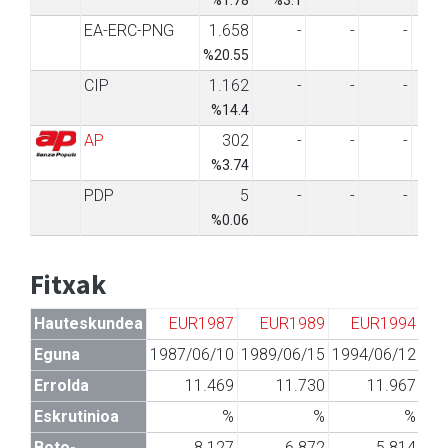
%1.78
%3.1
EA-ERC-PNG
1.658
-
-
-
%20.55
CIP
1.162
-
-
-
%14.4
AP
302
-
-
-
%3.74
PDP
5
-
-
-
%0.06
Fitxak
Hauteskundea
EUR1987
EUR1989
EUR1994
Eguna
1987/06/10
1989/06/15
1994/06/12
19
Errolda
11.469
11.730
11.967
Eskrutinioa
%
%
%
Boto-
8.127
6.872
5.814