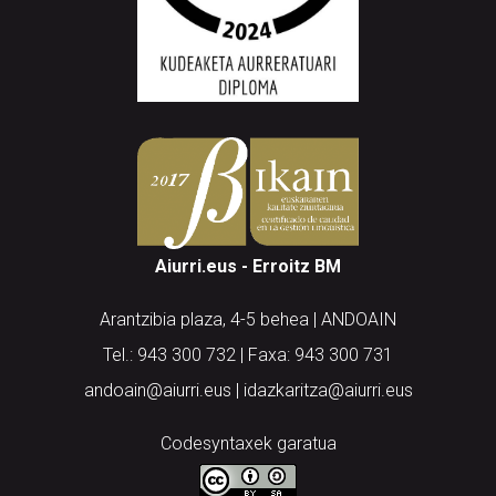
Aiurri.eus - Erroitz BM
Arantzibia plaza, 4-5 behea | ANDOAIN
Tel.: 943 300 732 | Faxa: 943 300 731
andoain@aiurri.eus | idazkaritza@aiurri.eus
Codesyntaxek garatua