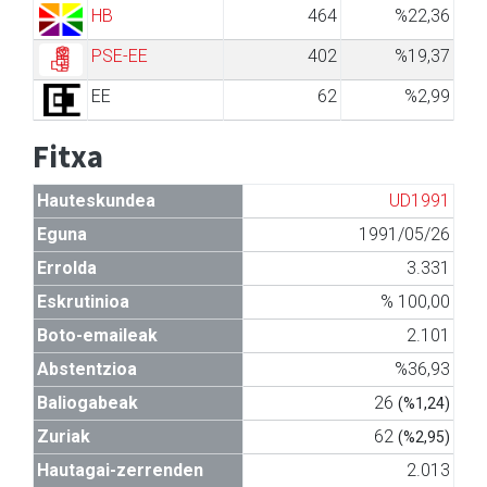
HB
464
%22,36
PSE-EE
402
%19,37
EE
62
%2,99
Fitxa
Hauteskundea
UD1991
Eguna
1991/05/26
Errolda
3.331
Eskrutinioa
% 100,00
Boto-emaileak
2.101
Abstentzioa
%36,93
Baliogabeak
26
(%1,24)
Zuriak
62
(%2,95)
Hautagai-zerrenden
2.013