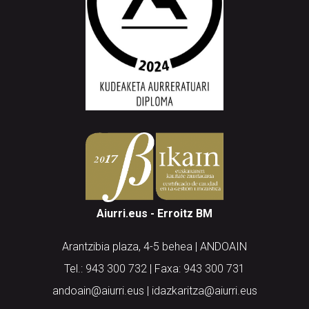
Aiurri.eus - Erroitz BM
Arantzibia plaza, 4-5 behea | ANDOAIN
Tel.: 943 300 732 | Faxa: 943 300 731
andoain@aiurri.eus | idazkaritza@aiurri.eus