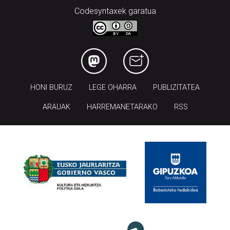
Codesyntaxek garatua
HONI BURUZ
LEGE OHARRA
PUBLIZITATEA
ARAUAK
HARREMANETARAKO
RSS