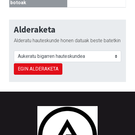
botoak
Alderaketa
Alderatu hauteskunde honen datuak beste batetkin
EGIN ALDERAKETA