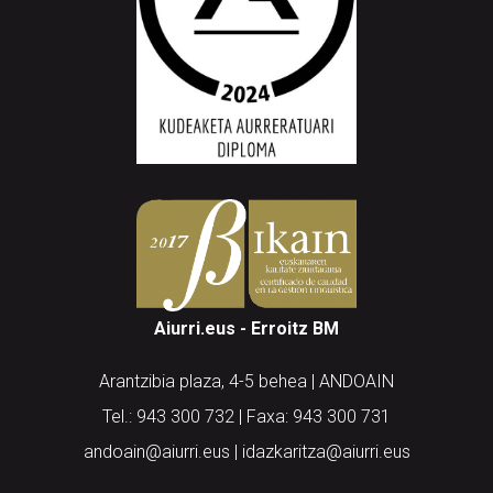
Aiurri.eus - Erroitz BM
Arantzibia plaza, 4-5 behea | ANDOAIN
Tel.: 943 300 732 | Faxa: 943 300 731
andoain@aiurri.eus | idazkaritza@aiurri.eus