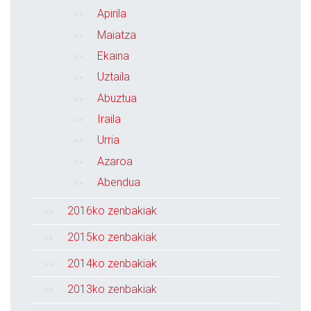
Apirila
Maiatza
Ekaina
Uztaila
Abuztua
Iraila
Urria
Azaroa
Abendua
2016ko zenbakiak
2015ko zenbakiak
2014ko zenbakiak
2013ko zenbakiak