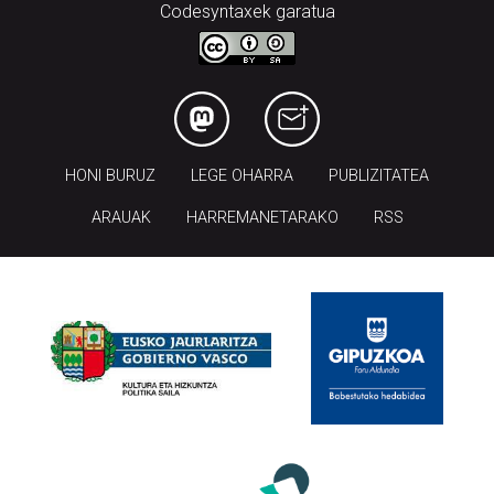
Codesyntaxek garatua
HONI BURUZ
LEGE OHARRA
PUBLIZITATEA
ARAUAK
HARREMANETARAKO
RSS