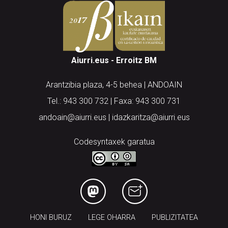
Aiurri.eus - Erroitz BM
Arantzibia plaza, 4-5 behea | ANDOAIN
Tel.: 943 300 732 | Faxa: 943 300 731
andoain@aiurri.eus | idazkaritza@aiurri.eus
Codesyntaxek garatua
HONI BURUZ
LEGE OHARRA
PUBLIZITATEA