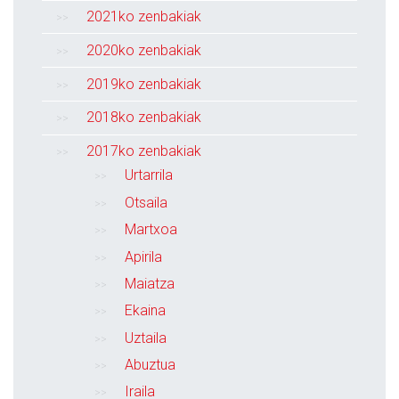
2021ko zenbakiak
2020ko zenbakiak
2019ko zenbakiak
2018ko zenbakiak
2017ko zenbakiak
Urtarrila
Otsaila
Martxoa
Apirila
Maiatza
Ekaina
Uztaila
Abuztua
Iraila