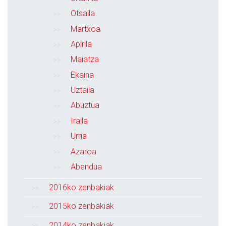
Otsaila
Martxoa
Apirila
Maiatza
Ekaina
Uztaila
Abuztua
Iraila
Urria
Azaroa
Abendua
2016ko zenbakiak
2015ko zenbakiak
2014ko zenbakiak