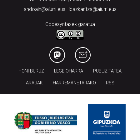
andoain@aiurri.eus | idazkaritza@aiurri.eus
Codesyntaxek garatua
HONI BURUZ
LEGE OHARRA
PUBLIZITATEA
ARAUAK
HARREMANETARAKO
RSS