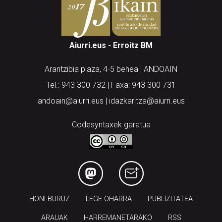
Aiurri.eus - Erroitz BM
Arantzibia plaza, 4-5 behea | ANDOAIN
Tel.: 943 300 732 | Faxa: 943 300 731
andoain@aiurri.eus | idazkaritza@aiurri.eus
Codesyntaxek garatua
HONI BURUZ
LEGE OHARRA
PUBLIZITATEA
ARAUAK
HARREMANETARAKO
RSS