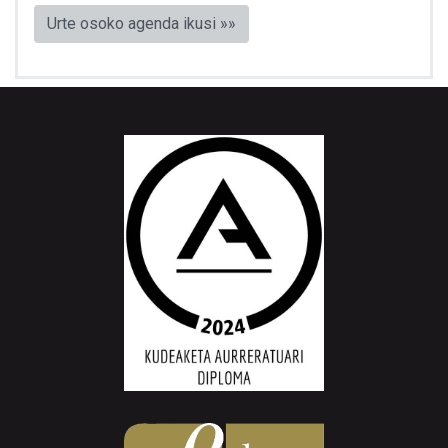
Urte osoko agenda ikusi »»