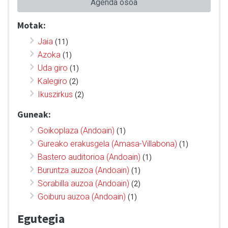
Agenda osoa
Motak:
Jaia
(11)
Azoka
(1)
Uda giro
(1)
Kalegiro
(2)
Ikuszirkus
(2)
Guneak:
Goikoplaza (Andoain)
(1)
Gureako erakusgela (Amasa-Villabona)
(1)
Bastero auditorioa (Andoain)
(1)
Buruntza auzoa (Andoain)
(1)
Sorabilla auzoa (Andoain)
(2)
Goiburu auzoa (Andoain)
(1)
Egutegia