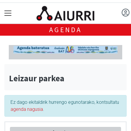
AGENDA
Leizaur parkea
Ez dago ekitaldirik hurrengo egunotarako, kontsultatu
agenda nagusia
.