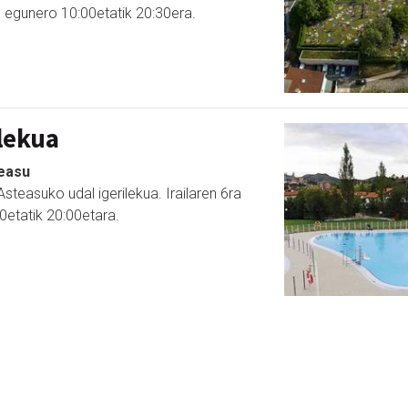
, egunero 10:00etatik 20:30era.
lekua
teasu
steasuko udal igerilekua. Irailaren 6ra
0etatik 20:00etara.