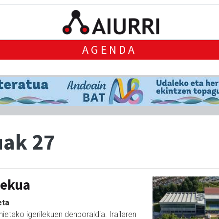
AGENDA
uak 27
lekua
eta
ietako igerilekuen denboraldia. Irailaren