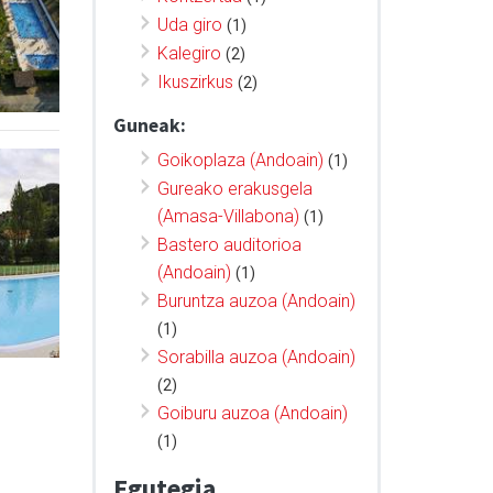
Uda giro
(1)
Kalegiro
(2)
Ikuszirkus
(2)
Guneak:
Goikoplaza (Andoain)
(1)
Gureako erakusgela
(Amasa-Villabona)
(1)
Bastero auditorioa
(Andoain)
(1)
Buruntza auzoa (Andoain)
(1)
Sorabilla auzoa (Andoain)
(2)
Goiburu auzoa (Andoain)
(1)
Egutegia