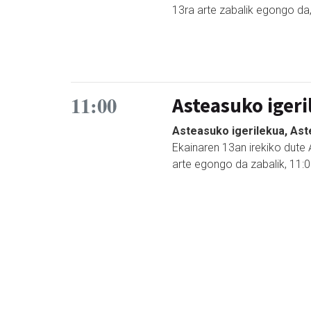
13ra arte zabalik egongo da
11:00
Asteasuko igeri
Asteasuko igerilekua, As
Ekainaren 13an irekiko dute A
arte egongo da zabalik, 11:0