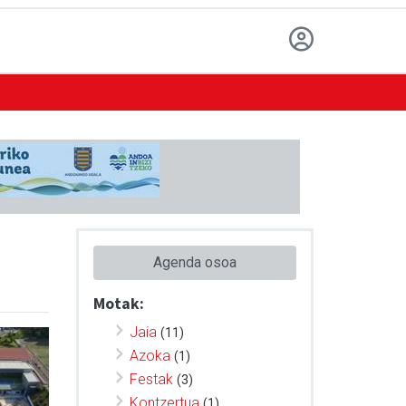
Agenda osoa
Motak:
Jaia
(11)
Azoka
(1)
Festak
(3)
Kontzertua
(1)