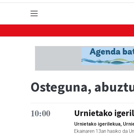
Osteguna, abuzt
10:00
Urnietako igeri
Urnietako igerilekua, Urni
Ekainaren 13an hasiko da Urn