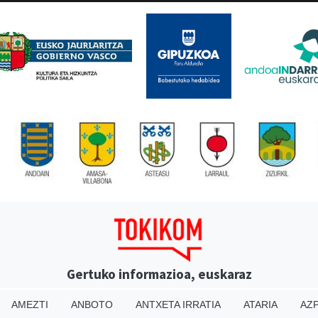
Gertuko informazioa, euskaraz
AMEZTI
ANBOTO
ANTXETA IRRATIA
ATARIA
AZP