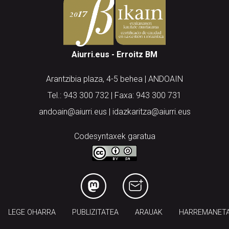
Aiurri.eus - Erroitz BM
Arantzibia plaza, 4-5 behea | ANDOAIN
Tel.: 943 300 732 | Faxa: 943 300 731
andoain@aiurri.eus | idazkaritza@aiurri.eus
Codesyntaxek garatua
LEGE OHARRA
PUBLIZITATEA
ARAUAK
HARREMANET