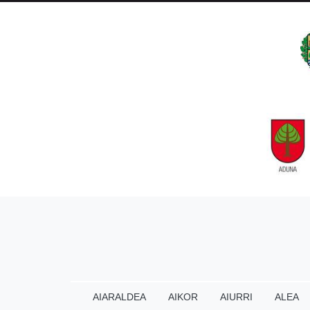
AIARALDEA
AIKOR
AIURRI
ALEA