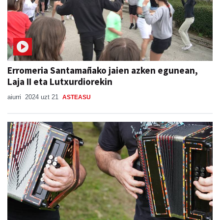
Erromeria Santamañako jaien azken egunean,
Laja II eta Lutxurdiorekin
aiurri
2024 uzt 21
ASTEASU