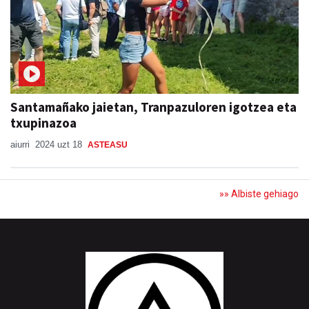
Santamañako jaietan, Tranpazuloren igotzea eta
txupinazoa
aiurri
2024 uzt 18
ASTEASU
»» Albiste gehiago