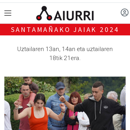
SANTAMAÑAKO JAIAK 2024
Uztailaren 13an, 14an eta uztailaren
18tik 21era.