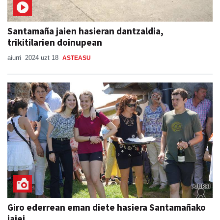
Santamaña jaien hasieran dantzaldia,
trikitilarien doinupean
aiurri
2024 uzt 18
ASTEASU
Giro ederrean eman diete hasiera Santamañako
jaiei