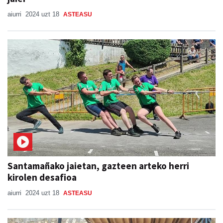
aiurri
2024 uzt 18
ASTEASU
Santamañako jaietan, gazteen arteko herri
kirolen desafioa
aiurri
2024 uzt 18
ASTEASU