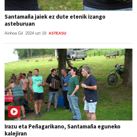
Santamaña jaiek ez dute etenik izango
asteburuan
Ainhoa Gil
2024 uzt 19
ASTEASU
Irazu eta Peñagarikano, Santamaña eguneko
kalejiran