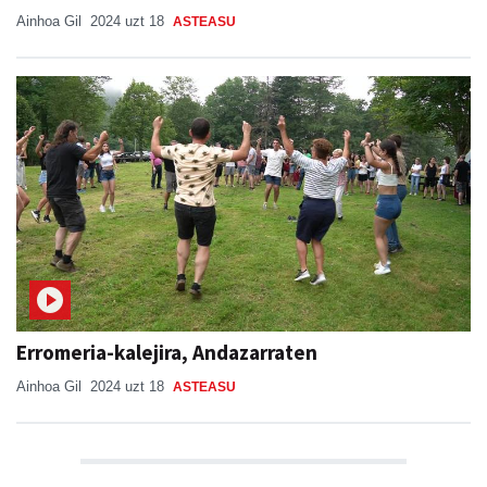
Ainhoa Gil
2024 uzt 18
ASTEASU
Erromeria-kalejira, Andazarraten
Ainhoa Gil
2024 uzt 18
ASTEASU