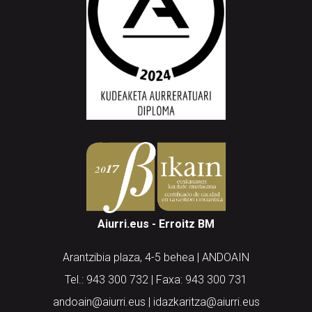
Aiurri.eus - Erroitz BM
Arantzibia plaza, 4-5 behea | ANDOAIN
Tel.: 943 300 732 | Faxa: 943 300 731
andoain@aiurri.eus | idazkaritza@aiurri.eus