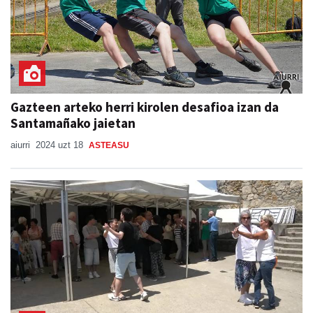
Gazteen arteko herri kirolen desafioa izan da
Santamañako jaietan
aiurri
2024 uzt 18
ASTEASU