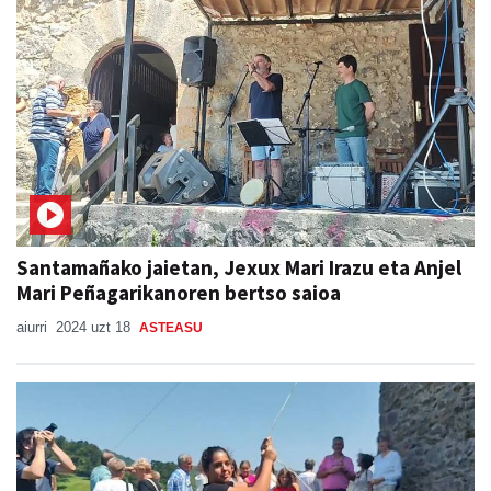
Santamañako jaietan, Jexux Mari Irazu eta Anjel
Mari Peñagarikanoren bertso saioa
aiurri
2024 uzt 18
ASTEASU