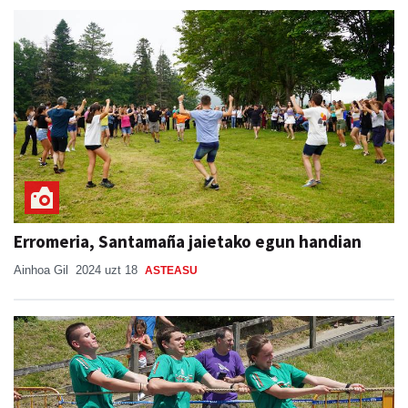
Erromeria, Santamaña jaietako egun handian
Ainhoa Gil
2024 uzt 18
ASTEASU