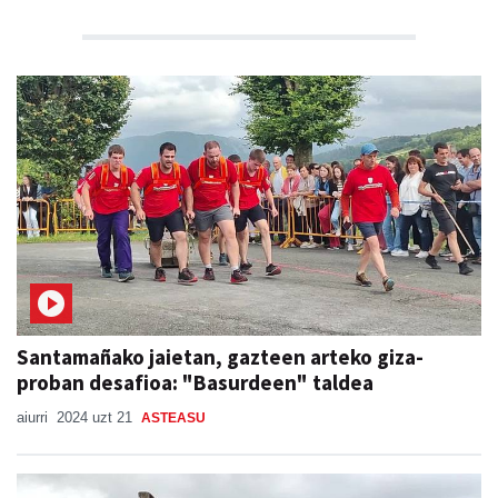
Santamañako jaietan, gazteen arteko giza-
proban desafioa: "Basurdeen" taldea
aiurri
2024 uzt 21
ASTEASU