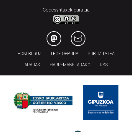
Codesyntaxek garatua
HONI BURUZ
LEGE OHARRA
PUBLIZITATEA
ARAUAK
HARREMANETARAKO
RSS