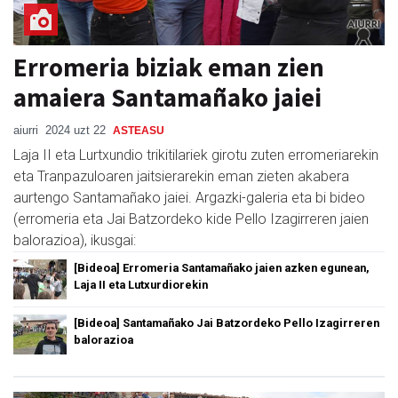
Erromeria biziak eman zien
amaiera Santamañako jaiei
aiurri
2024 uzt 22
ASTEASU
Laja II eta Lurtxundio trikitilariek girotu zuten erromeriarekin
eta Tranpazuloaren jaitsierarekin eman zieten akabera
aurtengo Santamañako jaiei. Argazki-galeria eta bi bideo
(erromeria eta Jai Batzordeko kide Pello Izagirreren jaien
balorazioa), ikusgai:
[Bideoa] Erromeria Santamañako jaien azken egunean,
Laja II eta Lutxurdiorekin
[Bideoa] Santamañako Jai Batzordeko Pello Izagirreren
balorazioa