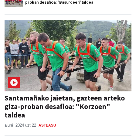
proban desafioa: "Basurdeen" taldea
Santamañako jaietan, gazteen arteko
giza-proban desafioa: "Korzoen"
taldea
aiurri
2024 uzt 22
ASTEASU