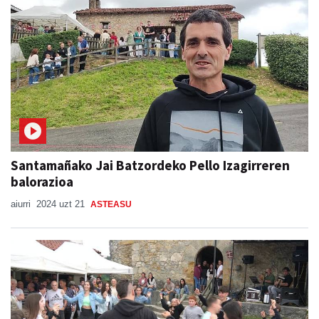
Santamañako Jai Batzordeko Pello Izagirreren
balorazioa
aiurri
2024 uzt 21
ASTEASU