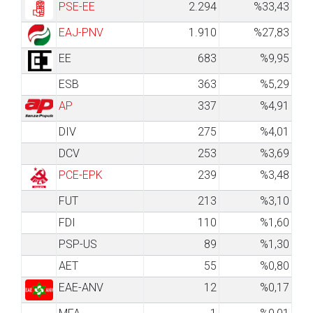
PSE-EE
2.294
%33,43
EAJ-PNV
1.910
%27,83
EE
683
%9,95
ESB
363
%5,29
AP
337
%4,91
DIV
275
%4,01
DCV
253
%3,69
PCE-EPK
239
%3,48
FUT
213
%3,10
FDI
110
%1,60
PSP-US
89
%1,30
AET
55
%0,80
EAE-ANV
12
%0,17