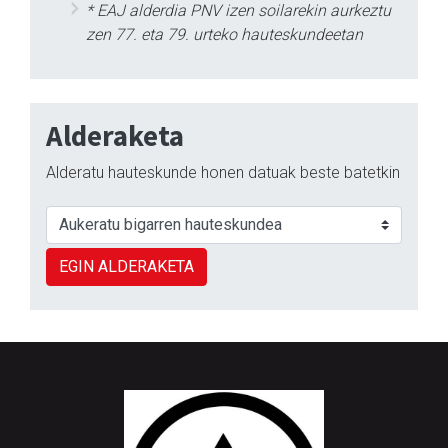
* EAJ alderdia PNV izen soilarekin aurkeztu
zen 77. eta 79. urteko hauteskundeetan
Alderaketa
Alderatu hauteskunde honen datuak beste batetkin
EGIN ALDERAKETA