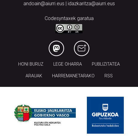
andoain@aiurri.eus | idazkaritza@aiurri.eus
Codesyntaxek garatua
HONI BURUZ
LEGE OHARRA
PUBLIZITATEA
ARAUAK
HARREMANETARAKO
RSS