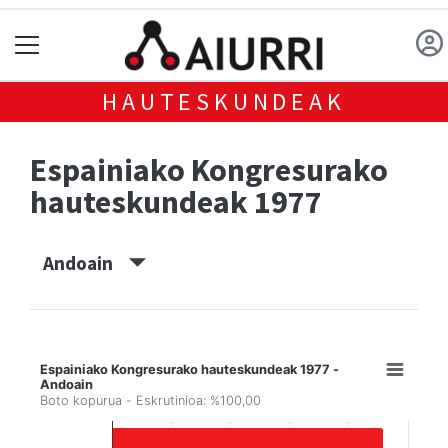
HAUTESKUNDEAK
Espainiako Kongresurako
hauteskundeak 1977
Andoain
Espainiako Kongresurako hauteskundeak 1977 -
Andoain
Boto kopurua - Eskrutinioa: %100,00