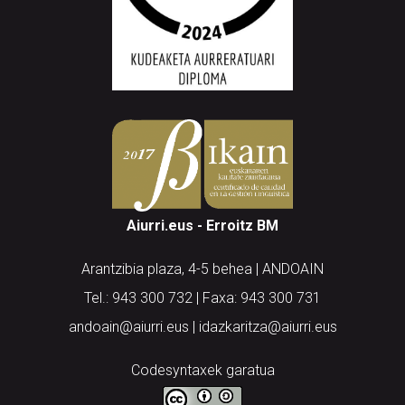
Aiurri.eus - Erroitz BM
Arantzibia plaza, 4-5 behea | ANDOAIN
Tel.: 943 300 732 | Faxa: 943 300 731
andoain@aiurri.eus | idazkaritza@aiurri.eus
Codesyntaxek garatua