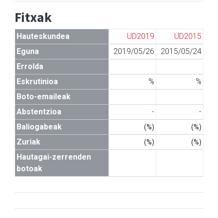
Fitxak
Hauteskundea
UD2019
UD2015
Eguna
2019/05/26
2015/05/24
Errolda
Eskrutinioa
%
%
Boto-emaileak
Abstentzioa
-
-
Baliogabeak
(%)
(%)
Zuriak
(%)
(%)
Hautagai-zerrenden
botoak