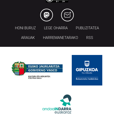
HONI BURUZ
LEGE OHARRA
PUBLIZITATEA
ARAUAK
HARREMANETARAKO
RSS