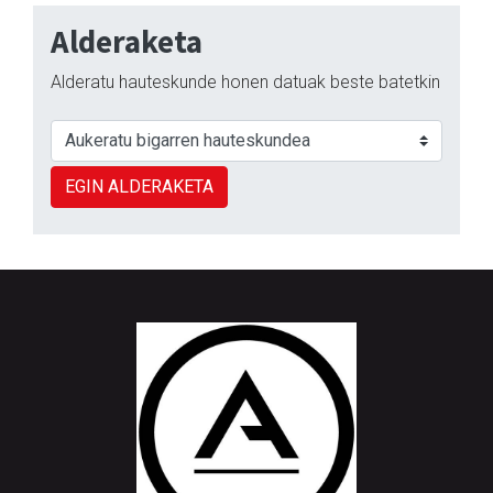
Alderaketa
Alderatu hauteskunde honen datuak beste batetkin
EGIN ALDERAKETA