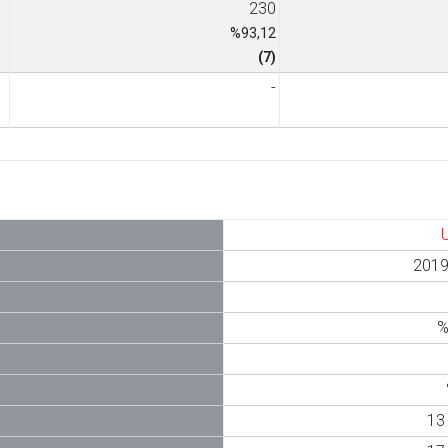
230
%93,12
(7)
-
2019
%
1