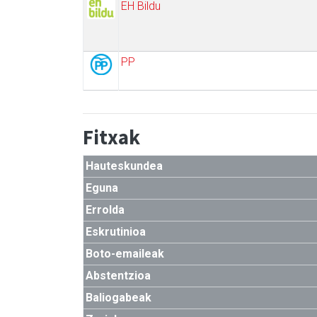
EH Bildu
PP
Fitxak
Hauteskundea
Eguna
Errolda
Eskrutinioa
Boto-emaileak
Abstentzioa
Baliogabeak