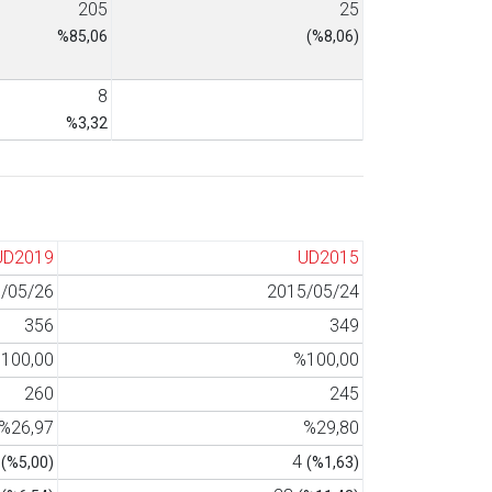
205
25
%85,06
(%8,06)
8
%3,32
UD2019
UD2015
/05/26
2015/05/24
356
349
100,00
%100,00
260
245
%26,97
%29,80
3
4
(%5,00)
(%1,63)