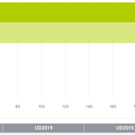
80
100
120
140
160
UD2019
UD2015