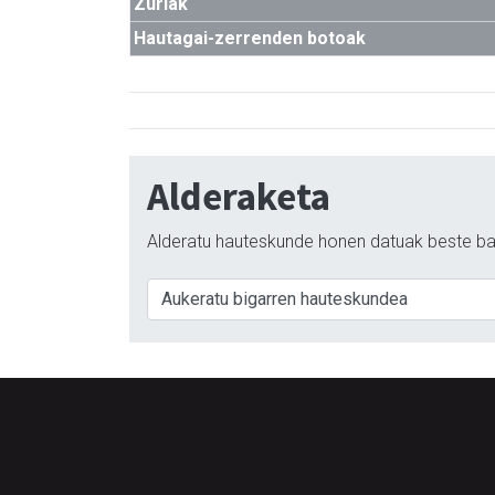
Zuriak
Hautagai-zerrenden botoak
Alderaketa
Alderatu hauteskunde honen datuak beste ba