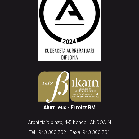
Aiurri.eus - Erroitz BM
Arantzibia plaza, 4-5 behea | ANDOAIN
Tel.: 943 300 732 | Faxa: 943 300 731