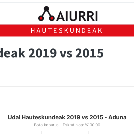
HAUTESKUNDEAK
eak 2019 vs 2015
Udal Hauteskundeak 2019 vs 2015 - Aduna
Boto kopurua - Eskrutinioa: %100,00