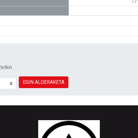
1
tetkin
EGIN ALDERAKETA