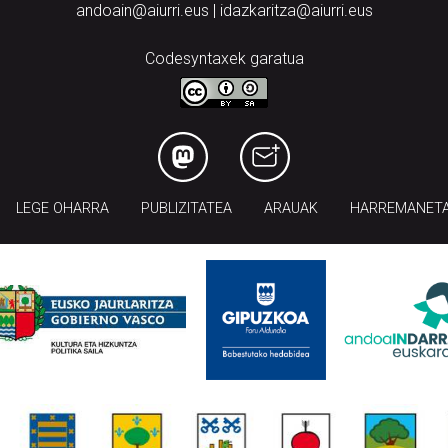
andoain@aiurri.eus | idazkaritza@aiurri.eus
Codesyntaxek garatua
LEGE OHARRA
PUBLIZITATEA
ARAUAK
HARREMANET