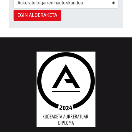
EGIN ALDERAKETA