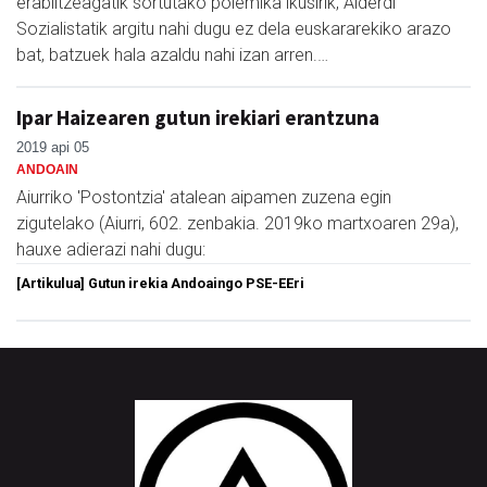
erabiltzeagatik sortutako polemika ikusirik, Alderdi
Sozialistatik argitu nahi dugu ez dela euskararekiko arazo
bat, batzuek hala azaldu nahi izan arren.…
Ipar Haizearen gutun irekiari erantzuna
2019 api 05
ANDOAIN
Aiurriko 'Postontzia' atalean aipamen zuzena egin
zigutelako (Aiurri, 602. zenbakia. 2019ko martxoaren 29a),
hauxe adierazi nahi dugu:
[Artikulua] Gutun irekia Andoaingo PSE-EEri