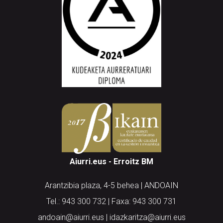
Aiurri.eus - Erroitz BM
Arantzibia plaza, 4-5 behea | ANDOAIN
Tel.: 943 300 732 | Faxa: 943 300 731
andoain@aiurri.eus | idazkaritza@aiurri.eus