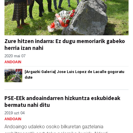
Zure hitzen indarra: Ez dugu memoriarik gabeko
herria izan nahi
2020 mai 07
ANDOAIN
[Argazki Galeria] Jose Luis Lopez de Lacalle gogoratu
dute
PSE-EEk andoaindarren hizkuntza eskubideak
bermatu nahi ditu
2019 uzt 04
ANDOAIN
Andoaingo udaleko osoko bilkuretan gaztelania