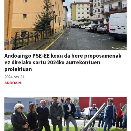
Andoaingo PSE-EE kexu da bere proposamenak
ez direlako sartu 2024ko aurrekontuen
proiektuan
2024 ots 21
ANDOAIN