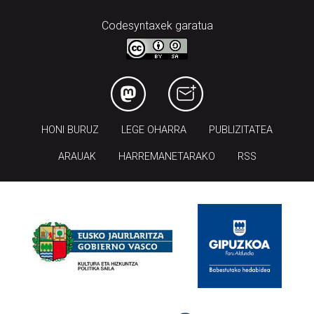
Codesyntaxek garatua
HONI BURUZ
LEGE OHARRA
PUBLIZITATEA
ARAUAK
HARREMANETARAKO
RSS