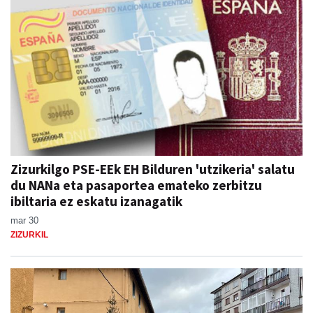
Zizurkilgo PSE-EEk EH Bilduren 'utzikeria' salatu
du NANa eta pasaportea emateko zerbitzu
ibiltaria ez eskatu izanagatik
mar 30
ZIZURKIL