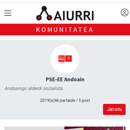
KOMUNITATEA
PSE-EE Andoain
Andoaingo alderdi sozialista.
2019(e)tik partaide / 5 post
Jarraitu