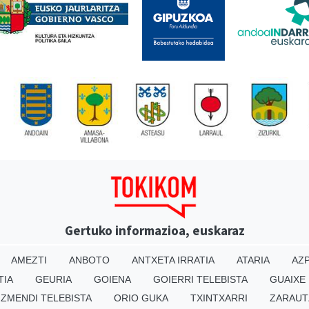
Gertuko informazioa, euskaraz
AMEZTI
ANBOTO
ANTXETA IRRATIA
ATARIA
AZP
TIA
GEURIA
GOIENA
GOIERRI TELEBISTA
GUAIXE
IZMENDI TELEBISTA
ORIO GUKA
TXINTXARRI
ZARAUT