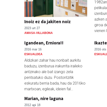
1982an 
pelikul
izenbur
azken a
Inoiz ez da jakiten noiz
giroa d
2023 urt 27
vienen 
AMASA-VILLABONA
Igandean, Erniora!!
Ikazte
2016 mar 16
2016 ots
ESKUALDEA
ESKUAL
Aldizkari zahar hau nonbait aurkitu
baduzu, izenburua irakurrita iraileko
antzinako ale bat izango zela
pentsatuko duzu. Postontzitik
eskuratu berria bada, hau da 2016ko
martxoan, egileak, ideien fal…
Marian, nire laguna
2012 api 18