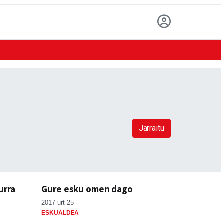
Jarraitu
urra
Gure esku omen dago
2017 urt 25
ESKUALDEA