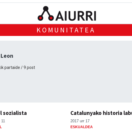
KOMUNITATEA
 Leon
ik partaide / 9 post
l sozialista
Catalunyako historia lab
 11
2017 urr 17
L
ESKUALDEA