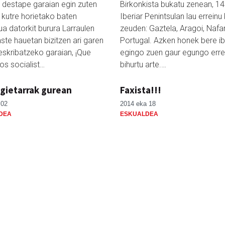
destape garaian egin zuten
Birkonkista bukatu zenean, 1
a kutre horietako baten
Iberiar Penintsulan lau erreinu 
ua datorkit burura Larraulen
zeuden: Gaztela, Aragoi, Nafa
ste hauetan bizitzen ari garen
Portugal. Azken honek bere ib
eskribatzeko garaian, ¡Que
egingo zuen gaur egungo erre
los socialist…
bihurtu arte.…
gietarrak gurean
Faxista!!!
 02
2014 eka 18
DEA
ESKUALDEA