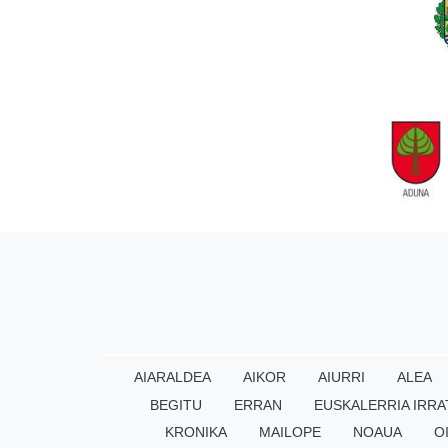
AIARALDEA
AIKOR
AIURRI
ALEA
BEGITU
ERRAN
EUSKALERRIA IRRA
KRONIKA
MAILOPE
NOAUA
O