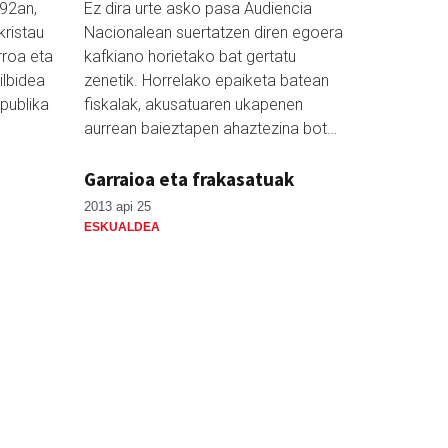
492an,
Ez dira urte asko pasa Audiencia
kristau
Nacionalean suertatzen diren egoera
rroa eta
kafkiano horietako bat gertatu
ilbidea
zenetik. Horrelako epaiketa batean
publika
fiskalak, akusatuaren ukapenen
aurrean baieztapen ahaztezina bot…
Garraioa eta frakasatuak
2013 api 25
ESKUALDEA