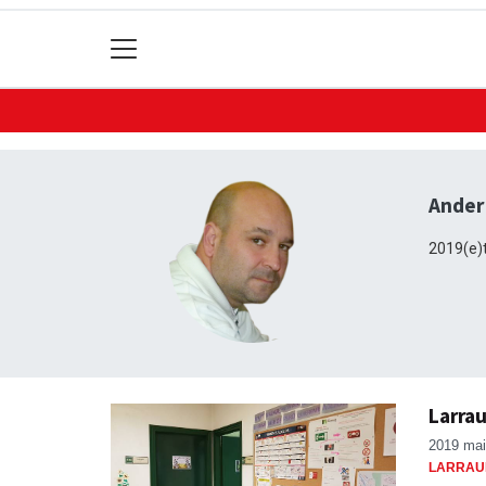
Ander
2019(e)t
Larrau
2019 mai
LARRAU