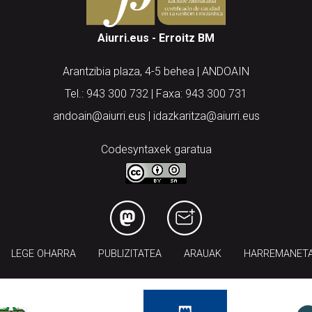
Aiurri.eus - Erroitz BM
Arantzibia plaza, 4-5 behea | ANDOAIN
Tel.: 943 300 732 | Faxa: 943 300 731
andoain@aiurri.eus | idazkaritza@aiurri.eus
Codesyntaxek garatua
LEGE OHARRA
PUBLIZITATEA
ARAUAK
HARREMANET