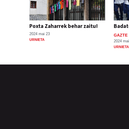
Poxta Zaharrek behar zaitu!
Badat
2024 mai 23
GAZTE 
URNIETA
2024 mai
URNIETA