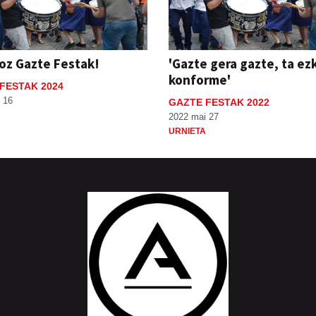
oz Gazte Festak!
'Gazte gera gazte, ta e
konforme'
FESTAK 2024
 16
GAZTE FESTAK 2022
2022 mai 27
URNIETA