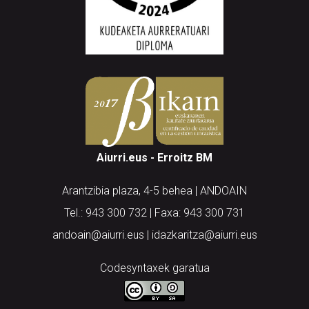
Aiurri.eus - Erroitz BM
Arantzibia plaza, 4-5 behea | ANDOAIN
Tel.: 943 300 732 | Faxa: 943 300 731
andoain@aiurri.eus | idazkaritza@aiurri.eus
Codesyntaxek garatua