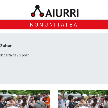
KOMUNITATEA
 Zahar
ik partaide / 3 post