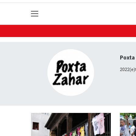
Poxta
2022(e)t