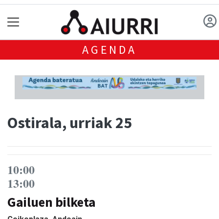
AGENDA
Ostirala, urriak 25
10:00
13:00
Gailuen bilketa