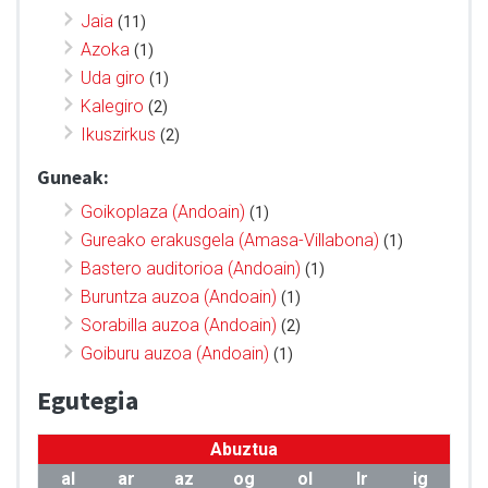
Jaia
(11)
Azoka
(1)
Uda giro
(1)
Kalegiro
(2)
Ikuszirkus
(2)
Guneak:
Goikoplaza (Andoain)
(1)
Gureako erakusgela (Amasa-Villabona)
(1)
Bastero auditorioa (Andoain)
(1)
Buruntza auzoa (Andoain)
(1)
Sorabilla auzoa (Andoain)
(2)
Goiburu auzoa (Andoain)
(1)
Egutegia
Abuztua
al
ar
az
og
ol
lr
ig