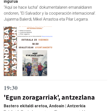
ingurua
"Aquí se hace lucha" dokumentalaren emanaldiaren
ondoren, "El Salvador y la cooperación internacional'.
Jujanma Balerdi, Mikel Arrastoa eta Pilar Legarra.
19:30
'Egun zoragarriak', antzezlana
Bastero ekitaldi aretoa, Andoain | Antzerkia