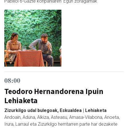
Pabilioi 6-Gazte konpaniaren 'Egun zoragarriak'
08:00
Teodoro Hernandorena Ipuin
Lehiaketa
Zizurkilgo udal bulegoak, Eskualdea | Lehiaketa
Andoain, Aduna, Alkiza, Asteasu, Amasa-Vilabona, Anoeta,
Irura, Larraul eta Zizurkilgo herritarren parte har dezakete