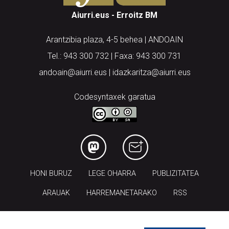
Aiurri.eus - Erroitz BM
Arantzibia plaza, 4-5 behea | ANDOAIN
Tel.: 943 300 732 | Faxa: 943 300 731
andoain@aiurri.eus | idazkaritza@aiurri.eus
Codesyntaxek garatua
HONI BURUZ
LEGE OHARRA
PUBLIZITATEA
ARAUAK
HARREMANETARAKO
RSS