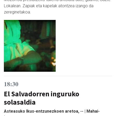
Lokalean. Zapiak eta kapelak atontzea izango da
zereginetakoa.
18:30
El Salvadorren inguruko
solasaldia
Asteasuko lkus-entzunezkoen aretoa, -- | Mahai-