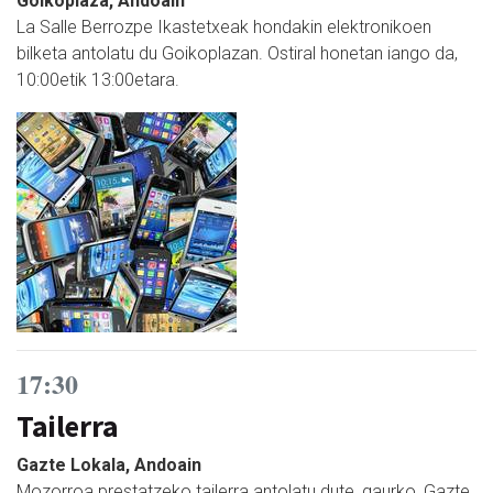
Goikoplaza, Andoain
La Salle Berrozpe Ikastetxeak hondakin elektronikoen
bilketa antolatu du Goikoplazan. Ostiral honetan iango da,
10:00etik 13:00etara.
17:30
Tailerra
Gazte Lokala, Andoain
Mozorroa prestatzeko tailerra antolatu dute, gaurko, Gazte