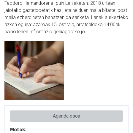
Teodoro Hernandorena Ipuin Lehiaketan. 2018 urtean
jaiotako gaztetxoetatik hasi, eta helduen maila bitarte, bost
maila ezberdinetan banatzen da sariketa. Lanak aurkezteko
azken eguna: azaroak 15, ostirala, arratsaldeko 14:00ak
baino lehen.Infromazio gehiagorako jo
Agenda osoa
Motak: