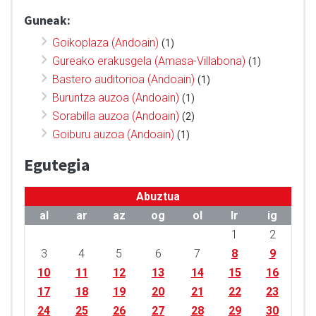
Guneak:
Goikoplaza (Andoain)
(1)
Gureako erakusgela (Amasa-Villabona)
(1)
Bastero auditorioa (Andoain)
(1)
Buruntza auzoa (Andoain)
(1)
Sorabilla auzoa (Andoain)
(2)
Goiburu auzoa (Andoain)
(1)
Egutegia
Abuztua
al
ar
az
og
ol
lr
ig
1
2
3
4
5
6
7
8
9
10
11
12
13
14
15
16
17
18
19
20
21
22
23
24
25
26
27
28
29
30