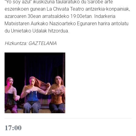
"Yo soy azul" ikuskizuna taularatuko du Sarobe arte
eszenikoen gunean La Chivata Teatro antzerkia-konpainiak,
azaroaren 30ean arratsaldeko 19:00etan. Indarkeria
Matxistaren Aurkako Nazioarteko Egunaren harira antolatu
du Urnietako Udalak hitzordua.
Hizkuntza:
GAZTELANIA
17:00