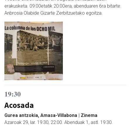
erakusketa. 09:00etatik 20:00era, abenduaren 6ra bitarte.
Anbrosia Olabide Gizarte Zerbitzuetako egoitza.
19:30
Acosada
Gurea antzokia, Amasa-Villabona | Zinema
Azaroak 29, lar. 19:30, 22:00. Abenduak 1, astl. 19:30.