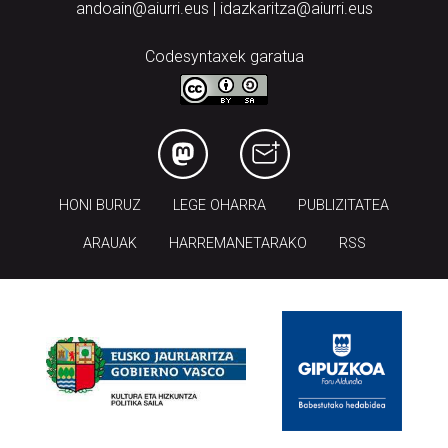
andoain@aiurri.eus | idazkaritza@aiurri.eus
Codesyntaxek garatua
HONI BURUZ
LEGE OHARRA
PUBLIZITATEA
ARAUAK
HARREMANETARAKO
RSS