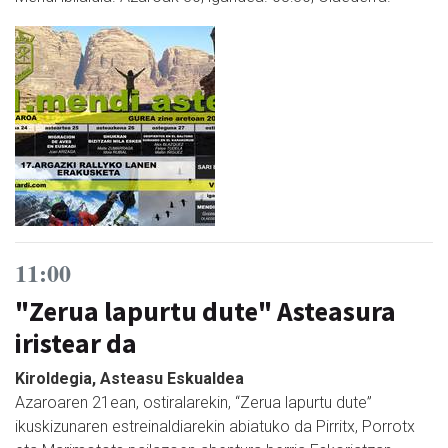
11:00
"Zerua lapurtu dute" Asteasura
iristear da
Kiroldegia, Asteasu Eskualdea
Azaroaren 21ean, ostiralarekin, “Zerua lapurtu dute”
ikuskizunaren estreinaldiarekin abiatuko da Pirritx, Porrotx