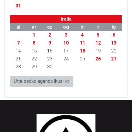
31
Iraila
al
ar
az
og
ol
lr
ig
1
2
3
4
5
6
7
8
9
10
11
12
13
14
15
16
17
18
19
20
21
22
23
24
25
26
27
28
29
30
Urte osoko agenda ikusi »»