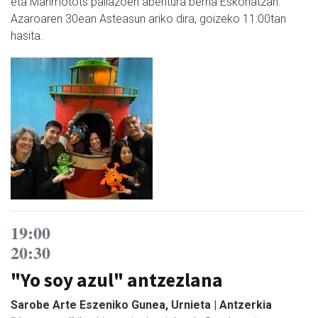
eta Marimotots pailazoen abentura berria Eskoriatzan.
Azaroaren 30ean Asteasun ariko dira, goizeko 11:00tan
hasita.
19:00
20:30
"Yo soy azul" antzezlana
Sarobe Arte Eszeniko Gunea, Urnieta | Antzerkia