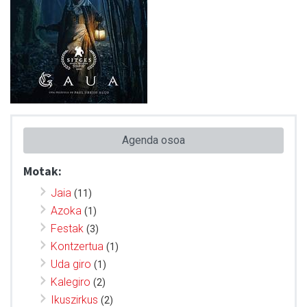
Agenda osoa
Motak:
Jaia
(11)
Azoka
(1)
Festak
(3)
Kontzertua
(1)
Uda giro
(1)
Kalegiro
(2)
Ikuszirkus
(2)