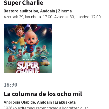
Super Charlie
Bastero auditorioa, Andoain | Zinema
Azaroak 29, larunbata. 17:00. Azaroak 30, igandea. 17:00.
18:30
La columna de los ocho mil
Anbrosia Olabide, Andoain | Erakusketa
1936ko extremadurarren tragedia kontatzen duen