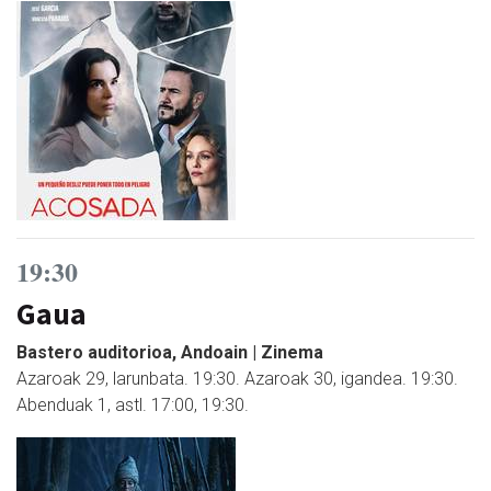
19:30
Gaua
Bastero auditorioa, Andoain | Zinema
Azaroak 29, larunbata. 19:30. Azaroak 30, igandea. 19:30.
Abenduak 1, astl. 17:00, 19:30.