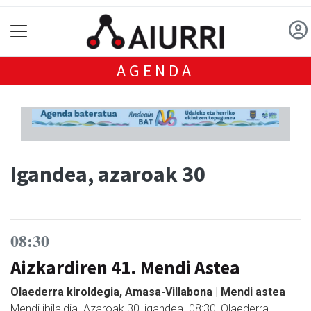
AGENDA
Igandea, azaroak 30
08:30
Aizkardiren 41. Mendi Astea
Olaederra kiroldegia, Amasa-Villabona | Mendi astea
Mendi ibilaldia. Azaroak 30, igandea. 08:30, Olaederra.