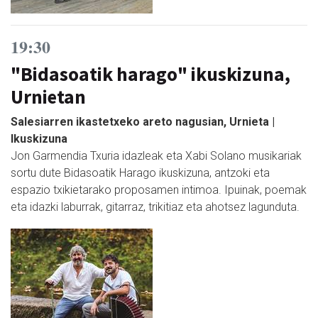
19:30
"Bidasoatik harago" ikuskizuna,
Urnietan
Salesiarren ikastetxeko areto nagusian, Urnieta |
Ikuskizuna
Jon Garmendia Txuria idazleak eta Xabi Solano musikariak
sortu dute Bidasoatik Harago ikuskizuna, antzoki eta
espazio txikietarako proposamen intimoa. Ipuinak, poemak
eta idazki laburrak, gitarraz, trikitiaz eta ahotsez lagunduta.