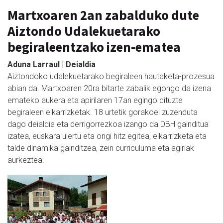
Martxoaren 2an zabalduko dute
Aiztondo Udalekuetarako
begiraleentzako izen-ematea
Aduna Larraul | Deialdia
Aiztondoko udalekuetarako begiraleen hautaketa-prozesua
abian da. Martxoaren 20ra bitarte zabalik egongo da izena
emateko aukera eta apirilaren 17an egingo dituzte
begiraleen elkarrizketak. 18 urtetik gorakoei zuzenduta
dago deialdia eta derrigorrezkoa izango da DBH gainditua
izatea, euskara ulertu eta ongi hitz egitea, elkarrizketa eta
talde dinamika gainditzea, zein curriculuma eta agiriak
aurkeztea.