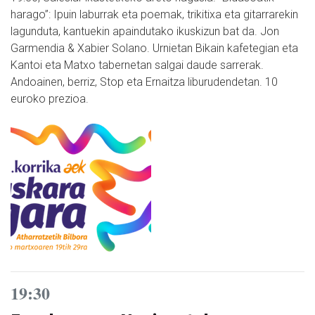
harago”: Ipuin laburrak eta poemak, trikitixa eta gitarrarekin
lagunduta, kantuekin apaindutako ikuskizun bat da. Jon
Garmendia & Xabier Solano. Urnietan Bikain kafetegian eta
Kantoi eta Matxo tabernetan salgai daude sarrerak.
Andoainen, berriz, Stop eta Ernaitza liburudendetan. 10
euroko prezioa.
19:30