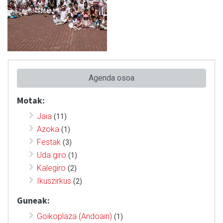
Agenda osoa
Motak:
Jaia
(11)
Azoka
(1)
Festak
(3)
Uda giro
(1)
Kalegiro
(2)
Ikuszirkus
(2)
Guneak:
Goikoplaza (Andoain)
(1)