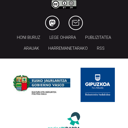
HONI BURUZ
LEGE OHARRA
PUBLIZITATEA
ARAUAK
HARREMANETARAKO
RSS