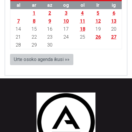
al
ar
az
og
ol
lr
ig
1
2
3
4
5
6
7
8
9
10
11
12
13
14
15
16
17
18
19
20
21
22
23
24
25
26
27
28
29
30
Urte osoko agenda ikusi »»