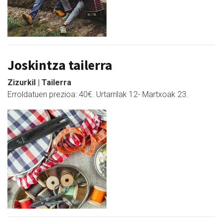
Joskintza tailerra
Zizurkil | Tailerra
Erroldatuen prezioa: 40€. Urtarrilak 12- Martxoak 23.