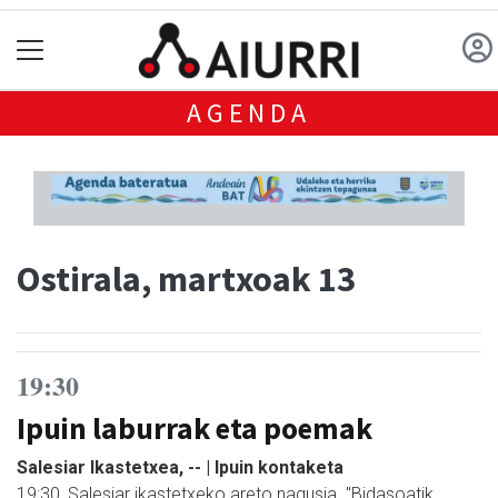
AGENDA
Ostirala, martxoak 13
19:30
Ipuin laburrak eta poemak
Salesiar Ikastetxea, -- | Ipuin kontaketa
19:30, Salesiar ikastetxeko areto nagusia. "Bidasoatik