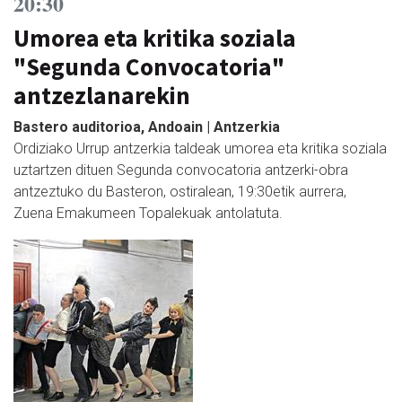
20:30
Umorea eta kritika soziala
"Segunda Convocatoria"
antzezlanarekin
Bastero auditorioa, Andoain | Antzerkia
Ordiziako Urrup antzerkia taldeak umorea eta kritika soziala
uztartzen dituen Segunda convocatoria antzerki-obra
antzeztuko du Basteron, ostiralean, 19:30etik aurrera,
Zuena Emakumeen Topalekuak antolatuta.