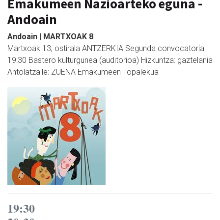
Emakumeen Nazioarteko eguna -
Andoain
Andoain | MARTXOAK 8
Martxoak 13, ostirala ANTZERKIA Segunda convocatoria
19:30 Bastero kulturgunea (auditorioa) Hizkuntza: gaztelania
Antolatzaile: ZUENA Emakumeen Topalekua
19:30