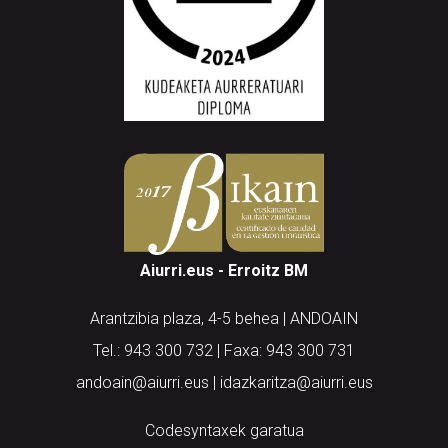
Aiurri.eus - Erroitz BM
Arantzibia plaza, 4-5 behea | ANDOAIN
Tel.: 943 300 732 | Faxa: 943 300 731
andoain@aiurri.eus | idazkaritza@aiurri.eus
Codesyntaxek garatua