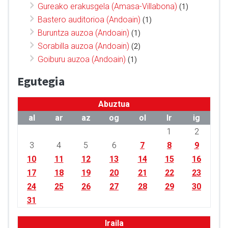
Gureako erakusgela (Amasa-Villabona)
(1)
Bastero auditorioa (Andoain)
(1)
Buruntza auzoa (Andoain)
(1)
Sorabilla auzoa (Andoain)
(2)
Goiburu auzoa (Andoain)
(1)
Egutegia
Abuztua
al
ar
az
og
ol
lr
ig
1
2
3
4
5
6
7
8
9
10
11
12
13
14
15
16
17
18
19
20
21
22
23
24
25
26
27
28
29
30
31
Iraila