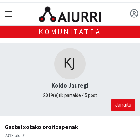
KOMUNITATEA
Koldo Jauregi
2019(e)tik partaide / 5 post
Jarraitu
Gaztetxotako oroitzapenak
2012 ots 01