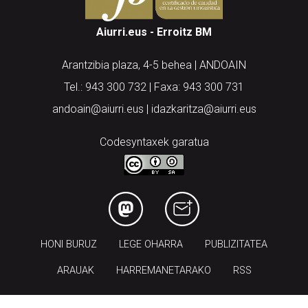
Aiurri.eus - Erroitz BM
Arantzibia plaza, 4-5 behea | ANDOAIN
Tel.: 943 300 732 | Faxa: 943 300 731
andoain@aiurri.eus | idazkaritza@aiurri.eus
Codesyntaxek garatua
HONI BURUZ
LEGE OHARRA
PUBLIZITATEA
ARAUAK
HARREMANETARAKO
RSS