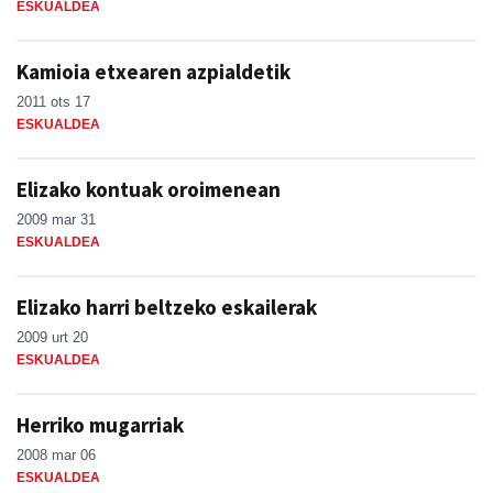
ESKUALDEA
Kamioia etxearen azpialdetik
2011 ots 17
ESKUALDEA
Elizako kontuak oroimenean
2009 mar 31
ESKUALDEA
Elizako harri beltzeko eskailerak
2009 urt 20
ESKUALDEA
Herriko mugarriak
2008 mar 06
ESKUALDEA