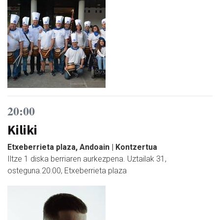
20:00
Kiliki
Etxeberrieta plaza, Andoain | Kontzertua
Iltze 1 diska berriaren aurkezpena. Uztailak 31,
osteguna.20:00, Etxeberrieta plaza