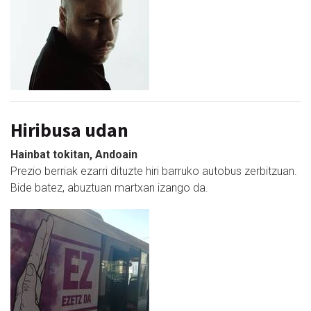
Hiribusa udan
Hainbat tokitan, Andoain
Prezio berriak ezarri dituzte hiri barruko autobus zerbitzuan.
Bide batez, abuztuan martxan izango da.