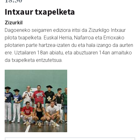
Intxaur txapelketa
Zizurkil
Dagoeneko seigarren ediziora iritsi da Zizurkilgo Intxaur
pilota txapelketa. Euskal Herria, Nafarroa eta Errioxako
pilotarien parte hartzea-izaten du eta hala izango da aurten
ere. Uztailaren 18an abiatu, eta abuztuaren 14an amaituko
da txapelketa entzutetsua.