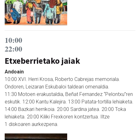
10:00
22:00
Etxeberrietako jaiak
Andoain
10:00 XVI. Herri Krosa, Roberto Cabrejas memoriala.
Ondoren, Leizaran Eskubaloi taldeari omenaldia.
11:30 Motoen erakustaldia, Beñat Fernandez “Pelontxu”ren
eskutik. 12:00 Kantu Kalejira. 13:00 Patata-tortilla lehiaketa.
14:00 Bazkari herrikoia. 20:00 Sardina jatea. 20:00 Toka
lehiaketa. 20:00 Kiliki Frexkoren kontzertua. Iltze
1 diskoaren aurkezpena.