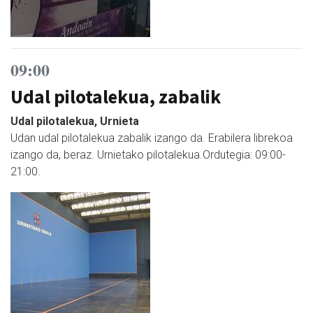
09:00
Udal pilotalekua, zabalik
Udal pilotalekua, Urnieta
Udan udal pilotalekua zabalik izango da. Erabilera librekoa
izango da, beraz. Urnietako pilotalekua.Ordutegia: 09:00-
21:00.