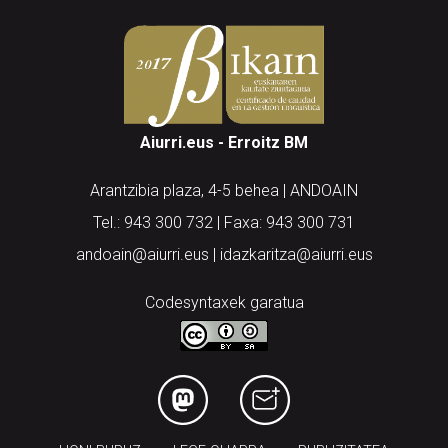
Aiurri.eus - Erroitz BM
Arantzibia plaza, 4-5 behea | ANDOAIN
Tel.: 943 300 732 | Faxa: 943 300 731
andoain@aiurri.eus | idazkaritza@aiurri.eus
Codesyntaxek garatua