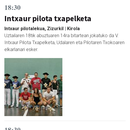
18:30
Intxaur pilota txapelketa
Intxaur pilotalekua, Zizurkil | Kirola
Uztailaren 18tik abuztuaren 14ra bitartean jokatuko da V.
Intxaur Pilota Txapelketa, Udalaren eta Pilotaren Txokoaren
elkarlanari esker.
18:30