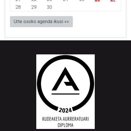
28
29
30
Urte osoko agenda ikusi »»