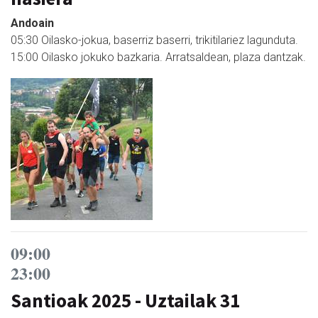
Andoain
05:30 Oilasko-jokua, baserriz baserri, trikitilariez lagunduta.
15:00 Oilasko jokuko bazkaria. Arratsaldean, plaza dantzak.
09:00
23:00
Santioak 2025 - Uztailak 31