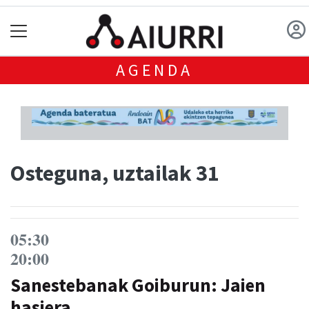
AGENDA
Osteguna, uztailak 31
05:30
20:00
Sanestebanak Goiburun: Jaien
hasiera