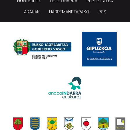
HONI BURUZ
LEGE OHARRA
PUBLIZITATEA
ARAUAK
HARREMANETARAKO
RSS