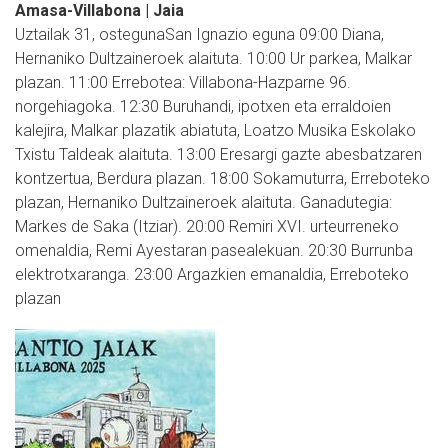
Amasa-Villabona | Jaia
Uztailak 31, ostegunaSan Ignazio eguna 09:00 Diana,
Hernaniko Dultzaineroek alaituta. 10:00 Ur parkea, Malkar
plazan. 11:00 Errebotea: Villabona-Hazparne 96.
norgehiagoka. 12:30 Buruhandi, ipotxen eta erraldoien
kalejira, Malkar plazatik abiatuta, Loatzo Musika Eskolako
Txistu Taldeak alaituta. 13:00 Eresargi gazte abesbatzaren
kontzertua, Berdura plazan. 18:00 Sokamuturra, Erreboteko
plazan, Hernaniko Dultzaineroek alaituta. Ganadutegia:
Markes de Saka (Itziar). 20:00 Remiri XVI. urteurreneko
omenaldia, Remi Ayestaran pasealekuan. 20:30 Burrunba
elektrotxaranga. 23:00 Argazkien emanaldia, Erreboteko
plazan