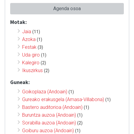
Agenda osoa
Motak:
Jaia
(11)
Azoka
(1)
Festak
(3)
Uda giro
(1)
Kalegiro
(2)
Ikuszirkus
(2)
Guneak:
Goikoplaza (Andoain)
(1)
Gureako erakusgela (Amasa-Villabona)
(1)
Bastero auditorioa (Andoain)
(1)
Buruntza auzoa (Andoain)
(1)
Sorabilla auzoa (Andoain)
(2)
Goiburu auzoa (Andoain)
(1)