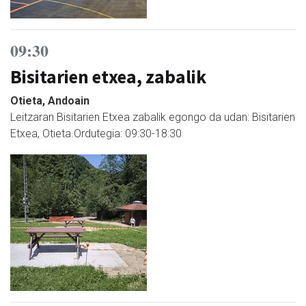
09:30
Bisitarien etxea, zabalik
Otieta, Andoain
Leitzaran Bisitarien Etxea zabalik egongo da udan: Bisitarien
Etxea, Otieta.Ordutegia: 09:30-18:30