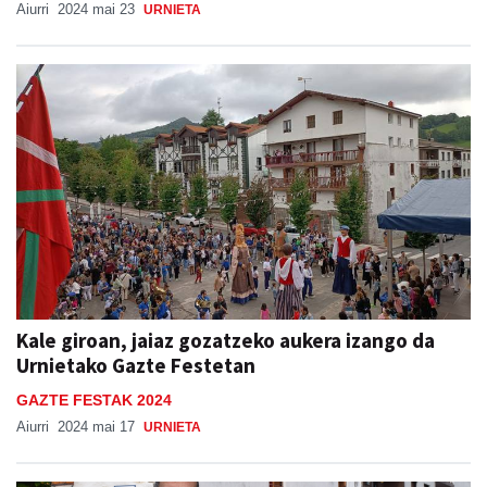
Aiurri
2024 mai 23
URNIETA
Kale giroan, jaiaz gozatzeko aukera izango da
Urnietako Gazte Festetan
GAZTE FESTAK 2024
Aiurri
2024 mai 17
URNIETA