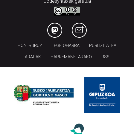
Codesyntaxek garatua
HONI BURUZ
LEGE OHARRA
PUBLIZITATEA
ARAUAK
HARREMANETARAKO
RSS