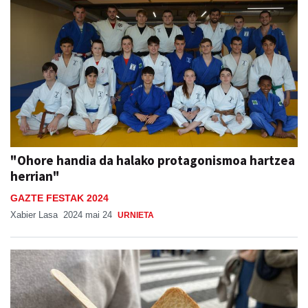
"Ohore handia da halako protagonismoa hartzea
herrian"
GAZTE FESTAK 2024
Xabier Lasa
2024 mai 24
URNIETA