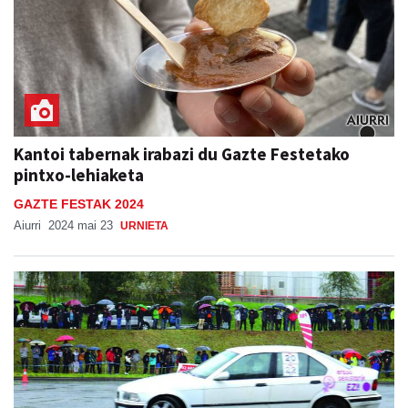
Kantoi tabernak irabazi du Gazte Festetako
pintxo-lehiaketa
GAZTE FESTAK 2024
Aiurri
2024 mai 23
URNIETA