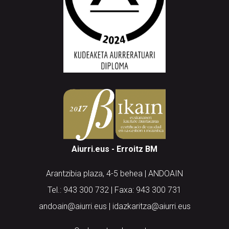
Aiurri.eus - Erroitz BM
Arantzibia plaza, 4-5 behea | ANDOAIN
Tel.: 943 300 732 | Faxa: 943 300 731
andoain@aiurri.eus | idazkaritza@aiurri.eus