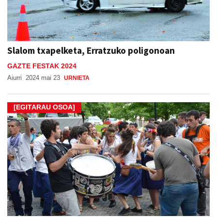
Slalom txapelketa, Erratzuko poligonoan
GAZTE FESTAK 2024
Aiurri
2024 mai 23
URNIETA
[EGITARAU OSOA]