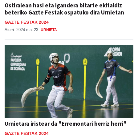
Ostiralean hasi eta igandera bitarte ekitaldiz
beteriko Gazte Festak ospatuko dira Urnietan
GAZTE FESTAK 2024
Aiurri
2024 mai 23
URNIETA
Urnietara iristear da "Erremontari herriz herri"
GAZTE FESTAK 2024