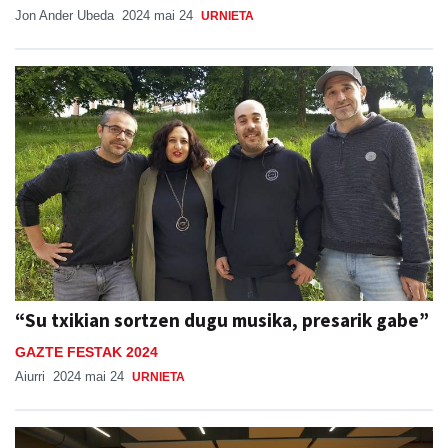
Jon Ander Ubeda
2024 mai 24
URNIETA
“Su txikian sortzen dugu musika, presarik gabe”
GAZTE FESTAK 2024
Aiurri
2024 mai 24
URNIETA