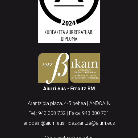
Aiurri.eus - Erroitz BM
Arantzibia plaza, 4-5 behea | ANDOAIN
Tel.: 943 300 732 | Faxa: 943 300 731
andoain@aiurri.eus | idazkaritza@aiurri.eus
Codesyntaxek garatua