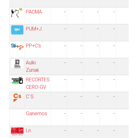
PACMA
-
-
-
-
-
PUM+J
-
-
-
-
-
PP+C's
-
-
-
-
-
Aulki
-
-
-
-
-
Zuriak
RECORTES
-
-
-
-
-
CERO-GV
C´S
-
-
-
-
-
Ganemos
-
-
-
-
-
Ln
-
-
-
-
-