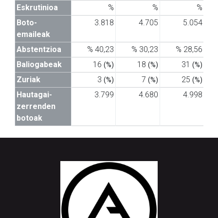
Eskrutinioa
%
%
%
Boto-
3.818
4.705
5.054
emaileak
Abstentzioa
% 40,23
% 30,23
% 28,56
Baliogabeak
16
18
31
(%)
(%)
(%)
Zuriak
3
7
25
(%)
(%)
(%)
Hautagai-
3.799
4.680
4.998
zerrenden
botoak