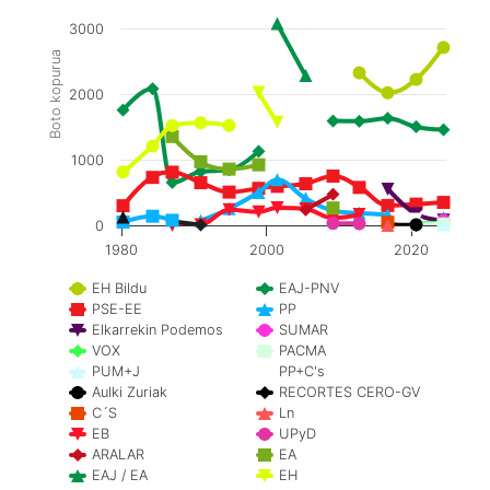
3000
Boto kopurua
2000
1000
0
1980
2000
2020
EH Bildu
EAJ-PNV
PSE-EE
PP
Elkarrekin Podemos
SUMAR
VOX
PACMA
PUM+J
PP+C's
Aulki Zuriak
RECORTES CERO-GV
C´S
Ln
EB
UPyD
ARALAR
EA
EAJ / EA
EH