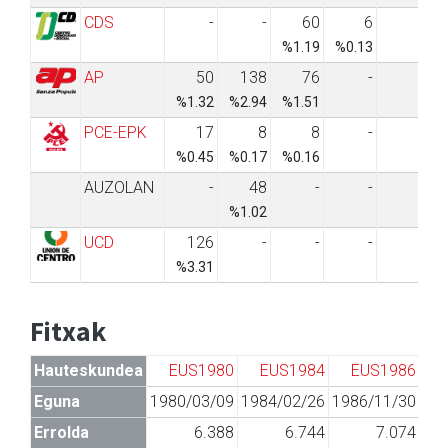
CDS
-
-
60
6
-
%1.19
%0.13
AP
50
138
76
-
-
%1.32
%2.94
%1.51
PCE-EPK
17
8
8
-
-
%0.45
%0.17
%0.16
AUZOLAN
-
48
-
-
-
%1.02
UCD
126
-
-
-
-
%3.31
Fitxak
Hauteskundea
EUS1980
EUS1984
EUS1986
Eguna
1980/03/09
1984/02/26
1986/11/30
19
Errolda
6.388
6.744
7.074