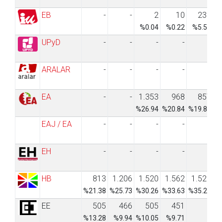
EB
-
-
2
10
238
%0.04
%0.22
%5.52
UPyD
-
-
-
-
-
ARALAR
-
-
-
-
-
EA
-
-
1.353
968
857
%26.94
%20.84
%19.88
%
EAJ / EA
-
-
-
-
-
EH
-
-
-
-
-
2
%
HB
813
1.206
1.520
1.562
1.521
%21.38
%25.73
%30.26
%33.63
%35.28
EE
505
466
505
451
-
%13.28
%9.94
%10.05
%9.71