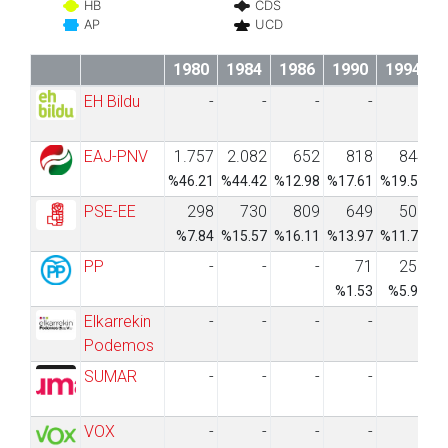
HB
CDS
AP
UCD
1980
1984
1986
1990
1994
1
EH Bildu
-
-
-
-
-
EAJ-PNV
1.757
2.082
652
818
844
1
%46.21
%44.42
%12.98
%17.61
%19.58
%
PSE-EE
298
730
809
649
506
%7.84
%15.57
%16.11
%13.97
%11.74
%
PP
-
-
-
71
255
%1.53
%5.92
Elkarrekin
-
-
-
-
-
Podemos
SUMAR
-
-
-
-
-
VOX
-
-
-
-
-