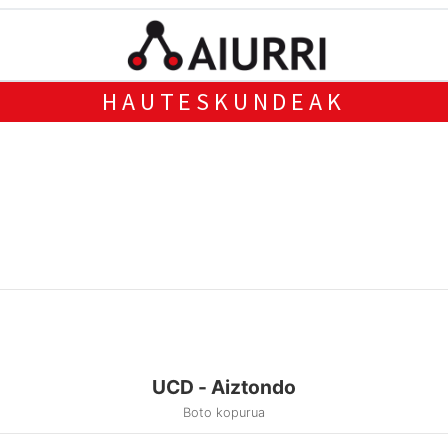
HAUTESKUNDEAK
UCD - Aiztondo
Boto kopurua