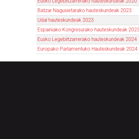
Eusko Legebiltzarrerako hauteskundeak 2020
Batzar Nagusietarako hauteskundeak 2023
Udal hauteskundeak 2023
Espainiako Kongresurako hauteskundeak 202
Eusko Legebiltzarrerako hauteskundeak 2024
Europako Parlamentuko Hauteskundeak 2024