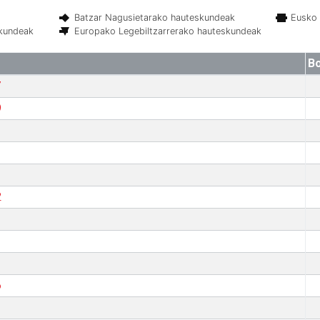
Batzar Nagusietarako hauteskundeak
Eusko 
skundeak
Europako Legebiltzarrerako hauteskundeak
B
7
9
2
6