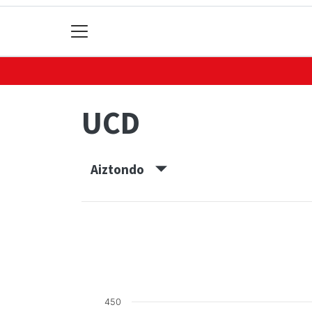
UCD
Aiztondo
450