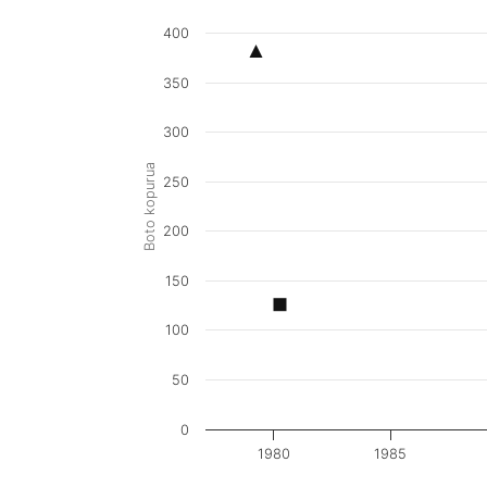
400
350
300
Boto kopurua
250
200
150
100
50
0
1980
1985