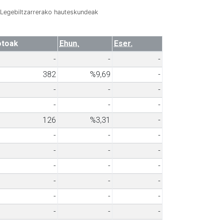
Legebiltzarrerako hauteskundeak
otoak
Ehun.
Eser.
-
-
-
382
%9,69
-
-
-
-
-
-
-
126
%3,31
-
-
-
-
-
-
-
-
-
-
-
-
-
-
-
-
-
-
-