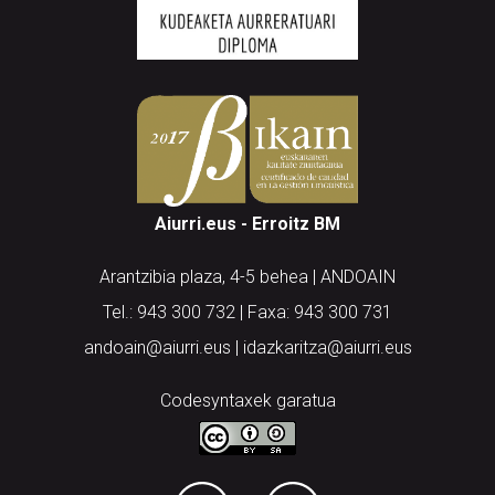
Aiurri.eus - Erroitz BM
Arantzibia plaza, 4-5 behea | ANDOAIN
Tel.: 943 300 732 | Faxa: 943 300 731
andoain@aiurri.eus | idazkaritza@aiurri.eus
Codesyntaxek garatua