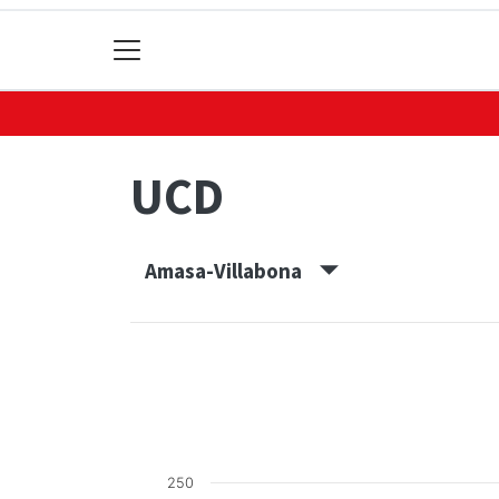
UCD
Amasa-Villabona
250