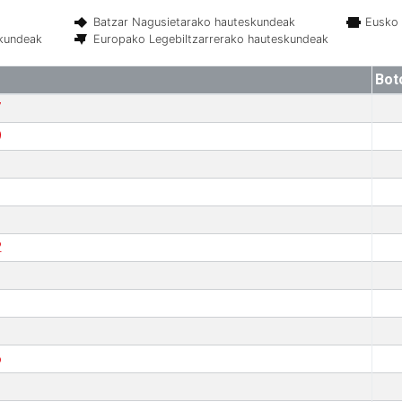
Batzar Nagusietarako hauteskundeak
Eusko 
skundeak
Europako Legebiltzarrerako hauteskundeak
Bot
7
9
2
6