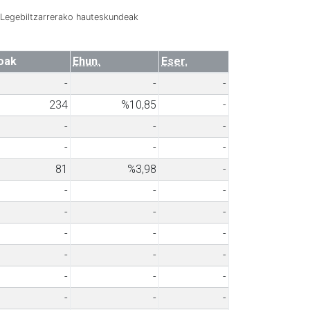
Legebiltzarrerako hauteskundeak
oak
Ehun.
Eser.
-
-
-
234
%10,85
-
-
-
-
-
-
-
81
%3,98
-
-
-
-
-
-
-
-
-
-
-
-
-
-
-
-
-
-
-