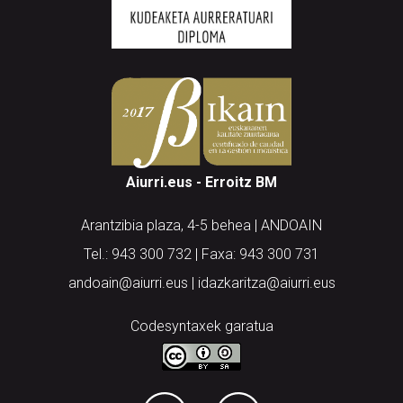
Aiurri.eus - Erroitz BM
Arantzibia plaza, 4-5 behea | ANDOAIN
Tel.: 943 300 732 | Faxa: 943 300 731
andoain@aiurri.eus | idazkaritza@aiurri.eus
Codesyntaxek garatua