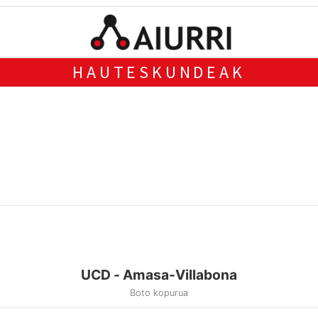
HAUTESKUNDEAK
UCD - Amasa-Villabona
Boto kopurua