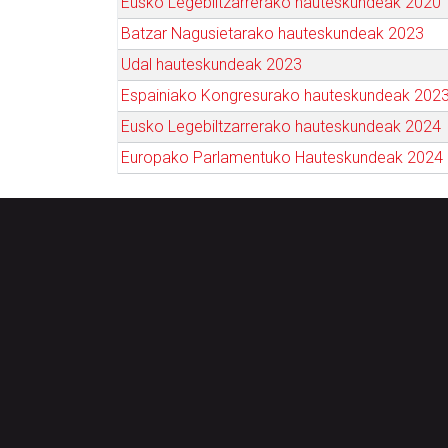
Eusko Legebiltzarrerako hauteskundeak 2020
Batzar Nagusietarako hauteskundeak 2023
Udal hauteskundeak 2023
Espainiako Kongresurako hauteskundeak 202
Eusko Legebiltzarrerako hauteskundeak 2024
Europako Parlamentuko Hauteskundeak 2024