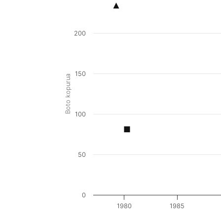
200
150
Boto kopurua
100
50
0
1980
1985