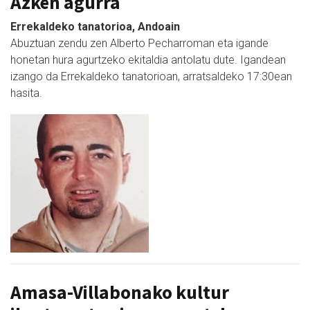
Azken agurra
Errekaldeko tanatorioa, Andoain
Abuztuan zendu zen Alberto Pecharroman eta igande
honetan hura agurtzeko ekitaldia antolatu dute. Igandean
izango da Errekaldeko tanatorioan, arratsaldeko 17:30ean
hasita.
Amasa-Villabonako kultur