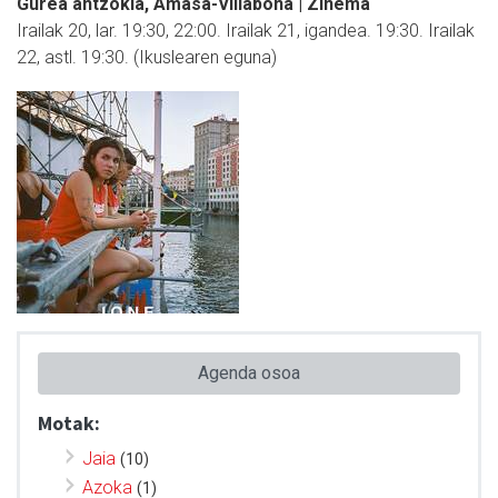
Gurea antzokia, Amasa-Villabona | Zinema
Irailak 20, lar. 19:30, 22:00. Irailak 21, igandea. 19:30. Irailak
22, astl. 19:30. (Ikuslearen eguna)
Agenda osoa
Motak:
Jaia
(10)
Azoka
(1)