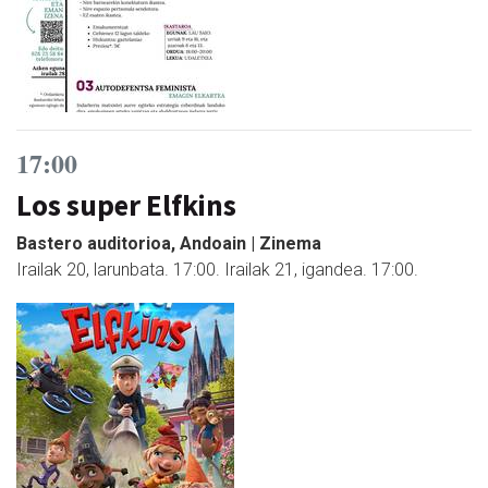
17:00
Los super Elfkins
Bastero auditorioa, Andoain | Zinema
Irailak 20, larunbata. 17:00. Irailak 21, igandea. 17:00.