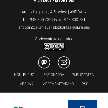
Aiurri.eus - Erroitz BM
Arantzibia plaza, 4-5 behea | ANDOAIN
Tel.: 943 300 732 | Faxa: 943 300 731
andoain@aiurri.eus | idazkaritza@aiurri.eus
Codesyntaxek garatua
HONI BURUZ
LEGE OHARRA
PUBLIZITATEA
ARAUAK
HARREMANETARAKO
RSS