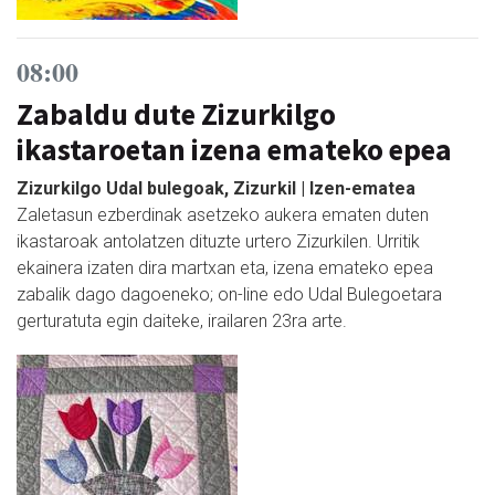
08:00
Zabaldu dute Zizurkilgo
ikastaroetan izena emateko epea
Zizurkilgo Udal bulegoak, Zizurkil | Izen-ematea
Zaletasun ezberdinak asetzeko aukera ematen duten
ikastaroak antolatzen dituzte urtero Zizurkilen. Urritik
ekainera izaten dira martxan eta, izena emateko epea
zabalik dago dagoeneko; on-line edo Udal Bulegoetara
gerturatuta egin daiteke, irailaren 23ra arte.