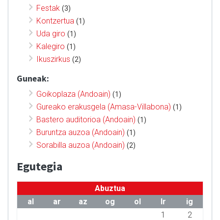
Festak
(3)
Kontzertua
(1)
Uda giro
(1)
Kalegiro
(1)
Ikuszirkus
(2)
Guneak:
Goikoplaza (Andoain)
(1)
Gureako erakusgela (Amasa-Villabona)
(1)
Bastero auditorioa (Andoain)
(1)
Buruntza auzoa (Andoain)
(1)
Sorabilla auzoa (Andoain)
(2)
Egutegia
Abuztua
al
ar
az
og
ol
lr
ig
1
2