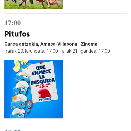
17:00
Pitufos
Gurea antzokia, Amasa-Villabona | Zinema
Irailak 20, larunbata. 17:00 Irailak 21, igandea. 17:00