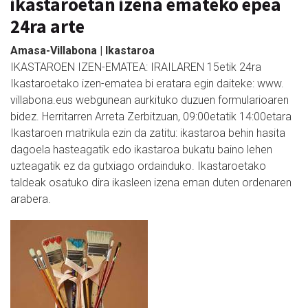
ikastaroetan izena emateko epea
24ra arte
Amasa-Villabona | Ikastaroa
IKASTAROEN IZEN-EMATEA: IRAILAREN 15etik 24ra
Ikastaroetako izen-ematea bi eratara egin daiteke: www.
villabona.eus webgunean aurkituko duzuen formularioaren
bidez. Herritarren Arreta Zerbitzuan, 09:00etatik 14:00etara
Ikastaroen matrikula ezin da zatitu: ikastaroa behin hasita
dagoela hasteagatik edo ikastaroa bukatu baino lehen
uzteagatik ez da gutxiago ordainduko. Ikastaroetako
taldeak osatuko dira ikasleen izena eman duten ordenaren
arabera.