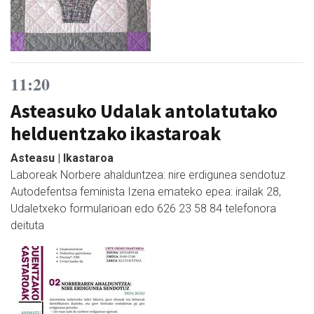
11:20
Asteasuko Udalak antolatutako
helduentzako ikastaroak
Asteasu | Ikastaroa
Laboreak Norbere ahalduntzea: nire erdigunea sendotuz
Autodefentsa feminista Izena emateko epea: irailak 28,
Udaletxeko formularioan edo 626 23 58 84 telefonora
deituta