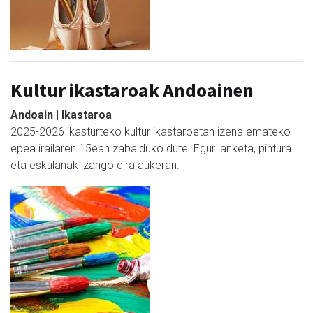
Kultur ikastaroak Andoainen
Andoain | Ikastaroa
2025-2026 ikasturteko kultur ikastaroetan izena emateko
epea irailaren 15ean zabalduko dute. Egur lanketa, pintura
eta eskulanak izango dira aukeran.