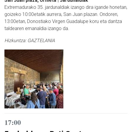
San Juan plaza, Urnieta | Jardunaldiak
Extremadurako 35. jardunaldiak izango dira igande honetan,
goizeko 10:00etatik aurrera, San Juan plazan. Ondoren,
13:00etan, Donostiako Virgen Guadalupe koru eta dantza
taldearen emanaldia izango da.
Hizkuntza:
GAZTELANIA
17:00