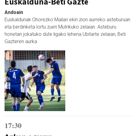
Euskalduna-Beti Gazte
Andoain
Euskaldunak Ohorezko Mailari ekin zion aurreko asteburuan
eta berdinketa lortu zuen Mutrikuko zelaian. Asteburu
honetan jokatuko dute ligako lehena Ubitarte zelaian, Beti
Gazteren aurka.
17:30