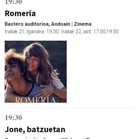
19:30
Romeria
Bastero auditorioa, Andoain | Zinema
Irailak 21, igandea. 19:30. Irailak 22, astl. 17:00,19:30.
19:30
Jone, batzuetan