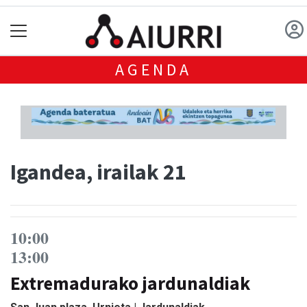
AGENDA
Igandea, irailak 21
10:00
13:00
Extremadurako jardunaldiak