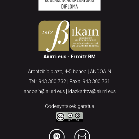
Aiurri.eus - Erroitz BM
Arantzibia plaza, 4-5 behea | ANDOAIN
Tel.: 943 300 732 | Faxa: 943 300 731
andoain@aiurri.eus | idazkaritza@aiurri.eus
Codesyntaxek garatua