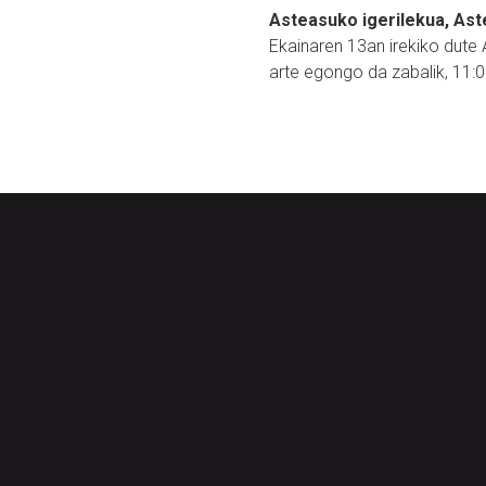
Asteasuko igerilekua, As
Ekainaren 13an irekiko dute A
arte egongo da zabalik, 11:0