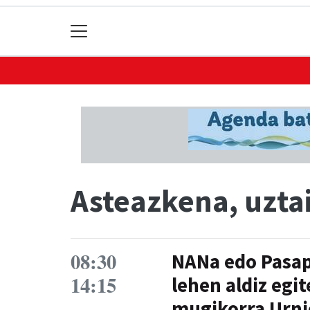
Asteazkena, uztai
08:30
NANa edo Pasap
14:15
lehen aldiz egi
mugikorra Urni