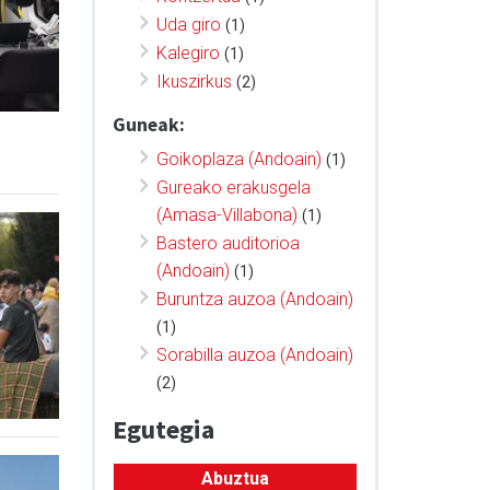
Uda giro
(1)
Kalegiro
(1)
Ikuszirkus
(2)
Guneak:
Goikoplaza (Andoain)
(1)
Gureako erakusgela
(Amasa-Villabona)
(1)
Bastero auditorioa
(Andoain)
(1)
Buruntza auzoa (Andoain)
(1)
Sorabilla auzoa (Andoain)
(2)
Egutegia
Abuztua