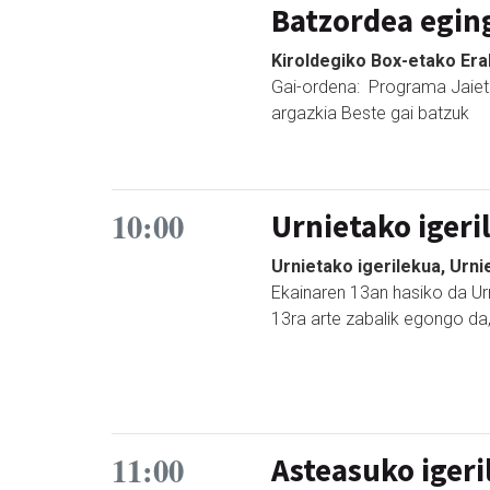
Batzordea egin
Kiroldegiko Box-etako Era
Gai-ordena: Programa Jaiet
argazkia Beste gai batzuk
10:00
Urnietako igeri
Urnietako igerilekua, Urni
Ekainaren 13an hasiko da Urn
13ra arte zabalik egongo da
11:00
Asteasuko igeri