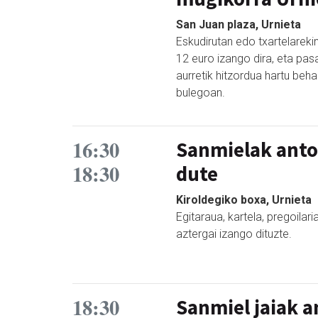
San Juan plaza, Urnieta
Eskudirutan edo txartelarek
12 euro izango dira, eta pas
aurretik hitzordua hartu beh
bulegoan.
16:30
Sanmielak antol
18:30
dute
Kiroldegiko boxa, Urnieta
Egitaraua, kartela, pregoilar
aztergai izango dituzte.
18:30
Sanmiel jaiak a