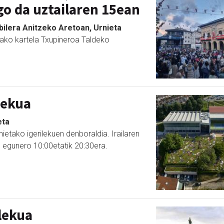
go da uztailaren 15ean
bilera Anitzeko Aretoan, Urnieta
ako kartela Txupineroa Taldeko
lekua
eta
ietako igerilekuen denboraldia. Irailaren
, egunero 10:00etatik 20:30era.
lekua