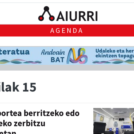
AGENDA
lak 15
ortea berritzeko edo
teko zerbitzu
etan