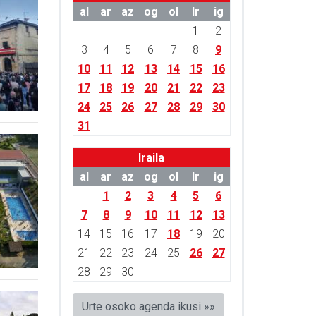
al
ar
az
og
ol
lr
ig
1
2
3
4
5
6
7
8
9
10
11
12
13
14
15
16
17
18
19
20
21
22
23
24
25
26
27
28
29
30
31
Iraila
al
ar
az
og
ol
lr
ig
1
2
3
4
5
6
7
8
9
10
11
12
13
14
15
16
17
18
19
20
21
22
23
24
25
26
27
28
29
30
Urte osoko agenda ikusi »»