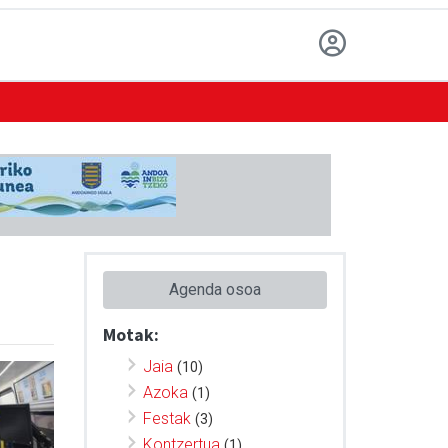
Agenda osoa
Motak:
Jaia
(10)
Azoka
(1)
Festak
(3)
Kontzertua
(1)