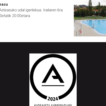
teasu
steasuko udal igerilekua. Irailaren 6ra
0etatik 20:00etara.