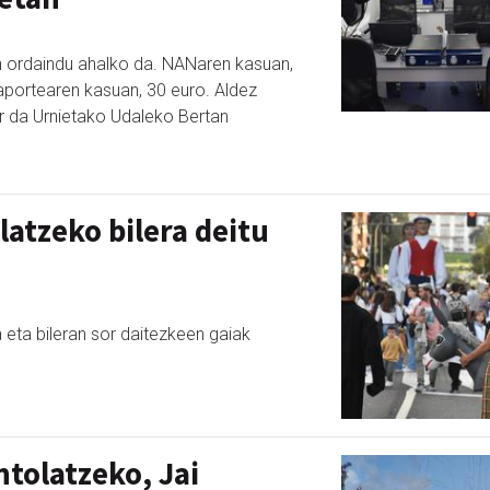
in ordaindu ahalko da. NANaren kasuan,
aportearen kasuan, 30 euro. Aldez
ar da Urnietako Udaleko Bertan
atzeko bilera deitu
ia eta bileran sor daitezkeen gaiak
ntolatzeko, Jai