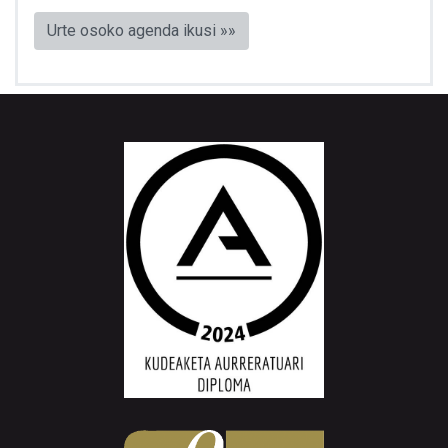
Urte osoko agenda ikusi »»