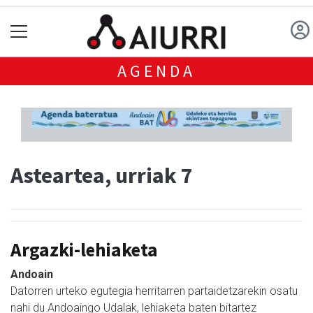
AGENDA
Asteartea, urriak 7
Argazki-lehiaketa
Andoain
Datorren urteko egutegia herritarren partaidetzarekin osatu
nahi du Andoaingo Udalak, lehiaketa baten bitartez