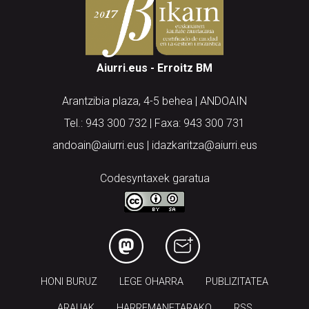
Aiurri.eus - Erroitz BM
Arantzibia plaza, 4-5 behea | ANDOAIN
Tel.: 943 300 732 | Faxa: 943 300 731
andoain@aiurri.eus | idazkaritza@aiurri.eus
Codesyntaxek garatua
HONI BURUZ
LEGE OHARRA
PUBLIZITATEA
ARAUAK
HARREMANETARAKO
RSS