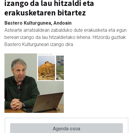
izango da lau hitzaldi eta
erakusketaren bitartez
Bastero Kulturgunea, Andoain
Astearte arratsaldean zabalduko dute erakusketa eta egun
berean izango da lau hitzaldietako lehena. Hitzordu guztiak
Bastero Kulturgunean izango dira.
Agenda osoa