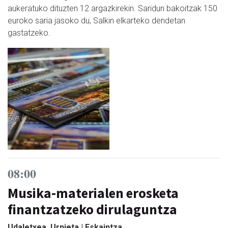
aukeratuko dituzten 12 argazkirekin. Saridun bakoitzak 150
euroko saria jasoko du, Salkin elkarteko dendetan
gastatzeko.
08:00
Musika-materialen erosketa
finantzatzeko dirulaguntza
Udaletxea, Urnieta | Eskaintza