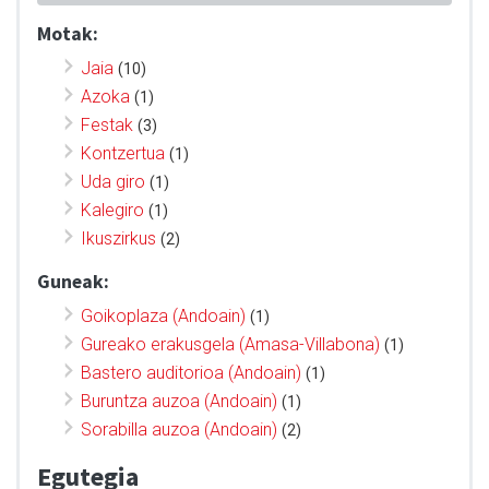
Motak:
Jaia
(10)
Azoka
(1)
Festak
(3)
Kontzertua
(1)
Uda giro
(1)
Kalegiro
(1)
Ikuszirkus
(2)
Guneak:
Goikoplaza (Andoain)
(1)
Gureako erakusgela (Amasa-Villabona)
(1)
Bastero auditorioa (Andoain)
(1)
Buruntza auzoa (Andoain)
(1)
Sorabilla auzoa (Andoain)
(2)
Egutegia