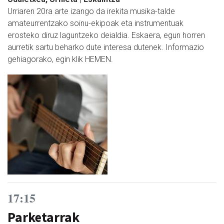
Urriaren 20ra arte izango da irekita musika-talde
amateurrentzako soinu-ekipoak eta instrumentuak
erosteko diruz laguntzeko deialdia. Eskaera, egun horren
aurretik sartu beharko dute interesa dutenek. Informazio
gehiagorako, egin klik HEMEN.
17:15
Parketarrak