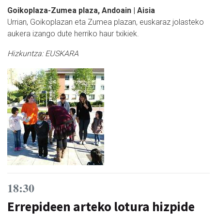
Goikoplaza-Zumea plaza, Andoain | Aisia
Urrian, Goikoplazan eta Zumea plazan, euskaraz jolasteko
aukera izango dute herriko haur txikiek.
Hizkuntza:
EUSKARA
18:30
Errepideen arteko lotura hizpide