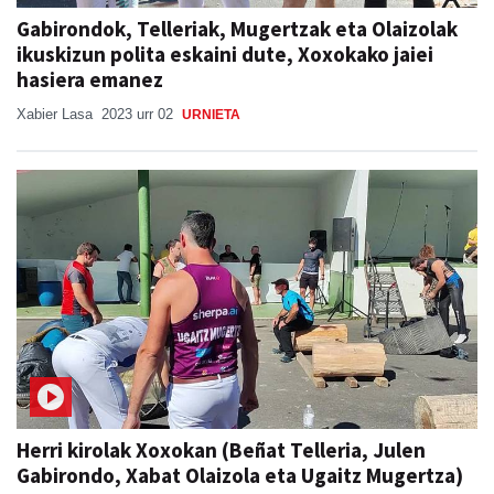
Gabirondok, Telleriak, Mugertzak eta Olaizolak
ikuskizun polita eskaini dute, Xoxokako jaiei
hasiera emanez
Xabier Lasa
2023 urr 02
URNIETA
Herri kirolak Xoxokan (Beñat Telleria, Julen
Gabirondo, Xabat Olaizola eta Ugaitz Mugertza)