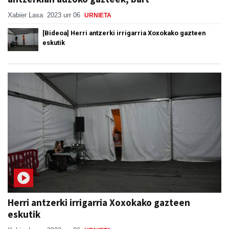
Xabier Lasa
2023 urr 06
URNIETA
[Bideoa] Herri antzerki irrigarria Xoxokako gazteen
eskutik
Herri antzerki irrigarria Xoxokako gazteen
eskutik