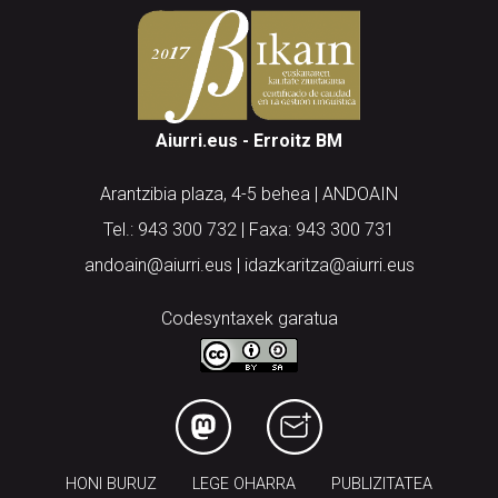
Aiurri.eus - Erroitz BM
Arantzibia plaza, 4-5 behea | ANDOAIN
Tel.: 943 300 732 | Faxa: 943 300 731
andoain@aiurri.eus | idazkaritza@aiurri.eus
Codesyntaxek garatua
HONI BURUZ
LEGE OHARRA
PUBLIZITATEA