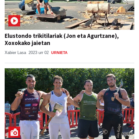
Elustondo trikitilariak (Jon eta Agurtzane),
Xoxokako jaietan
Xabier Lasa
2023 urr 02
URNIETA