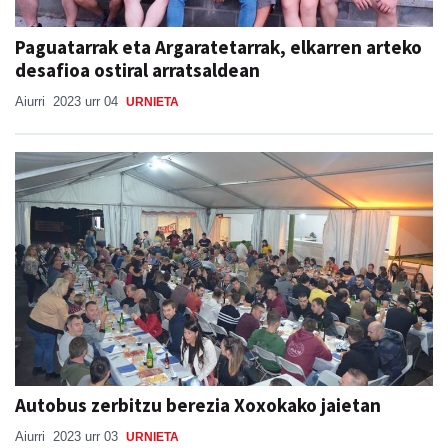
Paguatarrak eta Argaratetarrak, elkarren arteko
desafioa ostiral arratsaldean
Aiurri
2023 urr 04
URNIETA
Autobus zerbitzu berezia Xoxokako jaietan
Aiurri
2023 urr 03
URNIETA