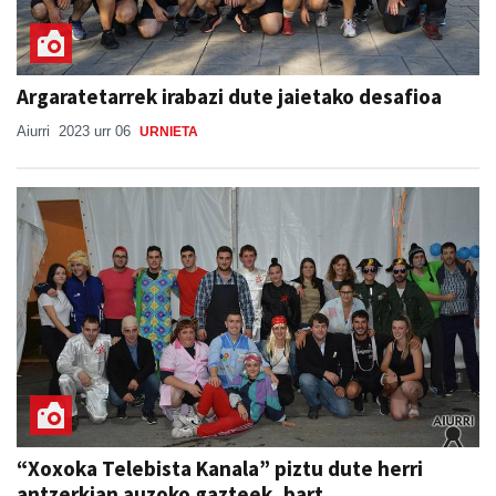
Argaratetarrek irabazi dute jaietako desafioa
Aiurri
2023 urr 06
URNIETA
“Xoxoka Telebista Kanala” piztu dute herri
antzerkian auzoko gazteek, bart