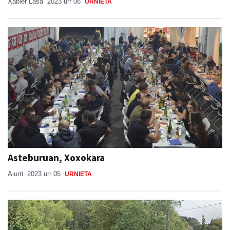
Xabier Lasa
2023 urr 06
URNIETA
Asteburuan, Xoxokara
Aiurri
2023 urr 05
URNIETA