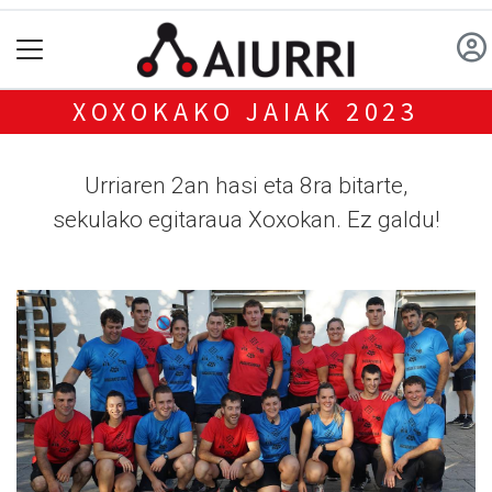
XOXOKAKO JAIAK 2023
Urriaren 2an hasi eta 8ra bitarte,
sekulako egitaraua Xoxokan. Ez galdu!