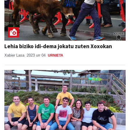
Lehia biziko idi-dema jokatu zuten Xoxokan
Xabier Lasa
2023 urr 04
URNIETA