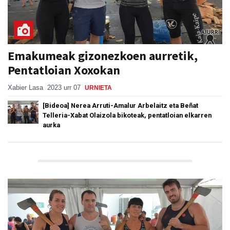
Emakumeak gizonezkoen aurretik,
Pentatloian Xoxokan
Xabier Lasa
2023 urr 07
URNIETA
[Bideoa] Nerea Arruti-Amalur Arbelaitz eta Beñat
Telleria-Xabat Olaizola bikoteak, pentatloian elkarren
aurka