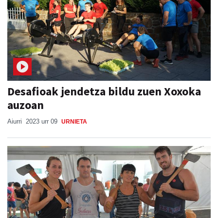
Desafioak jendetza bildu zuen Xoxoka
auzoan
Aiurri
2023 urr 09
URNIETA