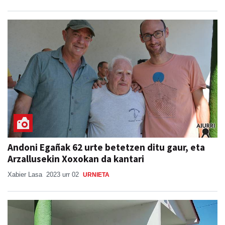
Andoni Egañak 62 urte betetzen ditu gaur, eta
Arzallusekin Xoxokan da kantari
Xabier Lasa
2023 urr 02
URNIETA