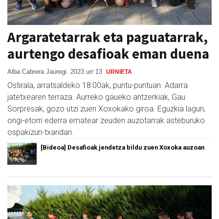
Argaratetarrak eta paguatarrak,
aurtengo desafioak eman duena
Alba Cabrera Jauregi
2023 urr 13
URNIETA
Ostirala, arratsaldeko 18:00ak, puntu-puntuan. Adarra
jatetxearen terraza. Aurreko gaueko antzerkiak, Gau
Sorpresak, gozo utzi zuen Xoxokako giroa. Eguzkia lagun,
ongi-etorri ederra ematear zeuden auzotarrak asteburuko
ospakizun-txandari.
[Bideoa] Desafioak jendetza bildu zuen Xoxoka auzoan