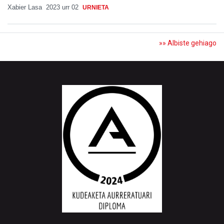
Xabier Lasa
2023 urr 02
URNIETA
»» Albiste gehiago