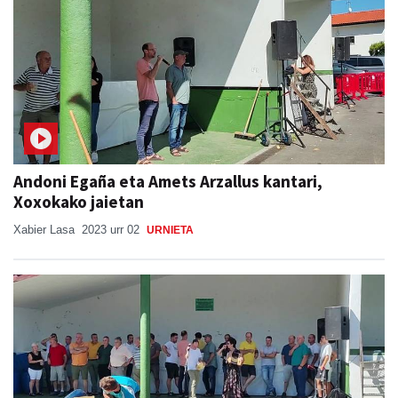
Andoni Egaña eta Amets Arzallus kantari,
Xoxokako jaietan
Xabier Lasa
2023 urr 02
URNIETA