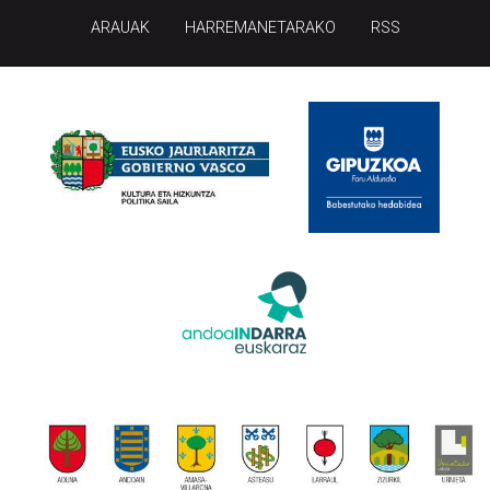
ARAUAK
HARREMANETARAKO
RSS