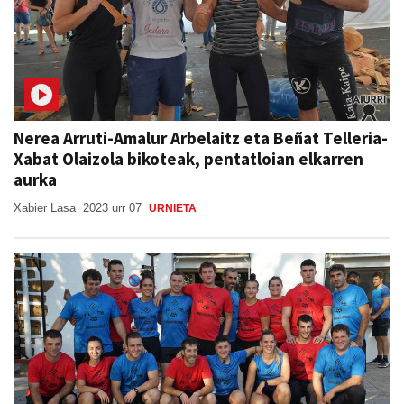
Nerea Arruti-Amalur Arbelaitz eta Beñat Telleria-
Xabat Olaizola bikoteak, pentatloian elkarren
aurka
Xabier Lasa
2023 urr 07
URNIETA