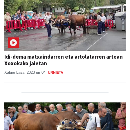
Idi-dema matxaindarren eta artolatarren artean
Xoxokako jaietan
Xabier Lasa
2023 urr 04
URNIETA