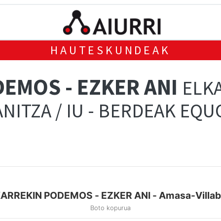
HAUTESKUNDEAK
EMOS - EZKER ANI
ELK
NITZA / IU - BERDEAK EQUO
ARREKIN PODEMOS - EZKER ANI - Amasa-Villa
Boto kopurua