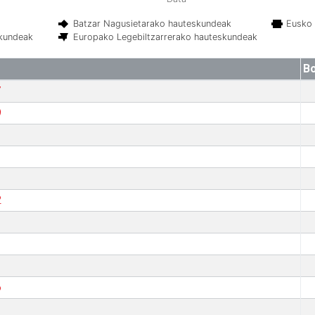
Batzar Nagusietarako hauteskundeak
Eusko 
skundeak
Europako Legebiltzarrerako hauteskundeak
B
7
9
2
6