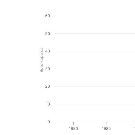
60
50
Boto kopurua
40
30
20
10
0
1980
1985