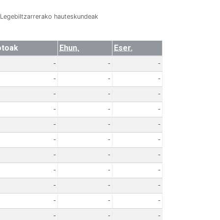
Legebiltzarrerako hauteskundeak
otoak
Ehun.
Eser.
-
-
-
-
-
-
-
-
-
-
-
-
-
-
-
-
-
-
-
-
-
-
-
-
-
-
-
-
-
-
-
-
-