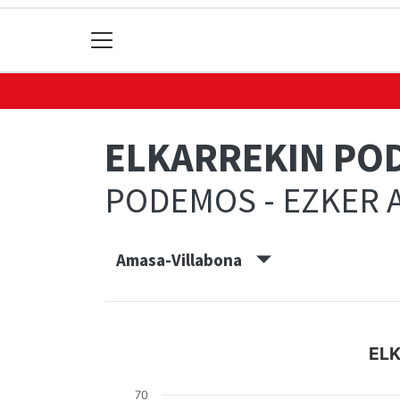
ELKARREKIN POD
PODEMOS - EZKER A
Amasa-Villabona
ELK
70