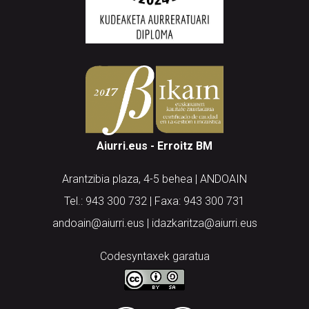
Aiurri.eus - Erroitz BM
Arantzibia plaza, 4-5 behea | ANDOAIN
Tel.: 943 300 732 | Faxa: 943 300 731
andoain@aiurri.eus | idazkaritza@aiurri.eus
Codesyntaxek garatua