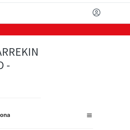
ARREKIN
 -
bona