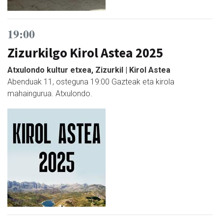
19:00
Zizurkilgo Kirol Astea 2025
Atxulondo kultur etxea, Zizurkil | Kirol Astea
Abenduak 11, osteguna 19:00 Gazteak eta kirola
mahaingurua. Atxulondo.