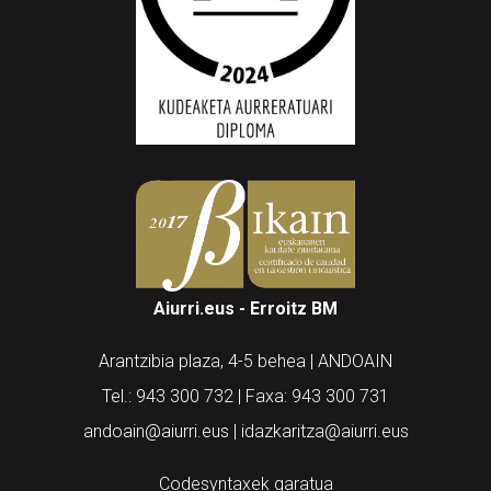
Aiurri.eus - Erroitz BM
Arantzibia plaza, 4-5 behea | ANDOAIN
Tel.: 943 300 732 | Faxa: 943 300 731
andoain@aiurri.eus | idazkaritza@aiurri.eus
Codesyntaxek garatua