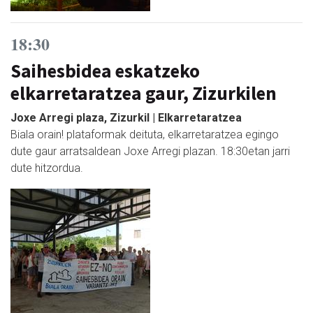
18:30
Saihesbidea eskatzeko
elkarretaratzea gaur, Zizurkilen
Joxe Arregi plaza, Zizurkil | Elkarretaratzea
Biala orain! plataformak deituta, elkarretaratzea egingo
dute gaur arratsaldean Joxe Arregi plazan. 18:30etan jarri
dute hitzordua.