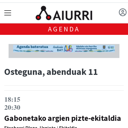
AGENDA
Osteguna, abenduak 11
18:15
20:30
Gabonetako argien pizte-ekitaldia