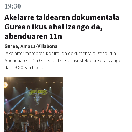
19:30
Akelarre taldearen dokumentala
Gurean ikus ahal izango da,
abenduaren 11n
Gurea, Amasa-Villabona
"Akelarre: marearen kontra" da dokumentala izenburua.
Abenduaren 11n Gurea antzokian ikusteko aukera izango
da, 19:30ean hasita.