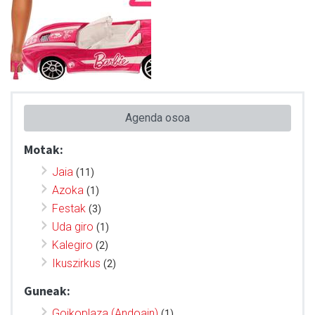
Agenda osoa
Motak:
Jaia
(11)
Azoka
(1)
Festak
(3)
Uda giro
(1)
Kalegiro
(2)
Ikuszirkus
(2)
Guneak:
Goikoplaza (Andoain)
(1)