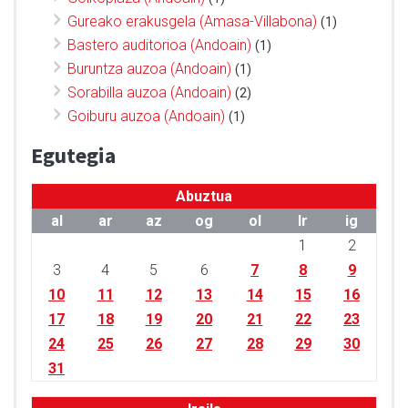
Gureako erakusgela (Amasa-Villabona)
(1)
Bastero auditorioa (Andoain)
(1)
Buruntza auzoa (Andoain)
(1)
Sorabilla auzoa (Andoain)
(2)
Goiburu auzoa (Andoain)
(1)
Egutegia
Abuztua
al
ar
az
og
ol
lr
ig
1
2
3
4
5
6
7
8
9
10
11
12
13
14
15
16
17
18
19
20
21
22
23
24
25
26
27
28
29
30
31