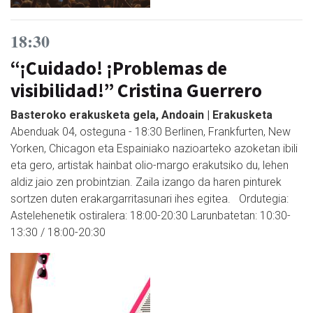
18:30
“¡Cuidado! ¡Problemas de
visibilidad!” Cristina Guerrero
Basteroko erakusketa gela, Andoain | Erakusketa
Abenduak 04, osteguna - 18:30 Berlinen, Frankfurten, New
Yorken, Chicagon eta Espainiako nazioarteko azoketan ibili
eta gero, artistak hainbat olio-margo erakutsiko du, lehen
aldiz jaio zen probintzian. Zaila izango da haren pinturek
sortzen duten erakargarritasunari ihes egitea. Ordutegia:
Astelehenetik ostiralera: 18:00-20:30 Larunbatetan: 10:30-
13:30 / 18:00-20:30