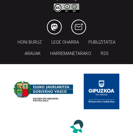
HONI BURUZ
LEGE OHARRA
PUBLIZITATEA
ARAUAK
HARREMANETARAKO
RSS