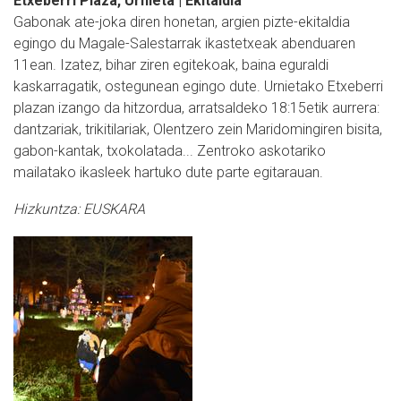
Etxeberri Plaza, Urnieta | Ekitaldia
Gabonak ate-joka diren honetan, argien pizte-ekitaldia
egingo du Magale-Salestarrak ikastetxeak abenduaren
11ean. Izatez, bihar ziren egitekoak, baina eguraldi
kaskarragatik, ostegunean egingo dute. Urnietako Etxeberri
plazan izango da hitzordua, arratsaldeko 18:15etik aurrera:
dantzariak, trikitilariak, Olentzero zein Maridomingiren bisita,
gabon-kantak, txokolatada... Zentroko askotariko
mailatako ikasleek hartuko dute parte egitarauan.
Hizkuntza:
EUSKARA