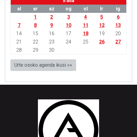
Iraila
al
ar
az
og
ol
lr
ig
1
2
3
4
5
6
7
8
9
10
11
12
13
14
15
16
17
18
19
20
21
22
23
24
25
26
27
28
29
30
Urte osoko agenda ikusi »»