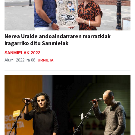
Nerea Uralde andoaindarraren marrazkiak
iragarriko ditu Sanmielak
SANMIELAK 2022
Aiurri
2022 ira 08
URNIETA