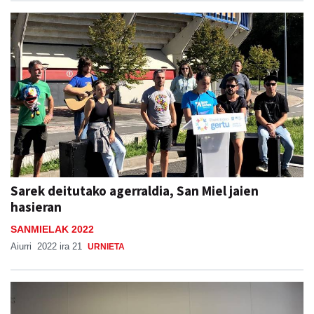
Sarek deitutako agerraldia, San Miel jaien
hasieran
SANMIELAK 2022
Aiurri
2022 ira 21
URNIETA