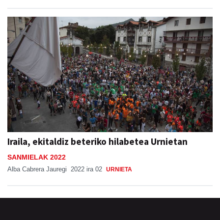
Iraila, ekitaldiz beteriko hilabetea Urnietan
SANMIELAK 2022
Alba Cabrera Jauregi
2022 ira 02
URNIETA