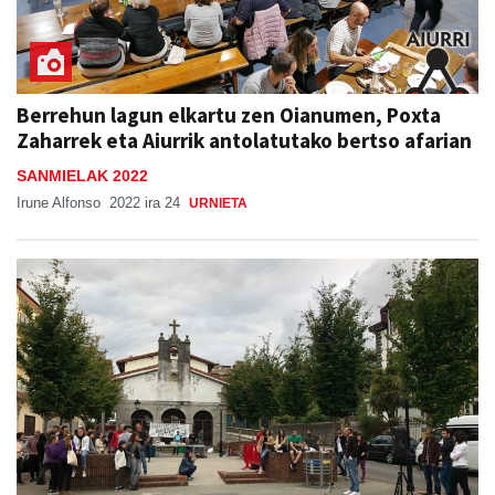
Berrehun lagun elkartu zen Oianumen, Poxta
Zaharrek eta Aiurrik antolatutako bertso afarian
SANMIELAK 2022
Irune Alfonso
2022 ira 24
URNIETA