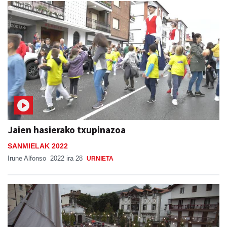
Jaien hasierako txupinazoa
SANMIELAK 2022
Irune Alfonso
2022 ira 28
URNIETA