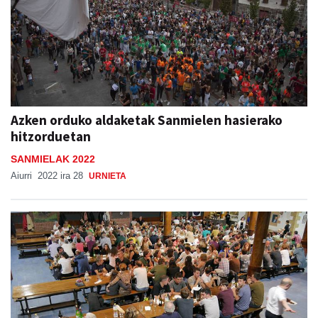
Azken orduko aldaketak Sanmielen hasierako
hitzorduetan
SANMIELAK 2022
Aiurri
2022 ira 28
URNIETA