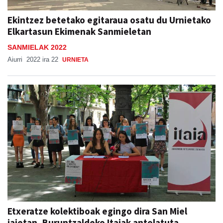
Ekintzez betetako egitaraua osatu du Urnietako
Elkartasun Ekimenak Sanmieletan
SANMIELAK 2022
Aiurri
2022 ira 22
URNIETA
Etxeratze kolektiboak egingo dira San Miel
jaietan, Buruntzaldeko Itaiak antolatuta