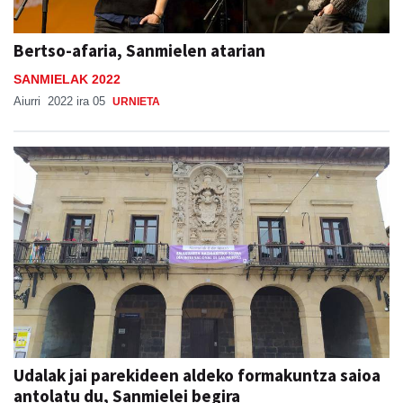
Bertso-afaria, Sanmielen atarian
SANMIELAK 2022
Aiurri
2022 ira 05
URNIETA
Udalak jai parekideen aldeko formakuntza saioa
antolatu du, Sanmielei begira