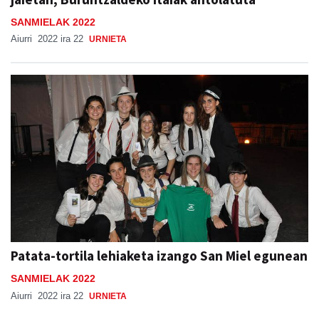
SANMIELAK 2022
Aiurri
2022 ira 22
URNIETA
Patata-tortila lehiaketa izango San Miel egunean
SANMIELAK 2022
Aiurri
2022 ira 22
URNIETA