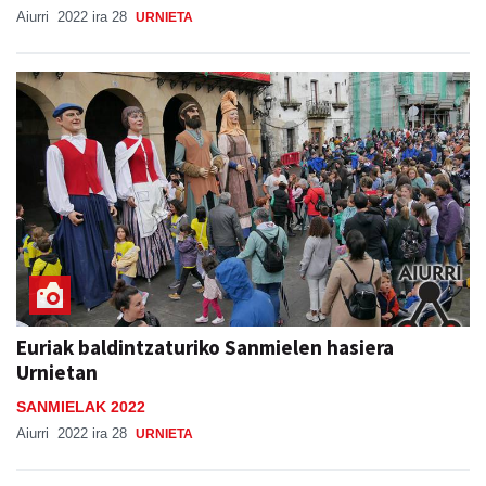
Aiurri
2022 ira 28
URNIETA
Euriak baldintzaturiko Sanmielen hasiera
Urnietan
SANMIELAK 2022
Aiurri
2022 ira 28
URNIETA