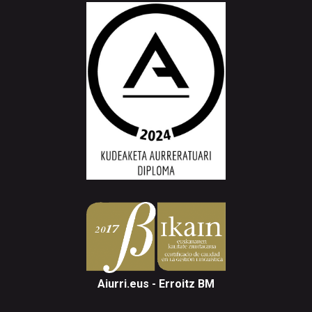
Aiurri.eus - Erroitz BM