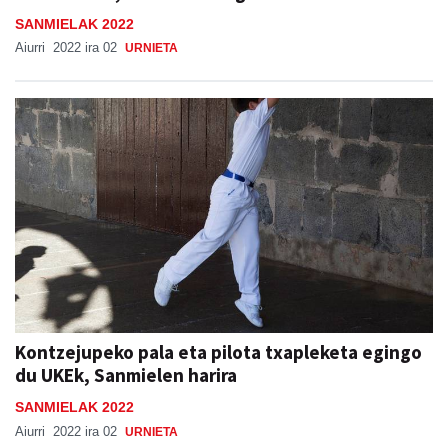
SANMIELAK 2022
Aiurri
2022 ira 02
URNIETA
Kontzejupeko pala eta pilota txapleketa egingo
du UKEk, Sanmielen harira
SANMIELAK 2022
Aiurri
2022 ira 02
URNIETA