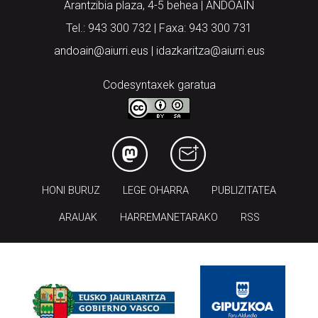
Arantzibia plaza, 4-5 behea | ANDOAIN
Tel.: 943 300 732 | Faxa: 943 300 731
andoain@aiurri.eus | idazkaritza@aiurri.eus
Codesyntaxek garatua
HONI BURUZ
LEGE OHARRA
PUBLIZITATEA
ARAUAK
HARREMANETARAKO
RSS