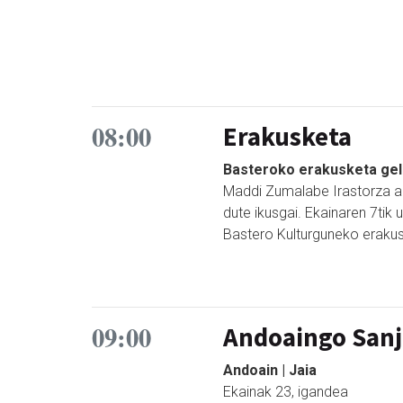
08:00
Erakusketa
Basteroko erakusketa gel
Maddi Zumalabe Irastorza art
dute ikusgai. Ekainaren 7tik 
Bastero Kulturguneko eraku
09:00
Andoaingo Sanj
Andoain | Jaia
Ekainak 23, igandea