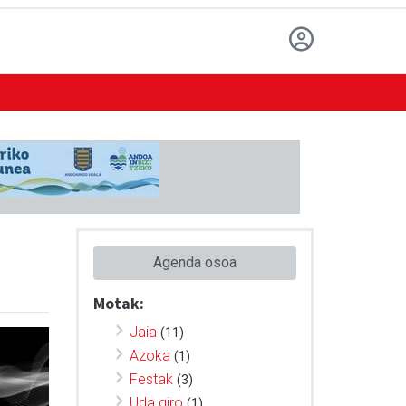
Agenda osoa
Motak:
Jaia
(11)
Azoka
(1)
Festak
(3)
Uda giro
(1)