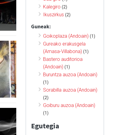
Kalegiro
(2)
Ikuszirkus
(2)
Guneak:
Goikoplaza (Andoain)
(1)
Gureako erakusgela
(Amasa-Villabona)
(1)
Bastero auditorioa
(Andoain)
(1)
Buruntza auzoa (Andoain)
(1)
Sorabilla auzoa (Andoain)
(2)
Goiburu auzoa (Andoain)
(1)
Egutegia