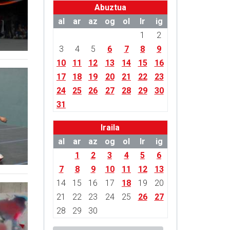
Abuztua
al
ar
az
og
ol
lr
ig
1
2
3
4
5
6
7
8
9
10
11
12
13
14
15
16
17
18
19
20
21
22
23
24
25
26
27
28
29
30
31
Iraila
al
ar
az
og
ol
lr
ig
1
2
3
4
5
6
7
8
9
10
11
12
13
14
15
16
17
18
19
20
21
22
23
24
25
26
27
28
29
30