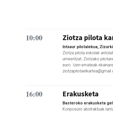
10:00
Ziotza pilota k
Intxaur pilotalekua, Zizurki
Ziotza pilota eskolak antolat
umeentzat. Ziotzako pilotari
euro. Izen-emateak ekainar
ziotzapilotaelkartea@gmail.
16:00
Erakusketa
Basteroko erakusketa gel
Konposizio abstraktuak lantz