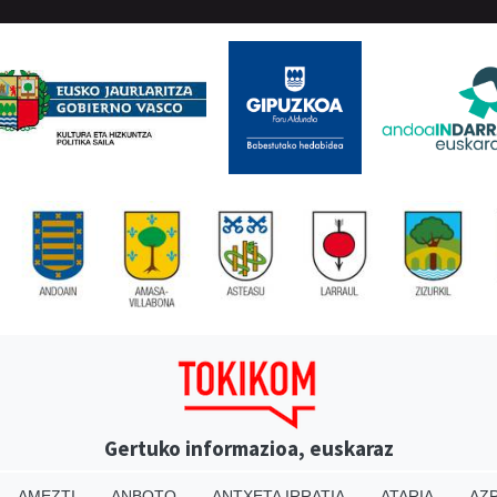
Gertuko informazioa, euskaraz
AMEZTI
ANBOTO
ANTXETA IRRATIA
ATARIA
AZP