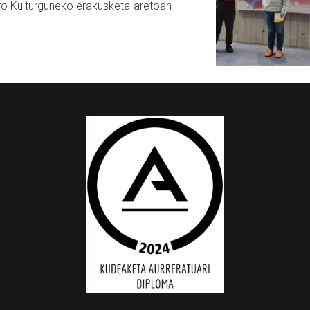
ero Kulturguneko erakusketa-aretoan