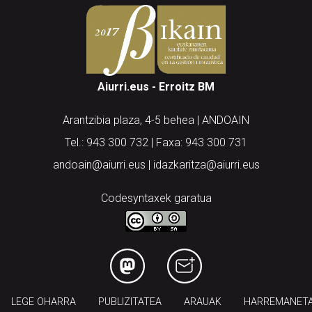
Aiurri.eus - Erroitz BM
Arantzibia plaza, 4-5 behea | ANDOAIN
Tel.: 943 300 732 | Faxa: 943 300 731
andoain@aiurri.eus | idazkaritza@aiurri.eus
Codesyntaxek garatua
LEGE OHARRA
PUBLIZITATEA
ARAUAK
HARREMANET