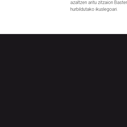
azaltzen aritu zitzaion Bast
hurbildutako ikuslegoari.