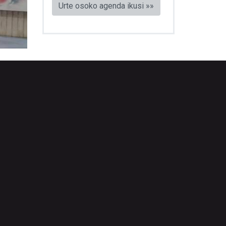
Urte osoko agenda ikusi »»