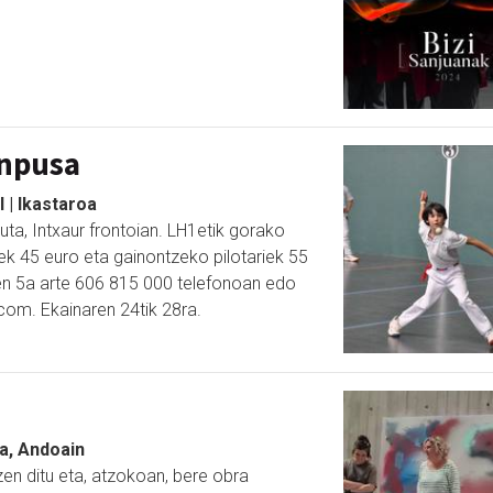
anpusa
l | Ikastaroa
uta, Intxaur frontoian. LH1etik gorako
ek 45 euro eta gainontzeko pilotariek 55
en 5a arte 606 815 000 telefonoan edo
com. Ekainaren 24tik 28ra.
a, Andoain
en ditu eta, atzokoan, bere obra