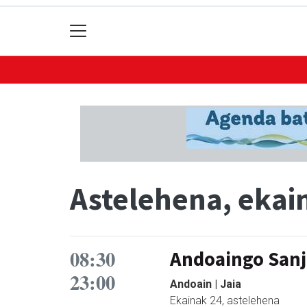
Astelehena, ekai
08:30
Andoaingo Sanj
23:00
Andoain | Jaia
Ekainak 24, astelehena