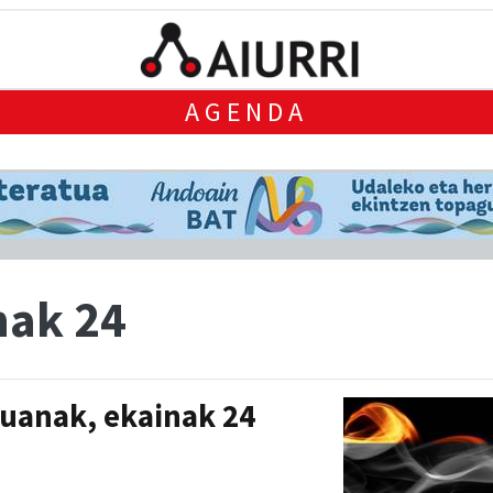
AGENDA
nak 24
uanak, ekainak 24