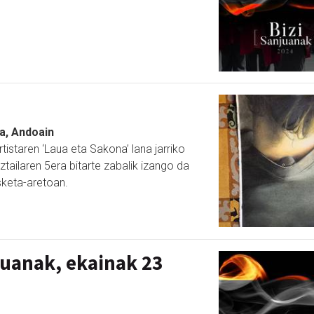
a, Andoain
istaren ‘Laua eta Sakona’ lana jarriko
uztailaren 5era bitarte zabalik izango da
sketa-aretoan.
uanak, ekainak 23