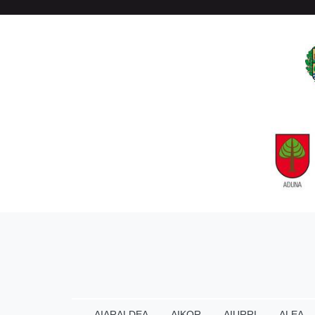
AIARALDEA
AIKOR
AIURRI
ALEA