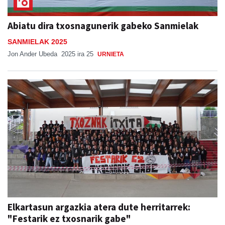
Abiatu dira txosnagunerik gabeko Sanmielak
SANMIELAK 2025
Jon Ander Ubeda
2025 ira 25
URNIETA
Elkartasun argazkia atera dute herritarrek:
"Festarik ez txosnarik gabe"