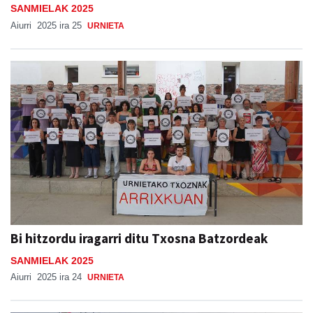
SANMIELAK 2025
Aiurri
2025 ira 25
URNIETA
Bi hitzordu iragarri ditu Txosna Batzordeak
SANMIELAK 2025
Aiurri
2025 ira 24
URNIETA