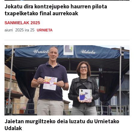
Jokatu dira kontzejupeko haurren pilota
txapelketako final aurrekoak
SANMIELAK 2025
aiurri
2025 ira 25
URNIETA
Jaietan murgiltzeko deia luzatu du Urnietako
Udalak