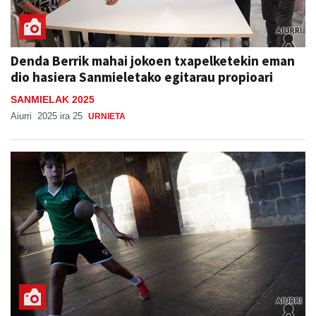
Denda Berrik mahai jokoen txapelketekin eman
dio hasiera Sanmieletako egitarau propioari
SANMIELAK 2025
Aiurri
2025 ira 25
URNIETA