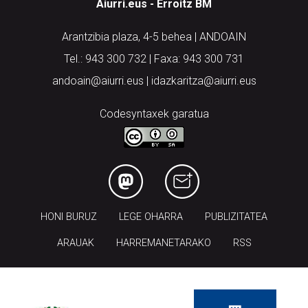
Aiurri.eus - Erroitz BM
Arantzibia plaza, 4-5 behea | ANDOAIN
Tel.: 943 300 732 | Faxa: 943 300 731
andoain@aiurri.eus | idazkaritza@aiurri.eus
Codesyntaxek garatua
HONI BURUZ
LEGE OHARRA
PUBLIZITATEA
ARAUAK
HARREMANETARAKO
RSS