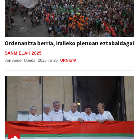
Ordenantza berria, iraileko plenoan eztabaidagai
SANMIELAK 2025
Jon Ander Ubeda
2025 ira 26
URNIETA