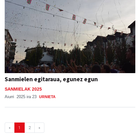
Sanmielen egitaraua, egunez egun
SANMIELAK 2025
Aiurri
2025 ira 23
URNIETA
«
1
2
»