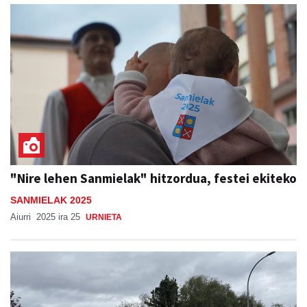
"Nire lehen Sanmielak" hitzordua, festei ekiteko
SANMIELAK 2025
Aiurri
2025 ira 25
URNIETA