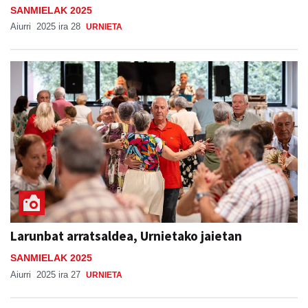
SANMIELAK 2025
Aiurri
2025 ira 28
URNIETA
Larunbat arratsaldea, Urnietako jaietan
SANMIELAK 2025
Aiurri
2025 ira 27
URNIETA