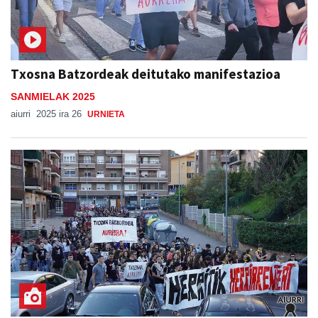
Txosna Batzordeak deitutako manifestazioa
SANMIELAK 2025
aiurri
2025 ira 26
URNIETA