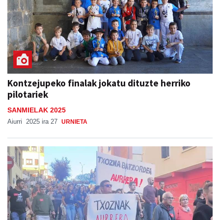
Kontzejupeko finalak jokatu dituzte herriko
pilotariek
SANMIELAK 2025
Aiurri
2025 ira 27
URNIETA