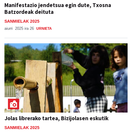
Manifestazio jendetsua egin dute, Txosna
Batzordeak deituta
SANMIELAK 2025
aiurri
2025 ira 26
URNIETA
Jolas librerako tartea, Bizijolasen eskutik
SANMIELAK 2025