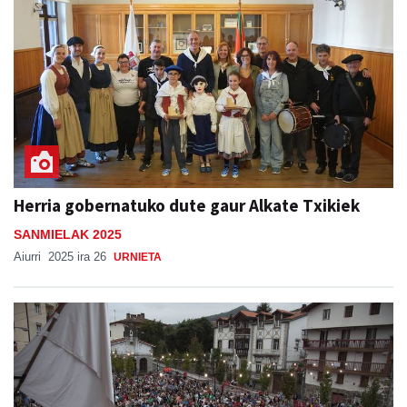
Herria gobernatuko dute gaur Alkate Txikiek
SANMIELAK 2025
Aiurri
2025 ira 26
URNIETA