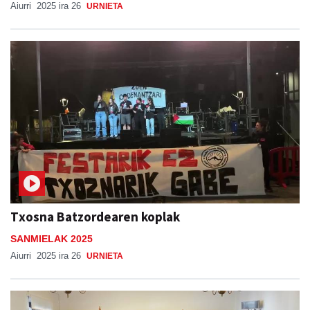
Aiurri
2025 ira 26
URNIETA
Txosna Batzordearen koplak
SANMIELAK 2025
Aiurri
2025 ira 26
URNIETA