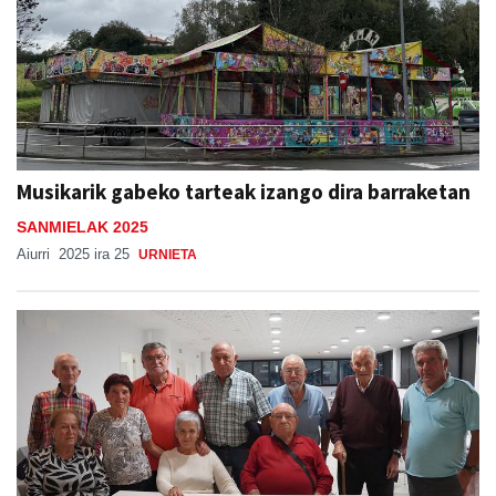
Musikarik gabeko tarteak izango dira barraketan
SANMIELAK 2025
Aiurri
2025 ira 25
URNIETA