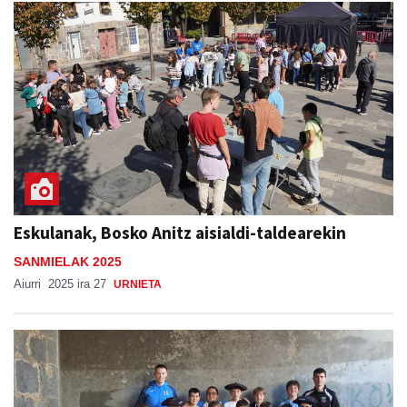
Eskulanak, Bosko Anitz aisialdi-taldearekin
SANMIELAK 2025
Aiurri
2025 ira 27
URNIETA