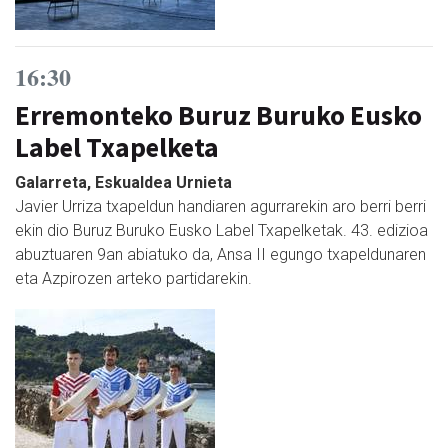
16:30
Erremonteko Buruz Buruko Eusko
Label Txapelketa
Galarreta, Eskualdea Urnieta
Javier Urriza txapeldun handiaren agurrarekin aro berri berri
ekin dio Buruz Buruko Eusko Label Txapelketak. 43. edizioa
abuztuaren 9an abiatuko da, Ansa II egungo txapeldunaren
eta Azpirozen arteko partidarekin.