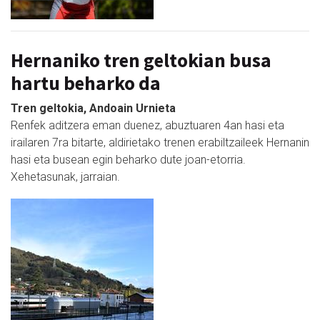
Hernaniko tren geltokian busa
hartu beharko da
Tren geltokia, Andoain Urnieta
Renfek aditzera eman duenez, abuztuaren 4an hasi eta
irailaren 7ra bitarte, aldirietako trenen erabiltzaileek Hernanin
hasi eta busean egin beharko dute joan-etorria.
Xehetasunak, jarraian.