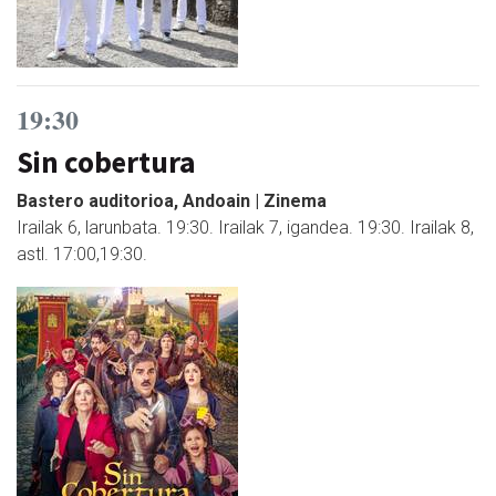
19:30
Sin cobertura
Bastero auditorioa, Andoain | Zinema
Irailak 6, larunbata. 19:30. Irailak 7, igandea. 19:30. Irailak 8,
astl. 17:00,19:30.