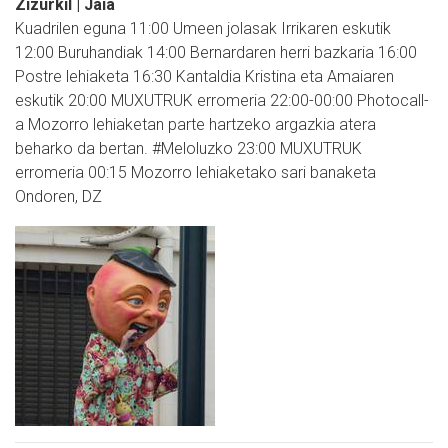
Zizurkil | Jaia
Kuadrilen eguna 11:00 Umeen jolasak Irrikaren eskutik
12:00 Buruhandiak 14:00 Bernardaren herri bazkaria 16:00
Postre lehiaketa 16:30 Kantaldia Kristina eta Amaiaren
eskutik 20:00 MUXUTRUK erromeria 22:00-00:00 Photocall-
a Mozorro lehiaketan parte hartzeko argazkia atera
beharko da bertan. #Meloluzko 23:00 MUXUTRUK
erromeria 00:15 Mozorro lehiaketako sari banaketa
Ondoren, DZ