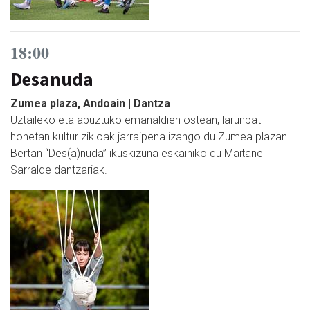
18:00
Desanuda
Zumea plaza, Andoain | Dantza
Uztaileko eta abuztuko emanaldien ostean, larunbat
honetan kultur zikloak jarraipena izango du Zumea plazan.
Bertan “Des(a)nuda” ikuskizuna eskainiko du Maitane
Sarralde dantzariak.