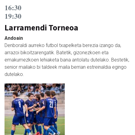
16:30
19:30
Larramendi Torneoa
Andoain
Denboraldi aurreko futbol txapelketa berezia izango da,
arrazoi bikoitzarengatik. Batetik, gizonezkoen eta
emakumezkoen lehiaketa bana antolatu dutelako. Bestetik,
senior mailako bi taldeek maila berrian estreinaldia egingo
dutelako.