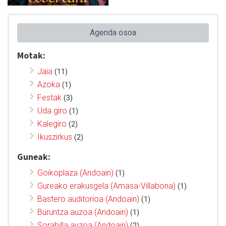
Agenda osoa
Motak:
Jaia
(11)
Azoka
(1)
Festak
(3)
Uda giro
(1)
Kalegiro
(2)
Ikuszirkus
(2)
Guneak:
Goikoplaza (Andoain)
(1)
Gureako erakusgela (Amasa-Villabona)
(1)
Bastero auditorioa (Andoain)
(1)
Buruntza auzoa (Andoain)
(1)
Sorabilla auzoa (Andoain)
(2)