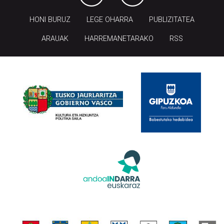
HONI BURUZ
LEGE OHARRA
PUBLIZITATEA
ARAUAK
HARREMANETARAKO
RSS