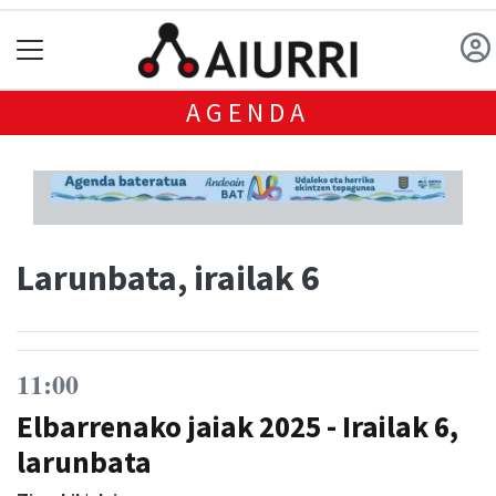
AGENDA
Larunbata, irailak 6
11:00
Elbarrenako jaiak 2025 - Irailak 6,
larunbata