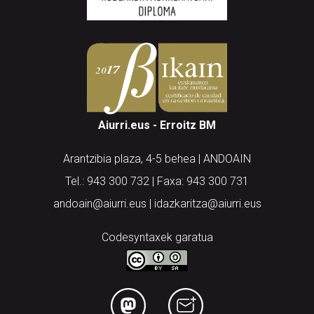
Aiurri.eus - Erroitz BM
Arantzibia plaza, 4-5 behea | ANDOAIN
Tel.: 943 300 732 | Faxa: 943 300 731
andoain@aiurri.eus | idazkaritza@aiurri.eus
Codesyntaxek garatua