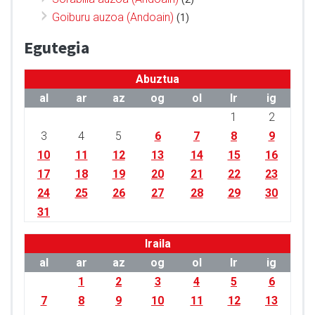
Goiburu auzoa (Andoain)
(1)
Egutegia
Abuztua
al
ar
az
og
ol
lr
ig
1
2
3
4
5
6
7
8
9
10
11
12
13
14
15
16
17
18
19
20
21
22
23
24
25
26
27
28
29
30
31
Iraila
al
ar
az
og
ol
lr
ig
1
2
3
4
5
6
7
8
9
10
11
12
13