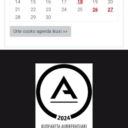
14
15
16
17
18
19
20
21
22
23
24
25
26
27
28
29
30
Urte osoko agenda ikusi »»