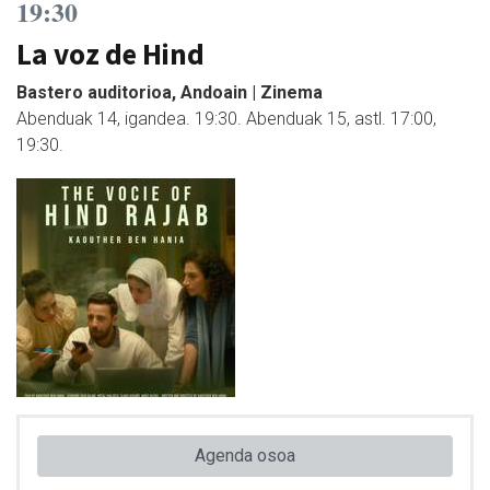
19:30
La voz de Hind
Bastero auditorioa, Andoain | Zinema
Abenduak 14, igandea. 19:30. Abenduak 15, astl. 17:00,
19:30.
Agenda osoa