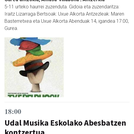
5-11 urteko haurrei zuzenduta. Gidoia eta zuzendaritza:
Iraitz Lizarraga Bertsoak: Uxue Alkorta Antzezleak: Maren
Basterretxea eta Uxue Alkorta Abenduak 14, igandea 17:00,
Gurea.
18:00
Udal Musika Eskolako Abesbatzen
kontzertua