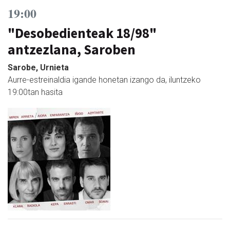
19:00
"Desobedienteak 18/98"
antzezlana, Saroben
Sarobe, Urnieta
Aurre-estreinaldia igande honetan izango da, iluntzeko
19:00tan hasita