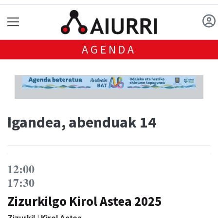
AGENDA
Igandea, abenduak 14
12:00
17:30
Zizurkilgo Kirol Astea 2025