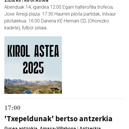
Zizurkil | Kirol Astea
Abenduak 14, igandea 12:00 Egarri halterofilia trofeoa,
Joxe Arregi plaza. 17:30 Haurren pilota partidak, Intxaur
pilotalekua. 16:00 Danena KE-Hernani CD, (Ohorezko
kadete), futbol zelaia.
17:00
'Txepeldunak' bertso antzerkia
Gurea antzokia, Amasa-Villabona | Antzerkia