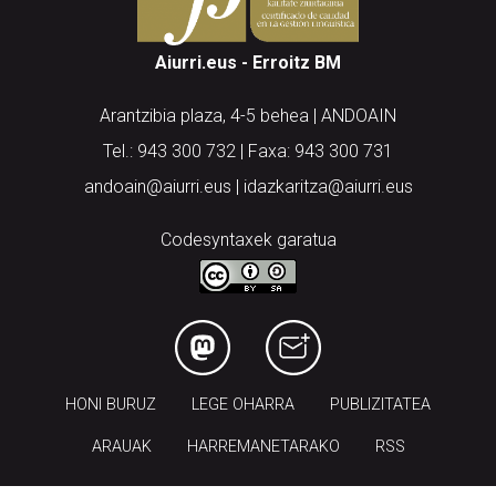
Aiurri.eus - Erroitz BM
Arantzibia plaza, 4-5 behea | ANDOAIN
Tel.: 943 300 732 | Faxa: 943 300 731
andoain@aiurri.eus | idazkaritza@aiurri.eus
Codesyntaxek garatua
HONI BURUZ
LEGE OHARRA
PUBLIZITATEA
ARAUAK
HARREMANETARAKO
RSS