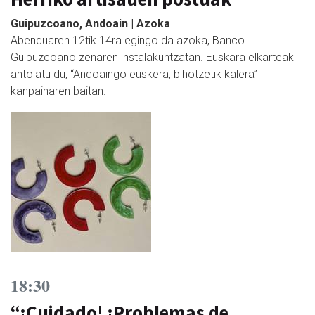
Guipuzcoano, Andoain | Azoka
Abenduaren 12tik 14ra egingo da azoka, Banco
Guipuzcoano zenaren instalakuntzatan. Euskara elkarteak
antolatu du, “Andoaingo euskera, bihotzetik kalera”
kanpainaren baitan.
18:30
“¡Cuidado! ¡Problemas de