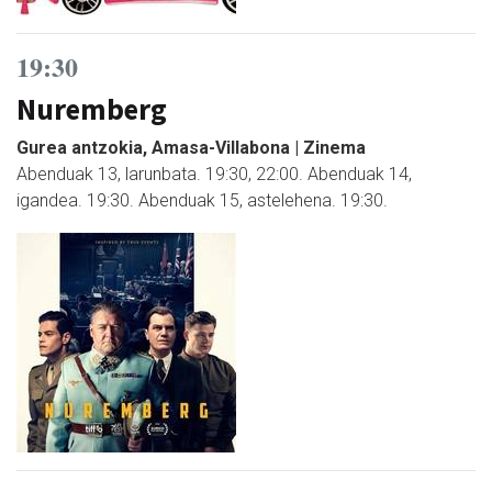
19:30
Nuremberg
Gurea antzokia, Amasa-Villabona | Zinema
Abenduak 13, larunbata. 19:30, 22:00. Abenduak 14,
igandea. 19:30. Abenduak 15, astelehena. 19:30.