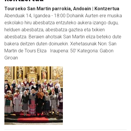
Tourseko San Martin parrokia, Andoain | Kontzertua
Abenduak 14, Igandea - 18:00 Dohainik Aurten ere musika
eskolako hiru abesbatza entzuteko aukera izango dugu,
helduen abesbatza, abesbatza gaztea eta txikien
abesbatza. Beraien ahotsak San Martin eliza beteko dute
bakera deitzen duten doinuekin. Xehetasunak Non: San
Martin de Tours Eliza Iraupena: 50’ Kategoria: Gabon
Giroan