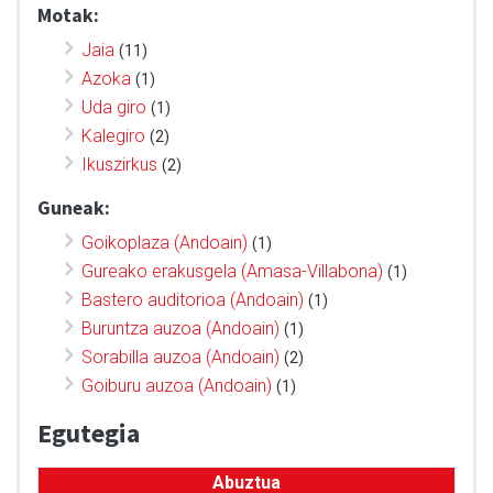
Motak:
Jaia
(11)
Azoka
(1)
Uda giro
(1)
Kalegiro
(2)
Ikuszirkus
(2)
Guneak:
Goikoplaza (Andoain)
(1)
Gureako erakusgela (Amasa-Villabona)
(1)
Bastero auditorioa (Andoain)
(1)
Buruntza auzoa (Andoain)
(1)
Sorabilla auzoa (Andoain)
(2)
Goiburu auzoa (Andoain)
(1)
Egutegia
Abuztua