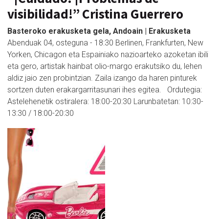
visibilidad!” Cristina Guerrero
Basteroko erakusketa gela, Andoain | Erakusketa
Abenduak 04, osteguna - 18:30 Berlinen, Frankfurten, New
Yorken, Chicagon eta Espainiako nazioarteko azoketan ibili
eta gero, artistak hainbat olio-margo erakutsiko du, lehen
aldiz jaio zen probintzian. Zaila izango da haren pinturek
sortzen duten erakargarritasunari ihes egitea. Ordutegia:
Astelehenetik ostiralera: 18:00-20:30 Larunbatetan: 10:30-
13:30 / 18:00-20:30