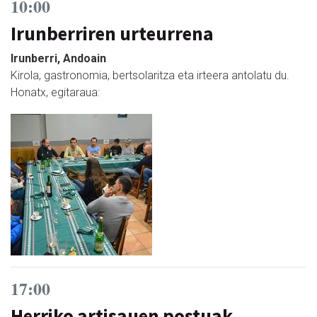
10:00
Irunberriren urteurrena
Irunberri, Andoain
Kirola, gastronomia, bertsolaritza eta irteera antolatu du.
Honatx, egitaraua:
17:00
Herriko artisauen postuak