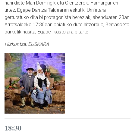
nahi diete Mari Domingik eta Olentzerok. Hamargarren
urtez, Egape Dantza Taldearen eskutik, Urnietara
gerturatuko dira bi protagonista bereziak, abenduaren 23an.
Arratsaldeko 17:30ean abiatuko dute hitzordua, Berrasoeta
parketik hasita, Egape Ikastolara bitarte
Hizkuntza:
EUSKARA
18:30