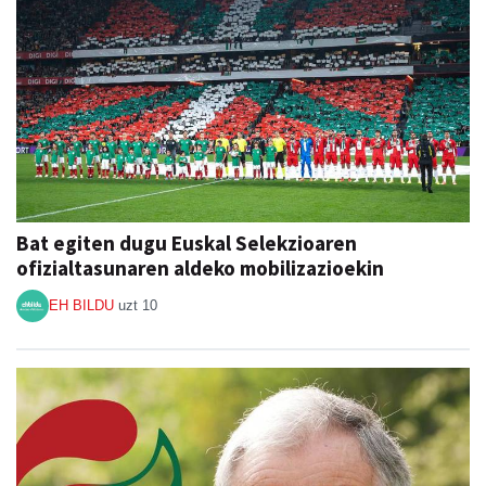
Bat egiten dugu Euskal Selekzioaren
ofizialtasunaren aldeko mobilizazioekin
EH BILDU
uzt 10