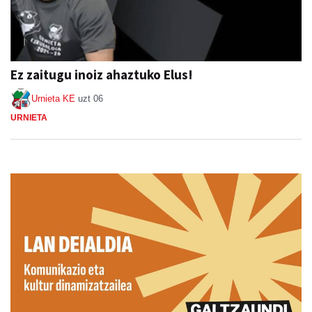
Ez zaitugu inoiz ahaztuko Elus!
Urnieta KE
uzt 06
URNIETA