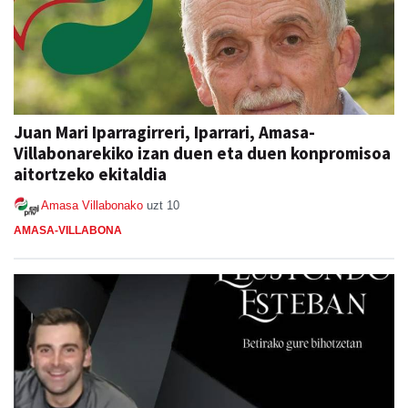
Juan Mari Iparragirreri, Iparrari, Amasa-
Villabonarekiko izan duen eta duen konpromisoa
aitortzeko ekitaldia
Amasa Villabonako
uzt 10
AMASA-VILLABONA