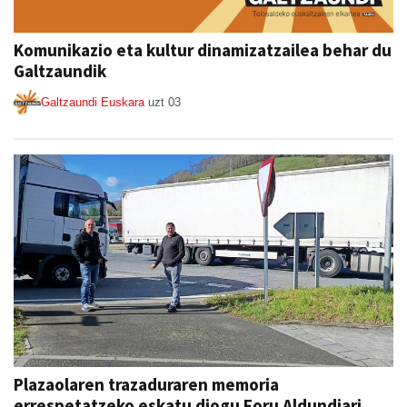
Komunikazio eta kultur dinamizatzailea behar du
Galtzaundik
Galtzaundi Euskara
uzt 03
Plazaolaren trazaduraren memoria
errespetatzeko eskatu diogu Foru Aldundiari