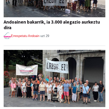
Andoainen bakarrik, ia 3.000 alegazio aurkeztu
dira
Errespetatu Andoain
uzt 29