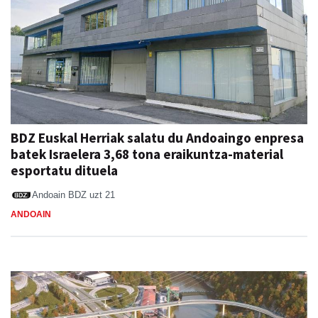
BDZ Euskal Herriak salatu du Andoaingo enpresa
batek Israelera 3,68 tona eraikuntza-material
esportatu dituela
Andoain BDZ
uzt 21
ANDOAIN