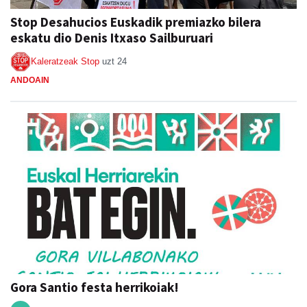
Stop Desahucios Euskadik premiazko bilera
eskatu dio Denis Itxaso Sailburuari
Kaleratzeak Stop
uzt 24
ANDOAIN
Gora Santio festa herrikoiak!