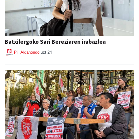
Batxilergoko Sari Bereziaren irabazlea
Pili Aldanondo
uzt 24