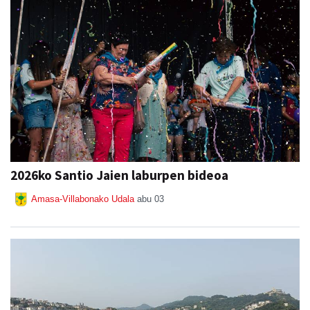
2026ko Santio Jaien laburpen bideoa
Amasa-Villabonako Udala
abu 03