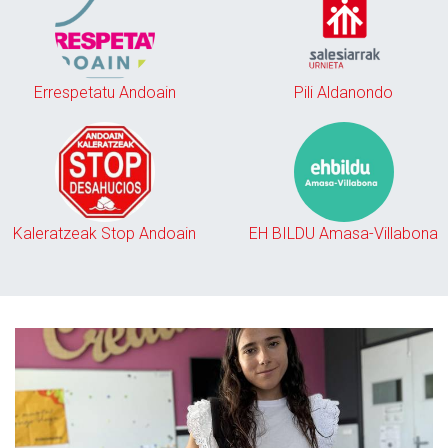
Errespetatu Andoain
Pili Aldanondo
Kaleratzeak Stop Andoain
EH BILDU Amasa-Villabona