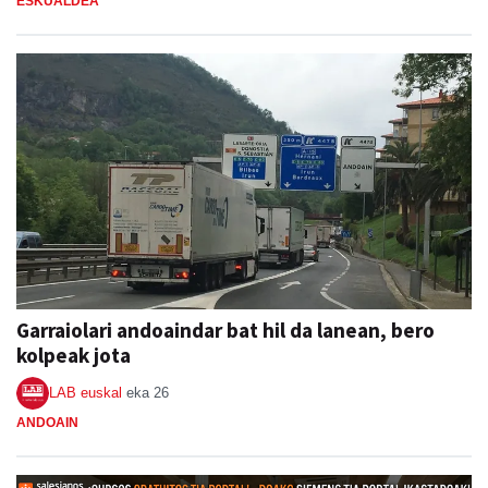
ESKUALDEA
Garraiolari andoaindar bat hil da lanean, bero
kolpeak jota
LAB euskal
eka 26
ANDOAIN