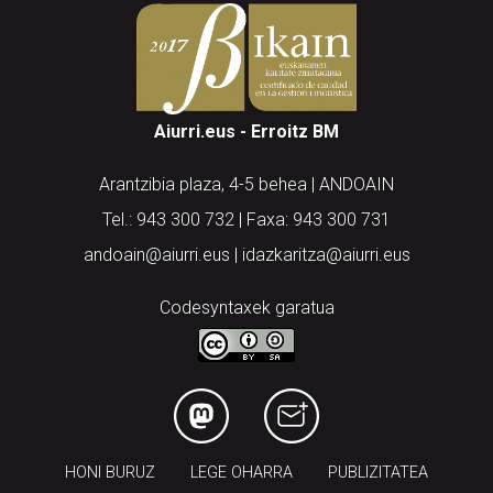
Aiurri.eus - Erroitz BM
Arantzibia plaza, 4-5 behea | ANDOAIN
Tel.: 943 300 732 | Faxa: 943 300 731
andoain@aiurri.eus | idazkaritza@aiurri.eus
Codesyntaxek garatua
HONI BURUZ
LEGE OHARRA
PUBLIZITATEA