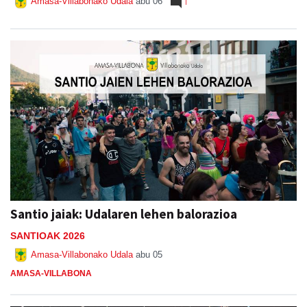
Amasa-Villabonako Udala
abu 06
1
Santio jaiak: Udalaren lehen balorazioa
SANTIOAK 2026
Amasa-Villabonako Udala
abu 05
AMASA-VILLABONA