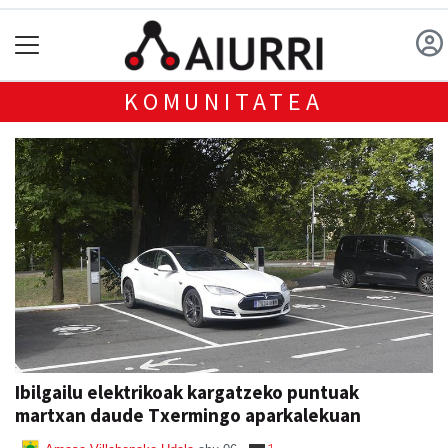
KOMUNITATEA
Ibilgailu elektrikoak kargatzeko puntuak
martxan daude Txermingo aparkalekuan