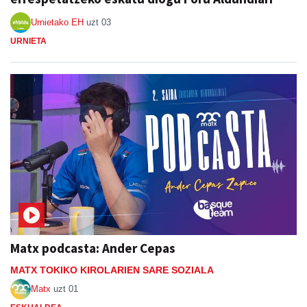
Urnietako EH
uzt 03
URNIETA
Matx podcasta: Ander Cepas
MATX TOKIKO KIROLARIEN SARE SOZIALA
Matx
uzt 01