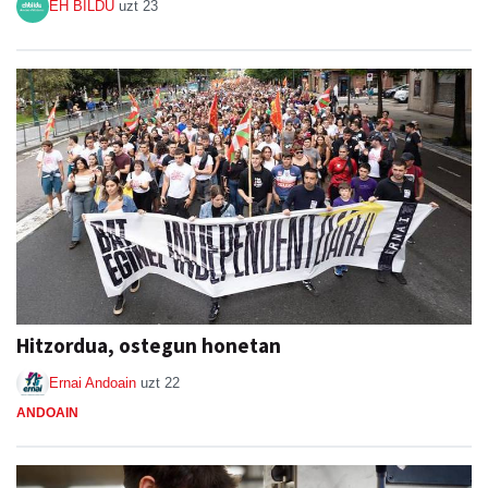
EH BILDU
uzt 23
Hitzordua, ostegun honetan
Ernai Andoain
uzt 22
ANDOAIN