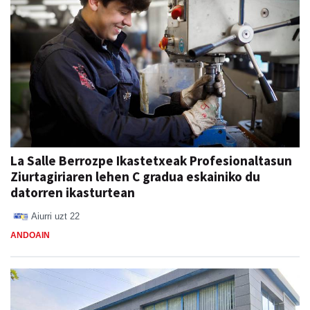
La Salle Berrozpe Ikastetxeak Profesionaltasun
Ziurtagiriaren lehen C gradua eskainiko du
datorren ikasturtean
Aiurri
uzt 22
ANDOAIN