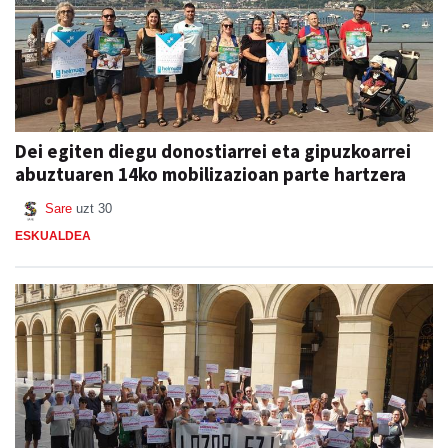
Dei egiten diegu donostiarrei eta gipuzkoarrei
abuztuaren 14ko mobilizazioan parte hartzera
Sare
uzt 30
ESKUALDEA