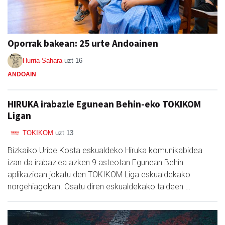
Oporrak bakean: 25 urte Andoainen
Hurria-Sahara
uzt 16
ANDOAIN
HIRUKA irabazle Egunean Behin-eko TOKIKOM
Ligan
TOKIKOM
uzt 13
Bizkaiko Uribe Kosta eskualdeko Hiruka komunikabidea
izan da irabazlea azken 9 asteotan Egunean Behin
aplikazioan jokatu den TOKIKOM Liga eskualdekako
norgehiagokan. Osatu diren eskualdekako taldeen …