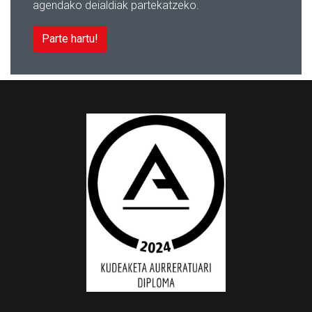
agendako deialdiak partekatzeko.
Parte hartu!