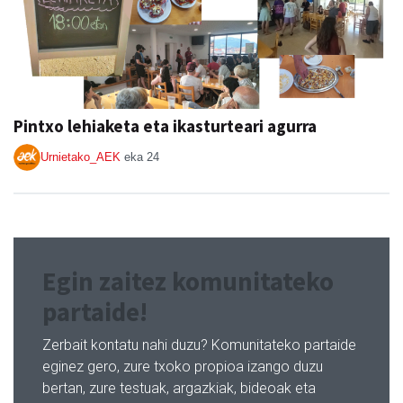
Pintxo lehiaketa eta ikasturteari agurra
Urnietako_AEK
eka 24
Egin zaitez komunitateko
partaide!
Zerbait kontatu nahi duzu? Komunitateko partaide
eginez gero, zure txoko propioa izango duzu
bertan, zure testuak, argazkiak, bideoak eta