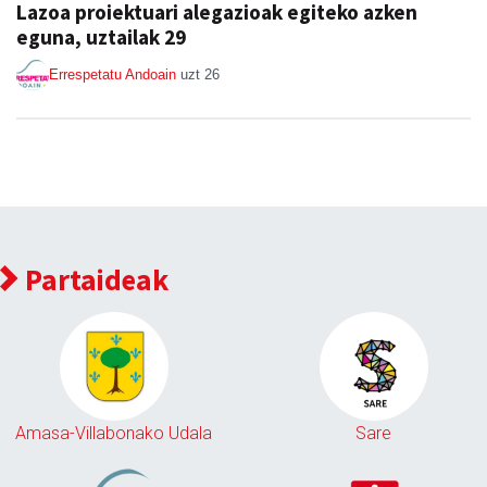
Lazoa proiektuari alegazioak egiteko azken
eguna, uztailak 29
Errespetatu Andoain
uzt 26
Partaideak
Amasa-Villabonako Udala
Sare